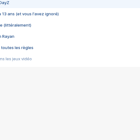
 DayZ
 a 13 ans (et vous l'avez ignoré)
e (littéralement)
im Rayan
 toutes les règles
s les jeux vidéo
us choquant de Rockstar ? - Le scandale BULLY
e plus moche de Steam
du RÊVE tourne au CAUCHEMAR
pendant 8 heures
it… à tort
umiliés par un jeu vidéo
ire - Final Fantasy 8