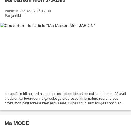
Ma Maison Mon JARDIN
Publié le 28/04/2023 à 17:30
Par
javi53
cet après midi au jardin le temps est splendide où en est la nature ce 28 avril
? et bien ça bourgeonne ça éclot ça progresse ah la nature reprend ses
droits mon petit arbre a bien repris mes tulipes soi disant rouges sont bien
sorties la glycine reprend...
Ma MODE