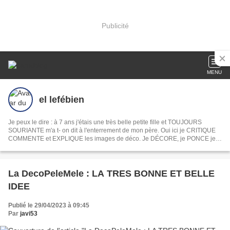
Publicité
MENU
el lefébien
Je peux le dire : à 7 ans j'étais une très belle petite fille et TOUJOURS
SOURIANTE m'a t- on dit à l'enterrement de mon père. Oui ici je CRITIQUE
COMMENTE et EXPLIQUE les images de déco. Je DÉCORE, je PONCE je
PEINS je DÉVOILE ma MAISON mon JARDIN, je COMMENTE les INFOS du
jour les films et les séries . En fait je PAPOTE comme devant un apéro. Ah
oui je CROCHÈTE et toujours la même chose
La DecoPeleMele : LA TRES BONNE ET BELLE
IDEE
Publié le 29/04/2023 à 09:45
Par
javi53