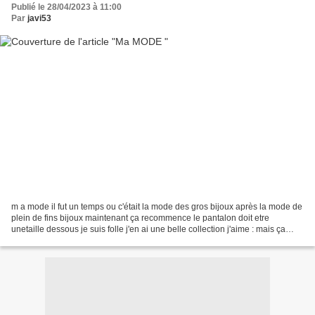
Publié le 28/04/2023 à 11:00
Par
javi53
m a mode il fut un temps ou c'était la mode des gros bijoux après la mode de
plein de fins bijoux maintenant ça recommence le pantalon doit etre
unetaille dessous je suis folle j'en ai une belle collection j'aime : mais ça
m'est un peu passé ça a duré...