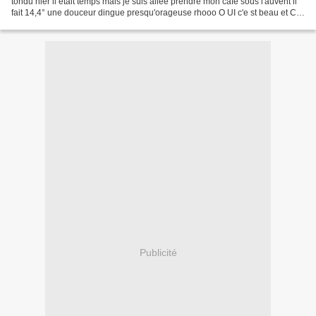
tondu hier il était temps mais je suis allée prendre mon café sous l'auvent il
fait 14,4° une douceur dingue presqu'orageuse rhooo O UI c'e st beau et C'E
ST pas grand...
Publicité