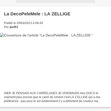
La DecoPeleMele : LA ZELLIGE
Publié le 29/04/2023 à 08:45
Par
javi53
HIER JE PENSAIS AUX CARRELAGES JE VISIONNAIS mes DOCS et
vraiment plus encore que le carré de ciment c'est LA Z ELLIGE qui a ma
préférence : pas pour le sol évidemment il y a tellement de couleur ma
préférence irait vers le NOIR VERT et ROUGE ---------------------------------...