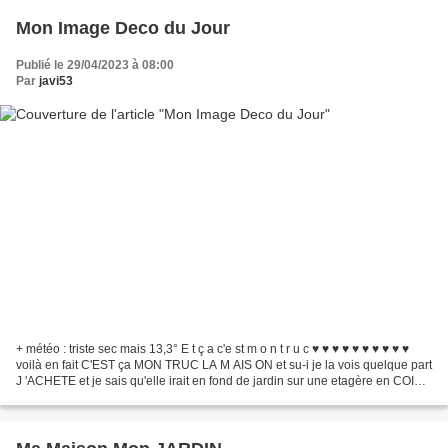
Mon Image Deco du Jour
Publié le 29/04/2023 à 08:00
Par
javi53
+ météo : triste sec mais 13,3° E t ç a c'e st m o n t r u c ♥ ♥ ♥ ♥ ♥ ♥ ♥ ♥ ♥ ♥
voilà en fait C'EST ça MON TRUC LA M AIS ON et su-i je la vois quelque part
J 'ACHETE et je sais qu'elle irait en fond de jardin sur une etagère en COIN
dans le lierre et...