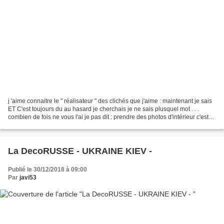
j 'aime connaitre le " réalisateur " des clichés que j'aime : maintenant je sais
ET C'est toujours du au hasard je cherchais je ne sais plusquel mot . . .
combien de fois ne vous l'ai je pas dit : prendre des photos d'intérieur c'est
terriblement compliqué...
La DecoRUSSE - UKRAINE KIEV -
Publié le 30/12/2018 à 09:00
Par
javi53