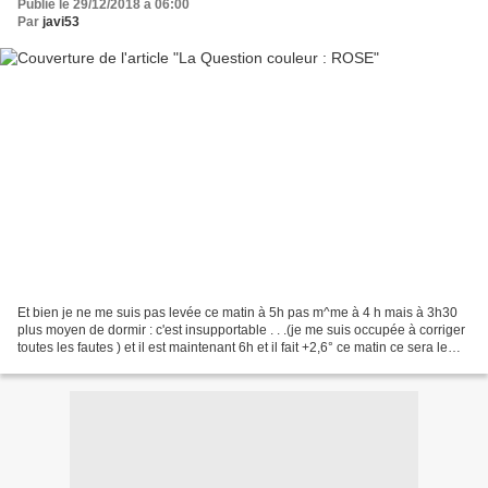
Publié le 29/12/2018 à 06:00
Par
javi53
Et bien je ne me suis pas levée ce matin à 5h pas m^me à 4 h mais à 3h30
plus moyen de dormir : c'est insupportable . . .(je me suis occupée à corriger
toutes les fautes ) et il est maintenant 6h et il fait +2,6° ce matin ce sera le
ROSE Le rose GLAM...