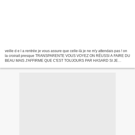
veille d e l a rentrée je vous assure que celle-là je ne m'y attendais pas ! on
la croirait presque TRANSPARENTE VOUS VOYEZ ON RÉUSSI A FAIRE DU
BEAU MAIS J'AFFIRME QUE C'EST TOUJOURS PAR HASARD SI JE
L'AVAIS VOULU JE N'AURAIS PAS SU c'e st drôle t outes...