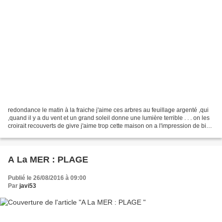
redondance le matin à la fraiche j'aime ces arbres au feuillage argenté ,qui
,quand il y a du vent et un grand soleil donne une lumière terrible . . . on les
croirait recouverts de givre j'aime trop cette maison on a l'impression de bien
s'y sentir :...
A La MER : PLAGE
Publié le 26/08/2016 à 09:00
Par
javi53