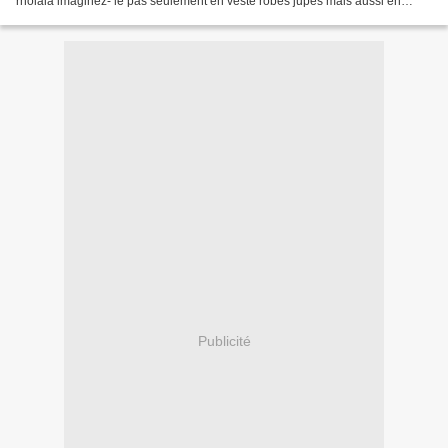
rholala imaginez- le pas seulement en veste robes jupes mais aussi en
coussins tentures etc..... j'achétrais...
Publicité