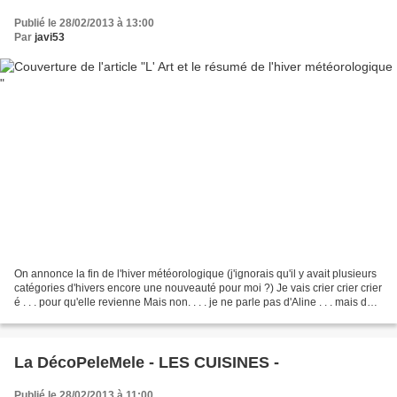
Publié le 28/02/2013 à 13:00
Par
javi53
On annonce la fin de l'hiver météorologique (j'ignorais qu'il y avait plusieurs
catégories d'hivers encore une nouveauté pour moi ?) Je vais crier crier crier
é . . . pour qu'elle revienne Mais non. . . . je ne parle pas d'Aline . . . mais de
l'hirondelle...
La DécoPeleMele - LES CUISINES -
Publié le 28/02/2013 à 11:00