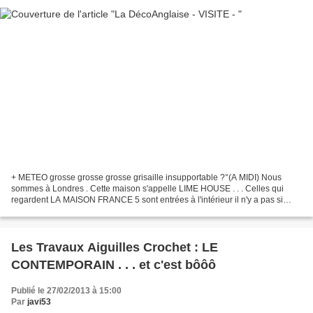
+ METEO grosse grosse grosse grisaille insupportable ?°(A MIDI) Nous
sommes à Londres . Cette maison s'appelle LIME HOUSE . . . Celles qui
regardent LA MAISON FRANCE 5 sont entrées à l'intérieur il n'y a pas si
longtemps . C'était un monsieur on ne peut...
Les Travaux Aiguilles Crochet : LE
CONTEMPORAIN . . . et c'est bôôô
Publié le 27/02/2013 à 15:00
Par
javi53