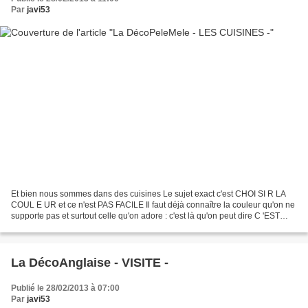
Par
javi53
Et bien nous sommes dans des cuisines Le sujet exact c'est CHOI SI R LA
COUL E UR et ce n'est PAS FACILE Il faut déjà connaître la couleur qu'on ne
supporte pas et surtout celle qu'on adore : c'est là qu'on peut dire C 'EST
UNE AFFAIRE DE GOÛT car ce...
La DécoAnglaise - VISITE -
Publié le 28/02/2013 à 07:00
Par
javi53