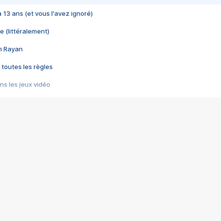
 a 13 ans (et vous l'avez ignoré)
e (littéralement)
im Rayan
 toutes les règles
s les jeux vidéo
us choquant de Rockstar ? - Le scandale BULLY
e plus moche de Steam
du RÊVE tourne au CAUCHEMAR
pendant 8 heures
it… à tort
umiliés par un jeu vidéo
ire - Final Fantasy 8