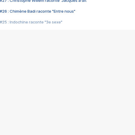
#27 : Christophe Willem raconte "Jacques a dit"
#26 : Chimène Badi raconte "Entre nous"
#25 : Indochine raconte "3e sexe"
#24 : Zaho raconte "C'est chelou"
#23 : Patrick Bruel raconte "Au café des délices"
#22 : Kyo raconte "Le chemin"
#21 : Nolwenn Leroy raconte "Cassé"
#20 : Patrick Hernandez raconte "Born to be alive"
#19 : Lorie raconte "Près de moi"
#18 : Michael Jones raconte "A nos actes manqués" (avec Jean-Jacque
#17 : Khaled raconte "Aïcha"
#16 : Corneille raconte "Parce qu'on vient de loin"
#15 : Indochine raconte "L'aventurier"