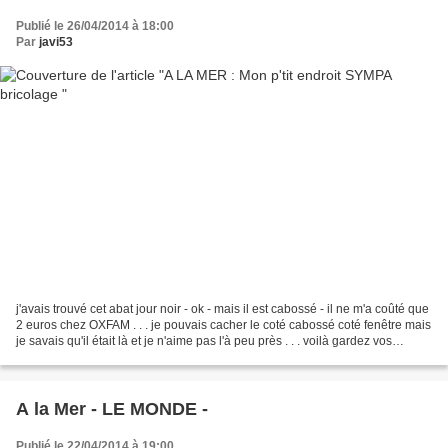
Publié le 26/04/2014 à 18:00
Par
javi53
j'avais trouvé cet abat jour noir - ok - mais il est cabossé - il ne m'a coûté que
2 euros chez OXFAM . . . je pouvais cacher le coté cabossé coté fenêtre mais
je savais qu'il était là et je n'aime pas l'à peu près . . . voilà gardez vos
papiers de boite...
A la Mer - LE MONDE -
Publié le 22/04/2014 à 19:00