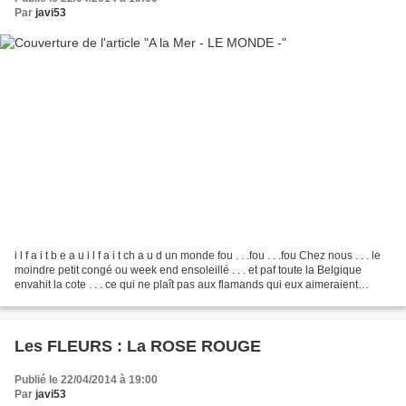
Par
javi53
i l f a i t b e a u i l f a i t ch a u d un monde fou . . .fou . . .fou Chez nous . . . le
moindre petit congé ou week end ensoleillé . . . et paf toute la Belgique
envahit la cote . . . ce qui ne plaît pas aux flamands qui eux aimeraient
toucher l'argent...
Les FLEURS : La ROSE ROUGE
Publié le 22/04/2014 à 19:00
Par
javi53