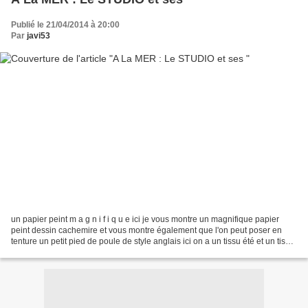
Publié le 21/04/2014 à 20:00
Par
javi53
un papier peint m a g n i f i q u e ici je vous montre un magnifique papier
peint dessin cachemire et vous montre également que l'on peut poser en
tenture un petit pied de poule de style anglais ici on a un tissu été et un tissu
hiver . . . on peut aussi...