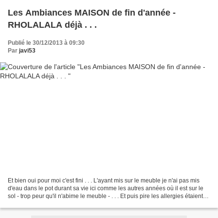
Les Ambiances MAISON de fin d'année -
RHOLALALA déjà . . .
Publié le 30/12/2013 à 09:30
Par
javi53
Et bien oui pour moi c'est fini . . . L'ayant mis sur le meuble je n'ai pas mis
d'eau dans le pot durant sa vie ici comme les autres années où il est sur le
sol - trop peur qu'il n'abime le meuble - . . . Et puis pire les allergies étaient
vraiment trop...