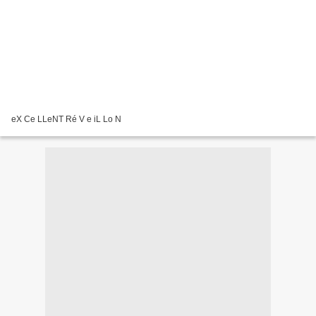
eX Ce LLeNT Ré V e iL Lo N