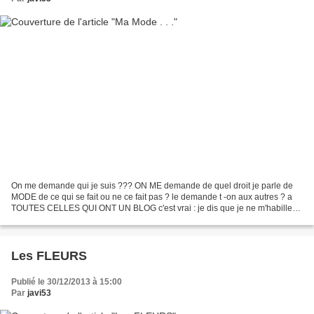
On me demande qui je suis ??? ON ME demande de quel droit je parle de
MODE de ce qui se fait ou ne ce fait pas ? le demande t -on aux autres ? a
TOUTES CELLES QUI ONT UN BLOG c'est vrai : je dis que je ne m'habille
plus MAIS savez vous QUE Je n'ai pas...
Les FLEURS
Publié le 30/12/2013 à 15:00
Par
javi53