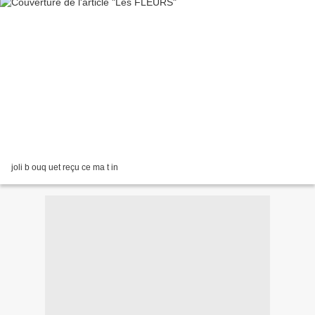
joli b ouq uet reçu ce ma t in