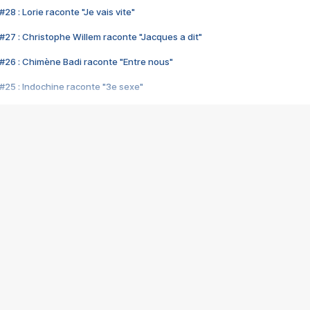
28 : Lorie raconte "Je vais vite"
#27 : Christophe Willem raconte "Jacques a dit"
#26 : Chimène Badi raconte "Entre nous"
#25 : Indochine raconte "3e sexe"
#24 : Zaho raconte "C'est chelou"
#23 : Patrick Bruel raconte "Au café des délices"
#22 : Kyo raconte "Le chemin"
#21 : Nolwenn Leroy raconte "Cassé"
#20 : Patrick Hernandez raconte "Born to be alive"
#19 : Lorie raconte "Près de moi"
#18 : Michael Jones raconte "A nos actes manqués" (avec Jean-Jacque
#17 : Khaled raconte "Aïcha"