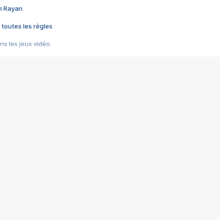
im Rayan
 toutes les règles
s les jeux vidéo
us choquant de Rockstar ? - Le scandale BULLY
e plus moche de Steam
du RÊVE tourne au CAUCHEMAR
pendant 8 heures
it… à tort
umiliés par un jeu vidéo
ire - Final Fantasy 8
ti un empire - Age of Empires
story DOFUS