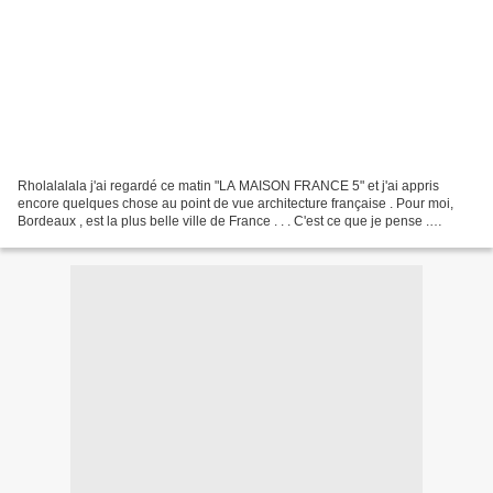
Rholalalala j'ai regardé ce matin "LA MAISON FRANCE 5" et j'ai appris
encore quelques chose au point de vue architecture française . Pour moi,
Bordeaux , est la plus belle ville de France . . . C'est ce que je pense .
Pourtant je n'y suis allée (passé)...