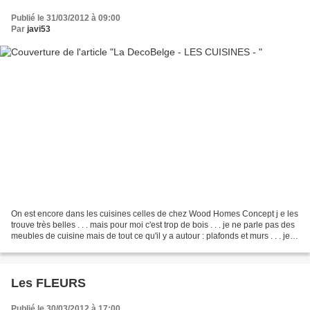
Publié le 31/03/2012 à 09:00
Par
javi53
On est encore dans les cuisines celles de chez Wood Homes Concept j e les
trouve très belles . . . mais pour moi c'est trop de bois . . . je ne parle pas des
meubles de cuisine mais de tout ce qu'il y a autour : plafonds et murs . . . je
me demande si...
Les FLEURS
Publié le 30/03/2012 à 17:00