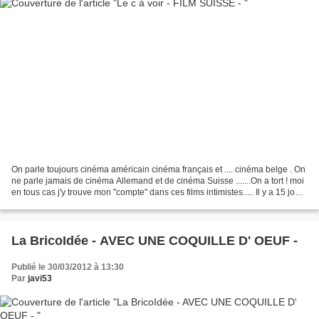
On parle toujours cinéma américain cinéma français et .... cinéma belge . On
ne parle jamais de cinéma Allemand et de cinéma Suisse .......On a tort ! moi
en tous cas j'y trouve mon "compte" dans ces films intimistes..... Il y a 15 jours
Arte proposait...
La BricoIdée - AVEC UNE COQUILLE D' OEUF -
Publié le 30/03/2012 à 13:30
Par
javi53