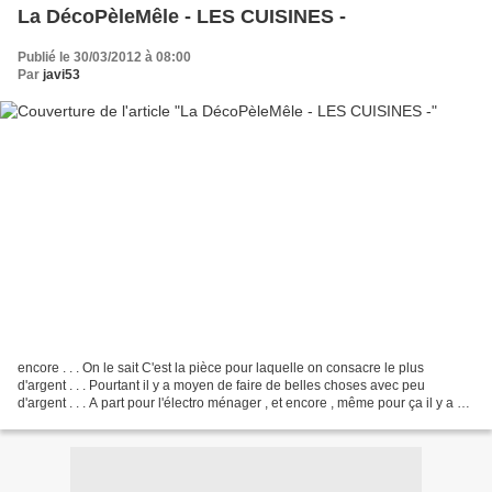
La DécoPèleMêle - LES CUISINES -
Publié le 30/03/2012 à 08:00
Par
javi53
encore . . . On le sait C'est la pièce pour laquelle on consacre le plus
d'argent . . . Pourtant il y a moyen de faire de belles choses avec peu
d'argent . . . A part pour l'électro ménager , et encore , même pour ça il y a du
"seconde main" ! A Ostende...