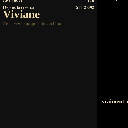
Ce mois ci
179
Depuis la création
5 812 692
Viviane
Contacter le propriétaire du blog
vraiment c