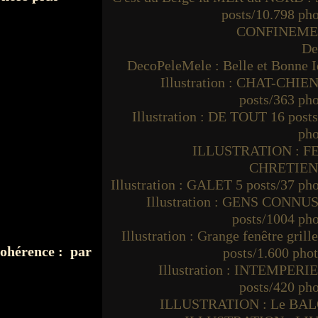
posts/10.798 ph
CONFINEM
De
DecoPeleMele : Belle et Bonne I
Illustration : CHAT-CHIEN
posts/363 ph
Illustration : DE TOUT 16 post
pho
ILLUSTRATION : F
CHRETIE
Illustration : GALET 5 posts/37 ph
Illustration : GENS CONNUS
posts/1004 ph
Illustration : Grange fenêtre grille
cohérence : par
posts/1.600 pho
Illustration : INTEMPERIE
posts/420 ph
ILLUSTRATION : Le BA