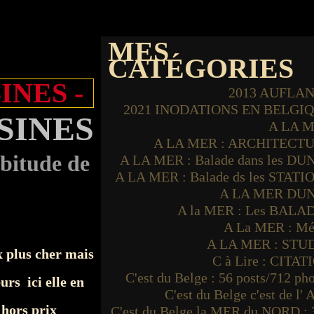
MES
CATÉGORIES
INES -
2013 AUFLA
2021 INODATIONS EN BELGI
ISINES
A LA 
A LA MER : ARCHITECT
bitude de
A LA MER : Balade dans les DU
A LA MER : Balade ds les STATI
A LA MER DU
A la MER : Les BALA
A La MER : Mé
A LA MER : STU
 x plus cher mais
C à Lire : CITAT
C'est du Belge : 56 posts/712 ph
urs ici elle en
C'est du Belge c'est de l'
 hors prix
C'est du Belge la MER du NORD : 