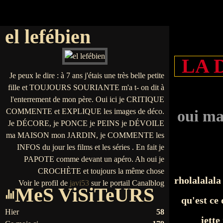
el lefébien
LA 
Je peux le dire : à 7 ans j'étais une très belle petite
fille et TOUJOURS SOURIANTE m'a t- on dit à
l'enterrement de mon père. Oui ici je CRITIQUE
COMMENTE et EXPLIQUE les images de déco.
oui m
Je DÉCORE, je PONCE je PEINS je DÉVOILE
ma MAISON mon JARDIN, je COMMENTE les
INFOS du jour les films et les séries . En fait je
PAPOTE comme devant un apéro. Ah oui je
CROCHÈTE et toujours la même chose
rholalalala
Voir le profil de
javi53
sur le portail Canalblog
MeS ViSiTeURS
qu'est ce 
Hier
58
jette