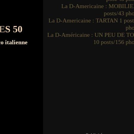
La D-Americaine : MOBILIE
posts/43 ph
La D-Americaine : TARTAN 1 post
E
S 50
pho
La D-Américaine : UN PEU DE T
10 posts/156 ph
o italienne