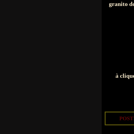
granito do
à cliqu
POSTÉ