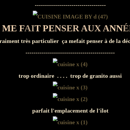
-----------------------------------
 ME F
AI
T PE
NSER AUX A
NN
É
vraiment très particulier ça mefait penser à de la déc
--------------------------------------------
trop ordinaire . . . . trop de granito aussi
parfait l'emplacement de l'ilot