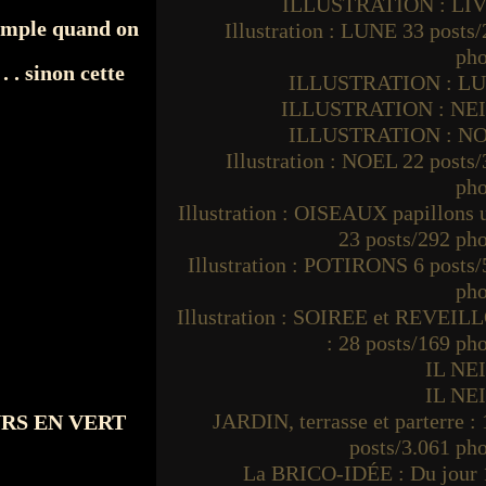
ILLUSTRATION : LI
imple quand on
Illustration : LUNE 33 posts
pho
 . sinon cette
ILLUSTRATION : L
ILLUSTRATION : NE
ILLUSTRATION : N
Illustration : NOEL 22 posts
pho
Illustration : OISEAUX papillons
23 posts/292 ph
Illustration : POTIRONS 6 posts
pho
Illustration : SOIREE et REVEIL
-
: 28 posts/169 ph
IL NE
IL NE
JARDIN, terrasse et parterre :
 MURS EN VERT
posts/3.061 ph
La BRICO-IDÉE : Du jour 