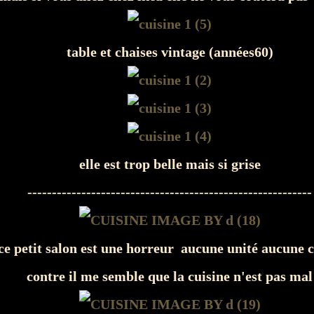
table et chaises vintage (années60)
elle est trop belle mais si grise
----------------------------------------------------------
e petit salon est une horreur aucune unité aucune 
contre il me semble que la cuisine n'est pas mal