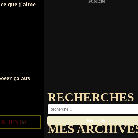
Publicité
c ce que j'aime
poser ça aux
RECHERCHES
ALIEN [
#
]
MES ARCHIVE