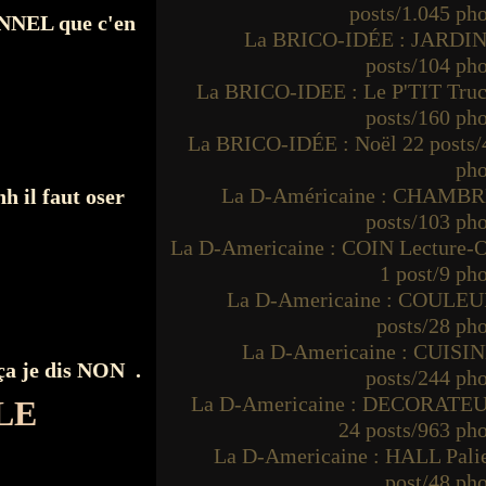
posts/1.045 ph
NEL que c'en
La BRICO-IDÉE : JARDIN
posts/104 ph
La BRICO-IDEE : Le P'TIT Truc
posts/160 ph
La BRICO-IDÉE : Noël 22 posts/
pho
La D-Américaine : CHAMBR
 il faut oser
posts/103 ph
La D-Americaine : COIN Lecture-O
1 post/9 ph
La D-Americaine : COULEU
posts/28 ph
La D-Americaine : CUISIN
 ça je dis NON .
posts/244 ph
La D-Americaine : DECORATE
LE
24 posts/963 ph
La D-Americaine : HALL Palie
post/48 ph