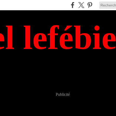
el lefébi
Publicité