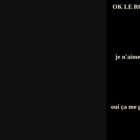
OK LE RO
je n'aim
oui ça me p