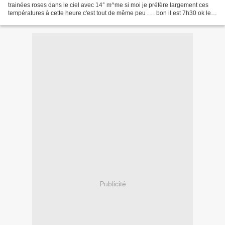
trainées roses dans le ciel avec 14° m^me si moi je préfère largement ces
températures à cette heure c'est tout de même peu . . . bon il est 7h30 ok le
soleil est arrivé mais...
Publicité