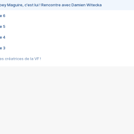
bey Maguire, c'est lui ! Rencontre avec Damien Witecka
e 6
e 5
e 4
e 3
s créatrices de la VF !
e 2
e 1
e Mektoub My Love arrive enfin ! Rencontre avec Shaïn Boumedine et Sal
i : après Toni en famille
elle réalise le bouleversant Dites lui que je l'aime
ais ! Rencontre autour de Vie privée de Rebecca Zlotowski