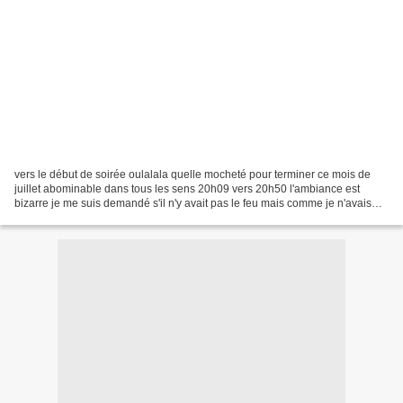
vers le début de soirée oulalala quelle mocheté pour terminer ce mois de
juillet abominable dans tous les sens 20h09 vers 20h50 l'ambiance est
bizarre je me suis demandé s'il n'y avait pas le feu mais comme je n'avais
pas entendu de sirène . . . et puis...