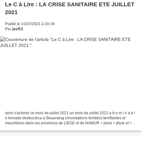
Le C à Lire : LA CRISE SANITAIRE ETE JUILLET
2021
Publié le 31/07/2021 à 20:30
Par
javi53
ainsi s'achève ce mois de juillet 2021 un mois de juillet 2021 a b o m i n a b l
e tornade destructrice à Beauraing innondations terribles terrifiantes et
meurtrières dans les provinces de LIEGE et de NAMUR + pluie + pluie et +
pluie mais n'oubliez surtout...