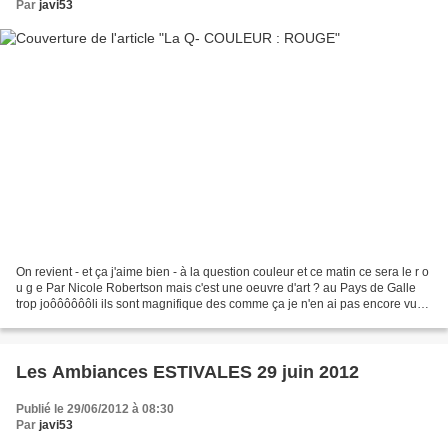
Par
javi53
On revient - et ça j'aime bien - à la question couleur et ce matin ce sera le r o
u g e Par Nicole Robertson mais c'est une oeuvre d'art ? au Pays de Galle
trop joôôôôôôli ils sont magnifique des comme ça je n'en ai pas encore vus
a d o r a b l e
Les Ambiances ESTIVALES 29 juin 2012
Publié le 29/06/2012 à 08:30
Par
javi53