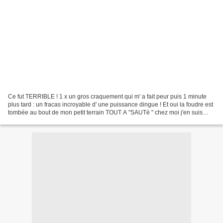
Ce fut TERRIBLE ! 1 x un gros craquement qui m' a fait peur puis 1 minute
plus tard : un fracas incroyable d' une puissance dingue ! Et oui la foudre est
tombée au bout de mon petit terrain TOUT A "SAUTé " chez moi j'en suis
encore aux vérifications :...