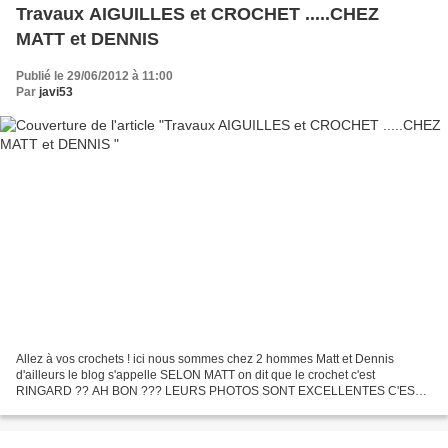
Travaux AIGUILLES et CROCHET .....CHEZ
MATT et DENNIS
Publié le 29/06/2012 à 11:00
Par
javi53
Allez à vos crochets ! ici nous sommes chez 2 hommes Matt et Dennis
d'ailleurs le blog s'appelle SELON MATT on dit que le crochet c'est
RINGARD ?? AH BON ??? LEURS PHOTOS SONT EXCELLENTES C'EST
COMME CA QUE JE CONCOIS UN BLOG . . . photos parfaites ....