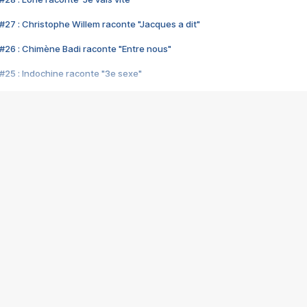
#27 : Christophe Willem raconte "Jacques a dit"
#26 : Chimène Badi raconte "Entre nous"
#25 : Indochine raconte "3e sexe"
#24 : Zaho raconte "C'est chelou"
#23 : Patrick Bruel raconte "Au café des délices"
#22 : Kyo raconte "Le chemin"
#21 : Nolwenn Leroy raconte "Cassé"
#20 : Patrick Hernandez raconte "Born to be alive"
#19 : Lorie raconte "Près de moi"
#18 : Michael Jones raconte "A nos actes manqués" (avec Jean-Jacque
#17 : Khaled raconte "Aïcha"
#16 : Corneille raconte "Parce qu'on vient de loin"