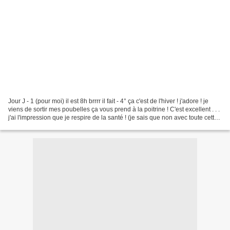
Jour J - 1 (pour moi) il est 8h brrrr il fait - 4° ça c'est de l'hiver ! j'adore ! je
viens de sortir mes poubelles ça vous prend à la poitrine ! C'est excellent . . .
j'ai l'impression que je respire de la santé ! (je sais que non avec toute cette
pollution...