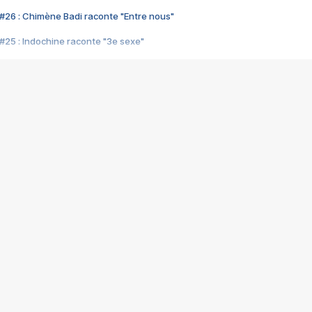
#26 : Chimène Badi raconte "Entre nous"
#25 : Indochine raconte "3e sexe"
#24 : Zaho raconte "C'est chelou"
#23 : Patrick Bruel raconte "Au café des délices"
#22 : Kyo raconte "Le chemin"
#21 : Nolwenn Leroy raconte "Cassé"
#20 : Patrick Hernandez raconte "Born to be alive"
#19 : Lorie raconte "Près de moi"
#18 : Michael Jones raconte "A nos actes manqués" (avec Jean-Jacque
#17 : Khaled raconte "Aïcha"
#16 : Corneille raconte "Parce qu'on vient de loin"
#15 : Indochine raconte "L'aventurier"