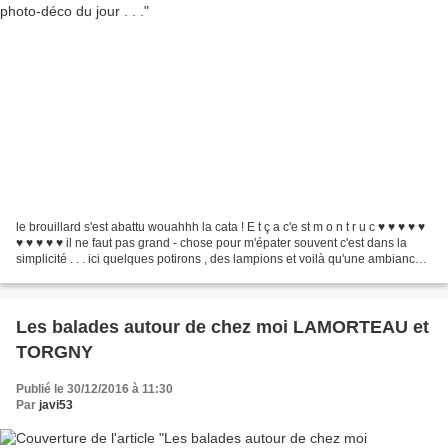
le brouillard s'est abattu wouahhh la cata ! E t ç a c'e st m o n t r u c ♥ ♥ ♥ ♥ ♥
♥ ♥ ♥ ♥ ♥ il ne faut pas grand - chose pour m'épater souvent c'est dans la
simplicité . . . ici quelques potirons , des lampions et voilà qu'une ambiance
cosy se crée...
Les balades autour de chez moi LAMORTEAU et
TORGNY
Publié le 30/12/2016 à 11:30
Par
javi53