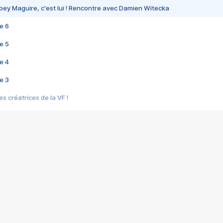
bey Maguire, c'est lui ! Rencontre avec Damien Witecka
e 6
e 5
e 4
e 3
s créatrices de la VF !
e 2
e 1
e Mektoub My Love arrive enfin ! Rencontre avec Shaïn Boumedine et Sal
i : après Toni en famille
elle réalise le bouleversant Dites lui que je l'aime
ais ! Rencontre autour de Vie privée de Rebecca Zlotowski