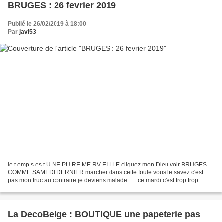
BRUGES : 26 fevrier 2019
Publié le 26/02/2019 à 18:00
Par
javi53
le t emp s es t U NE PU RE ME RV EI LLE cliquez mon Dieu voir BRUGES
COMME SAMEDI DERNIER marcher dans cette foule vous le savez c'est
pas mon truc au contraire je deviens malade . . . ce mardi c'est trop trop
super et la journée est chaude je suis devant...
La DecoBelge : BOUTIQUE une papeterie pas