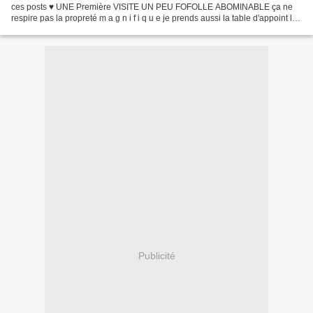
ces posts ♥ UNE Première VISITE UN PEU FOFOLLE ABOMINABLE ça ne
respire pas la propreté m a g n i f i q u e je prends aussi la table d'appoint le
reste non et moi qui aime le noir...
Publicité