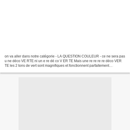
on va aller dans notre catégorie - LA QUESTION COULEUR - ce ne sera pas
u ne déco VE RTE ni un e re dé co V ER TE Mais une re re re re déco VER
TE les 2 tons de vert sont magnifiques et fonctionnent parfaitement
ensemble on peut - ou pas - coller une...