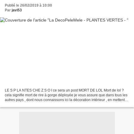
Publié le 26/02/2019 à 10:00
Par
javi53
LE S P LA NTES CHE Z S O I ce sera un post MORT DE LOL Mort de lol ?
cela signifie mort de rire à gorge déployée je vous assure que dans tous les
autres pays , dont nous connaissons ici la décoration intérieur , en mettent
de plus en plus Non ce n'est...