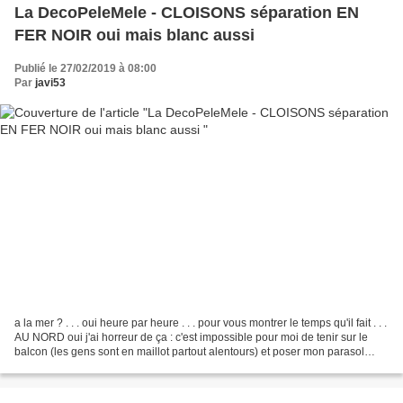
La DecoPeleMele - CLOISONS séparation EN
FER NOIR oui mais blanc aussi
Publié le 27/02/2019 à 08:00
Par
javi53
a la mer ? . . . oui heure par heure . . . pour vous montrer le temps qu'il fait . . .
AU NORD oui j'ai horreur de ça : c'est impossible pour moi de tenir sur le
balcon (les gens sont en maillot partout alentours) et poser mon parasol
???? on va penser...