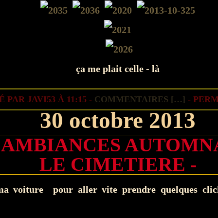
ça me plait celle - là
 PAR JAVI53 À 11:15 -
COMMENTAIRES [
…
]
- PERM
30 octobre 2013
 AMBIANCES AUTOMNA
LE CIMETIERE -
 ma voiture pour aller vite prendre quelques cli