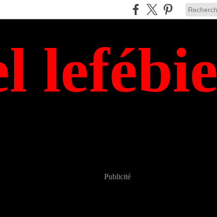
el lefébi
Publicité