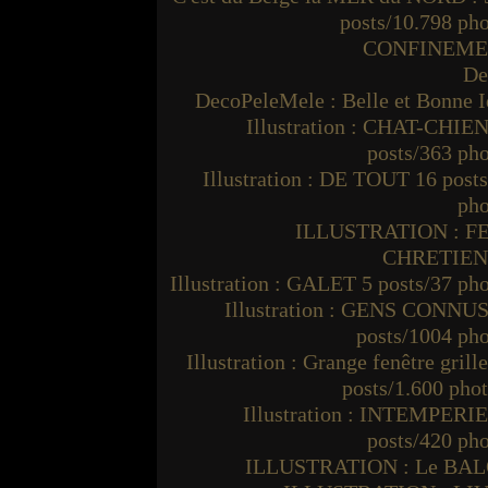
posts/10.798 ph
CONFINEM
De
DecoPeleMele : Belle et Bonne I
Illustration : CHAT-CHIEN
posts/363 ph
Illustration : DE TOUT 16 post
pho
ILLUSTRATION : F
CHRETIE
Illustration : GALET 5 posts/37 ph
Illustration : GENS CONNUS
posts/1004 ph
Illustration : Grange fenêtre grille
posts/1.600 pho
Illustration : INTEMPERIE
posts/420 ph
ILLUSTRATION : Le BA