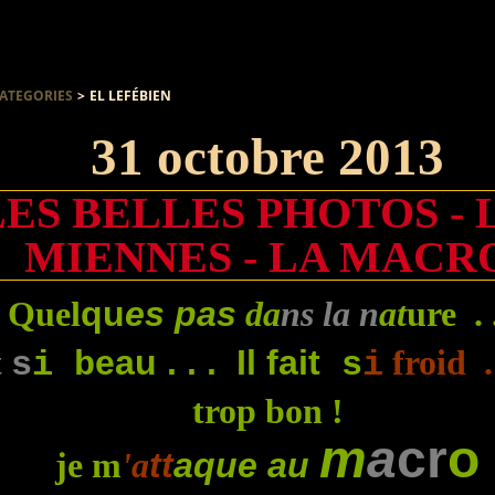
ATEGORIES
>
EL LEFÉBIEN
31 octobre 2013
LES BELLES PHOTOS - 
MIENNES - LA MACR
Quel
qu
es pas
da
ns la n
at
ure . 
t
eau . . . Il fai
t
froid . 
s
i b
s
i
trop bon !
m
a
cr
o
je m
'a
tt
a
que au