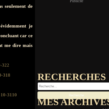
Publicité
ns seulement de
 évidemment je
concluant car ce
nt me dire mais
RECHERCHES
MES ARCHIVE