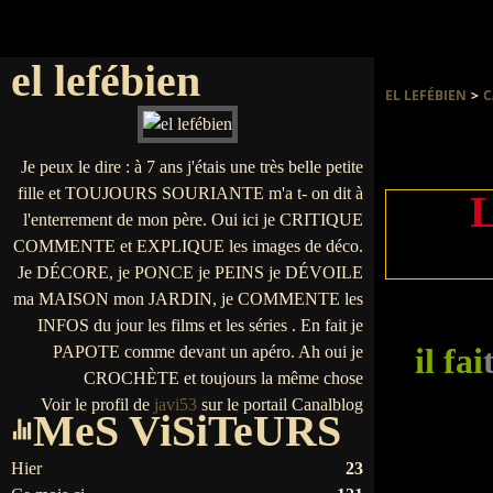
el lefébien
EL LEFÉBIEN
>
C
Je peux le dire : à 7 ans j'étais une très belle petite
fille et TOUJOURS SOURIANTE m'a t- on dit à
l'enterrement de mon père. Oui ici je CRITIQUE
COMMENTE et EXPLIQUE les images de déco.
Je DÉCORE, je PONCE je PEINS je DÉVOILE
ma MAISON mon JARDIN, je COMMENTE les
INFOS du jour les films et les séries . En fait je
il fai
PAPOTE comme devant un apéro. Ah oui je
CROCHÈTE et toujours la même chose
Voir le profil de
javi53
sur le portail Canalblog
MeS ViSiTeURS
Hier
23