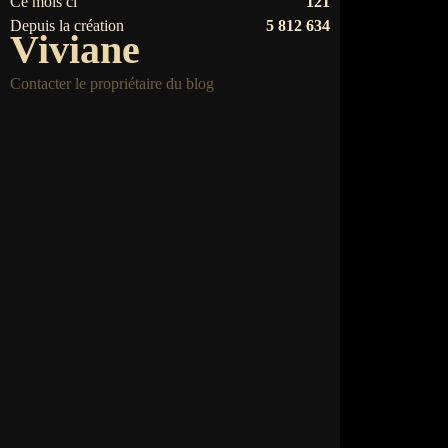
Ce mois ci
121
Depuis la création
5 812 634
Viviane
Contacter le propriétaire du blog