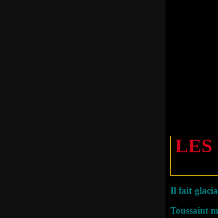
LES
Il fait glac
Toussaint m