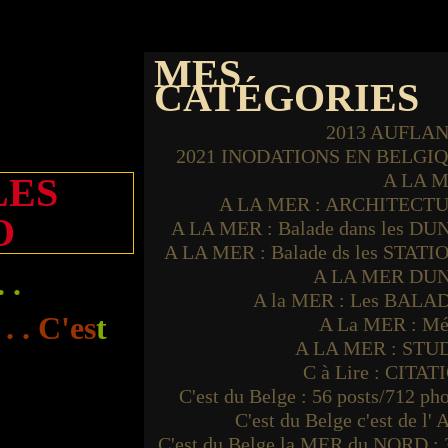
MES
CATÉGORIES
2013 AUFLA
2021 INODATIONS EN BELGI
A LA 
LES
A LA MER : ARCHITECT
O
A LA MER : Balade dans les DU
A LA MER : Balade ds les STATI
A LA MER DU
. .
A la MER : Les BALA
. . C'es
t
A La MER : Mé
A LA MER : STU
C à Lire : CITAT
C'est du Belge : 56 posts/712 ph
C'est du Belge c'est de l'
C'est du Belge la MER du NORD : 