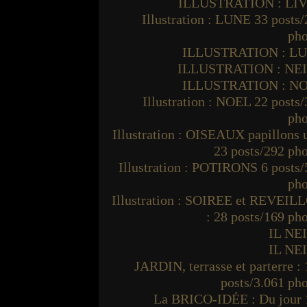
ILLUSTRATION : LI
Illustration : LUNE 33 posts
pho
ILLUSTRATION : L
ILLUSTRATION : NE
ILLUSTRATION : N
Illustration : NOEL 22 posts
pho
Illustration : OISEAUX papillons
23 posts/292 ph
Illustration : POTIRONS 6 posts
pho
Illustration : SOIREE et REVEIL
: 28 posts/169 ph
IL NE
IL NE
JARDIN, terrasse et parterre :
posts/3.061 ph
La BRICO-IDÉE : Du jour 