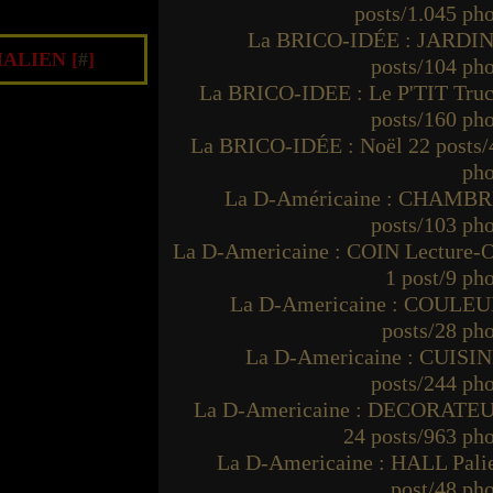
posts/1.045 ph
La BRICO-IDÉE : JARDIN
ALIEN [
#
]
posts/104 ph
La BRICO-IDEE : Le P'TIT Truc
posts/160 ph
La BRICO-IDÉE : Noël 22 posts/
pho
La D-Américaine : CHAMBR
posts/103 ph
La D-Americaine : COIN Lecture-O
1 post/9 ph
La D-Americaine : COULEU
posts/28 ph
La D-Americaine : CUISIN
posts/244 ph
La D-Americaine : DECORATE
24 posts/963 ph
La D-Americaine : HALL Palie
post/48 ph