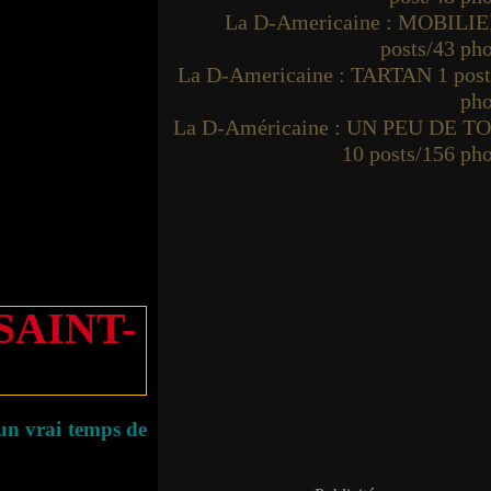
La D-Americaine : MOBILIE
posts/43 ph
La D-Americaine : TARTAN 1 post
pho
La D-Américaine : UN PEU DE T
10 posts/156 ph
SAINT-
 un vrai temps de