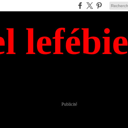
el lefébi
Publicité