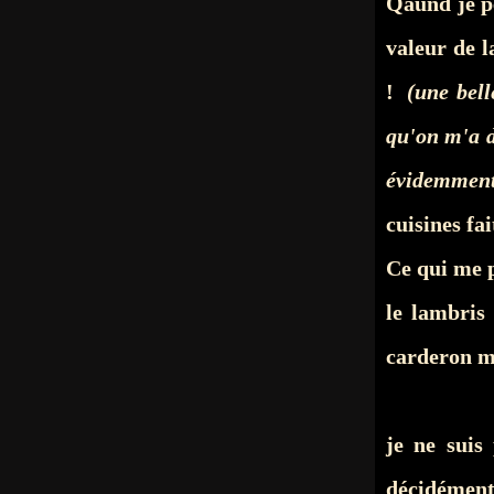
Qaund je p
valeur de l
!
(une bell
qu'on m'a d
évidemment
cuisines fa
Ce qui me p
le lambris
carderon ma
je ne suis
décidément 