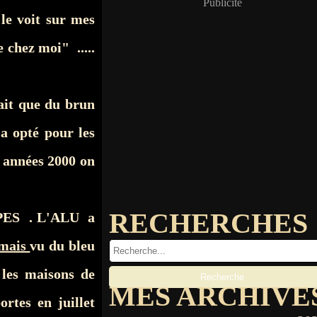
Publicité
le voit sur mes
 chez moi" .....
ait que du brun
a opté pour les
 années 2000 on
RECHERCHES
AUPES . L'ALU a
mais
vu du bleu
 les maisons de
MES ARCHIVE
rtes en juillet