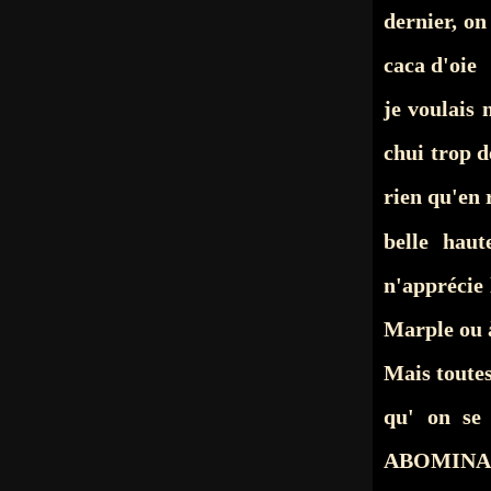
dernier, on
caca d'oie
je voulais
chui trop d
rien qu'en 
belle hau
n'apprécie 
Marple ou 
Mais toutes
qu' on se
ABOMINA