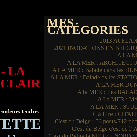
MES
CATÉGORIES
2013 AUFLA
2021 INODATIONS EN BELGI
A LA 
A LA MER : ARCHITECT
- LA
A LA MER : Balade dans les DU
A LA MER : Balade ds les STATI
 CLAIR
A LA MER DU
A la MER : Les BALA
A La MER : Mé
A LA MER : STU
couleurs tendres
C à Lire : CITAT
YE
TTE
C'est du Belge : 56 posts/712 ph
C'est du Belge c'est de l'
C'est du Belge la MER du NORD : 