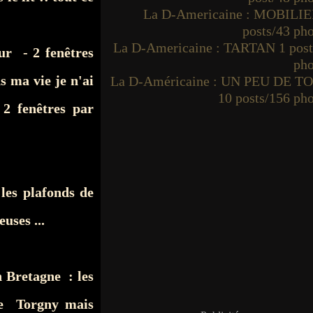
La D-Americaine : MOBILIE
posts/43 ph
La D-Americaine : TARTAN 1 post
ur - 2 fenêtres
pho
s ma vie je n'ai
La D-Américaine : UN PEU DE T
10 posts/156 ph
2 fenêtres par
les plafonds de
uses ...
n Bretagne : les
de Torgny mais