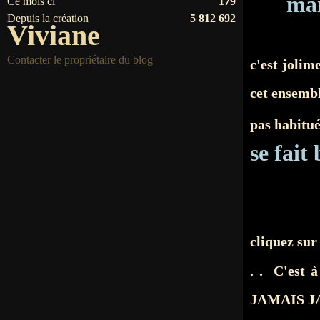
mai
Ce mois ci
179
Depuis la création
5 812 692
Viviane
Contacter le propriétaire du blog
c'est jolim
cet ensembl
pas habitué
se fai
cliquez sur
. . C'est à
JAMAIS JAM