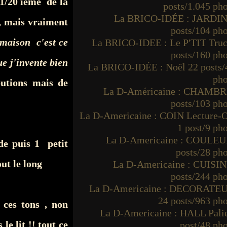
1/20 ième de la
posts/1.045 ph
La BRICO-IDÉE : JARDIN
 , mais vraiment
posts/104 ph
 maison c'est ce
La BRICO-IDEE : Le P'TIT Truc
posts/160 ph
e j'invente bien
La BRICO-IDÉE : Noël 22 posts/
pho
butions mais de
La D-Américaine : CHAMBR
posts/103 ph
La D-Americaine : COIN Lecture-O
1 post/9 ph
La D-Americaine : COULEU
de puis 1 petit
posts/28 ph
ut le long
La D-Americaine : CUISIN
posts/244 ph
La D-Americaine : DECORATE
24 posts/963 ph
 ces tons , non
La D-Americaine : HALL Palie
e lit !! tout ce
post/48 ph