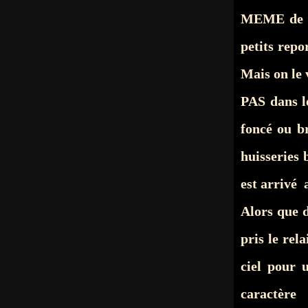
MEME de pl
petits repo
Mais on le 
PAS dans l
foncé ou b
huisseries
est arrivé 
Alors que 
pris le r
ciel pour 
caractère 