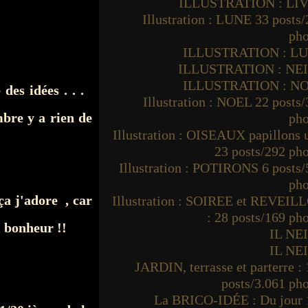
ILLUSTRATION : LI
Illustration : LUNE 33 posts
pho
ILLUSTRATION : L
ILLUSTRATION : NE
ILLUSTRATION : N
 des idées . . .
Illustration : NOEL 22 posts
mbre y a rien de
pho
Illustration : OISEAUX papillons
23 posts/292 ph
Illustration : POTIRONS 6 posts
pho
a j'adore , car
Illustration : SOIREE et REVEIL
: 28 posts/169 ph
l bonheur !!
IL NE
IL NE
JARDIN, terrasse et parterre :
posts/3.061 ph
La BRICO-IDÉE : Du jour 