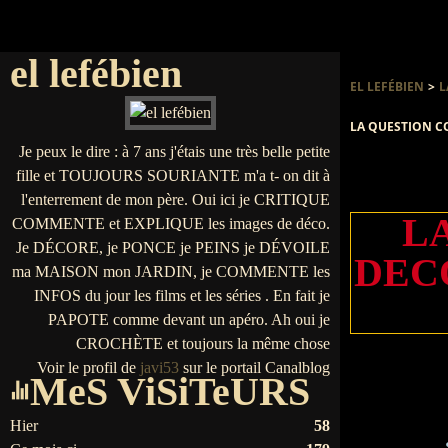
el lefébien
EL LEFÉBIEN
>
L
LA QUESTION CO
Je peux le dire : à 7 ans j'étais une très belle petite
fille et TOUJOURS SOURIANTE m'a t- on dit à
l'enterrement de mon père. Oui ici je CRITIQUE
L
COMMENTE et EXPLIQUE les images de déco.
Je DÉCORE, je PONCE je PEINS je DÉVOILE
DEC
ma MAISON mon JARDIN, je COMMENTE les
INFOS du jour les films et les séries . En fait je
PAPOTE comme devant un apéro. Ah oui je
CROCHÈTE et toujours la même chose
Voir le profil de
javi53
sur le portail Canalblog
MeS ViSiTeURS
Hier
58