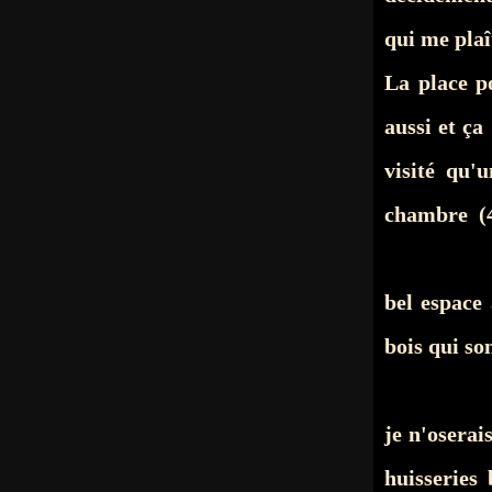
qui me plaî
La place p
aussi et ça
visité qu'
chambre (4
bel espace
bois qui so
je n'oserai
huisseries