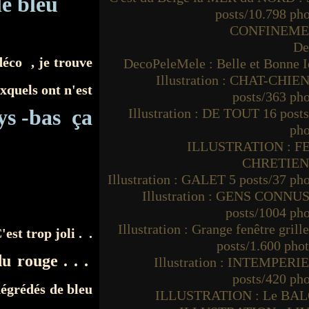
le bleu
posts/10.798 ph
CONFINEM
De
déco , je trouve
DecoPeleMele : Belle et Bonne I
Illustration : CHAT-CHIEN
xquels ont n'est
posts/363 ph
s -bas ça
Illustration : DE TOUT 16 post
pho
ILLUSTRATION : F
CHRETIE
Illustration : GALET 5 posts/37 ph
Illustration : GENS CONNUS
posts/1004 ph
Illustration : Grange fenêtre grille
est trop joli . .
posts/1.600 pho
u rouge . . .
Illustration : INTEMPERIE
posts/420 ph
égrédés de bleu
ILLUSTRATION : Le BA