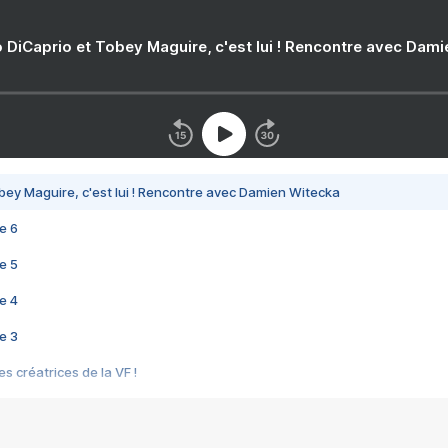
 DiCaprio et Tobey Maguire, c'est lui ! Rencontre avec Dam
bey Maguire, c'est lui ! Rencontre avec Damien Witecka
e 6
e 5
e 4
e 3
s créatrices de la VF !
e 2
e 1