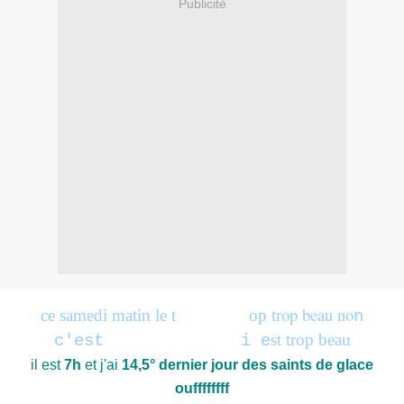
Publicité
op
beau no
ce samedi
matin le t
emps est
tr
op tr
n
tôt le ciel
st trop beau
c'est
plu
qu
i e
il est
7h
et j'ai
14,5° dernier jour des saints de glace
ouffffffff