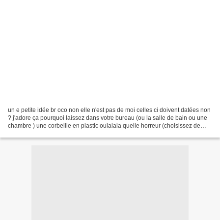
un e petite idée br oco non elle n'est pas de moi celles ci doivent datées non
? j'adore ça pourquoi laissez dans votre bureau (ou la salle de bain ou une
chambre ) une corbeille en plastic oulalala quelle horreur (choisissez de
l'osier c'est plus joli)...