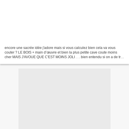
encore une sacrée idée j'adore mais si vous calculez bien cela va vous
couter ? LE BOIS + main d’œuvre et bien la plus petite cave coute moins
cher MAIS J'AVOUE QUE C'EST MOINS JOLI . . . bien entendu si on a de très
grands crus c'est une cave a vins...