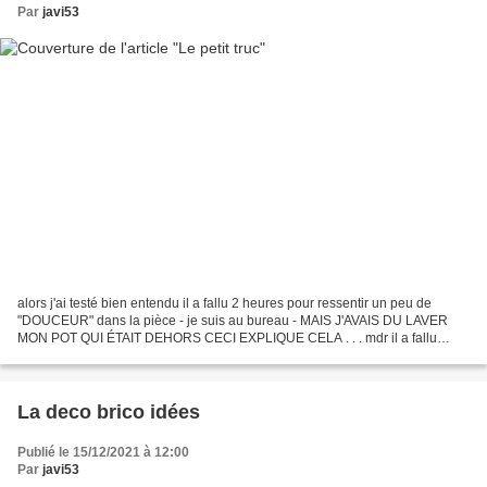
Par
javi53
alors j'ai testé bien entendu il a fallu 2 heures pour ressentir un peu de
"DOUCEUR" dans la pièce - je suis au bureau - MAIS J'AVAIS DU LAVER
MON POT QUI ÉTAIT DEHORS CECI EXPLIQUE CELA . . . mdr il a fallu
d'abord que les bougies sechent le pot a fond...
La deco brico idées
Publié le 15/12/2021 à 12:00
Par
javi53