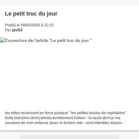
Le petit truc du jour
Publié le 08/04/2020 à 11:15
Par
javi53
les mites reviennent en force puisque " les petites boules de naphtaline"
toute blanches dont j'aimais terriblement l'odeur - la seule dont je me
souviens de mon enfance (avec le fumier) mdr - sont interdites depuis
quelques 10 ans maintenant j'en avais...