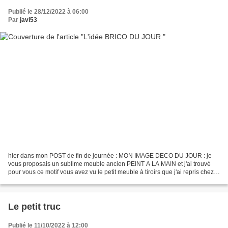
Publié le 28/12/2022 à 06:00
Par
javi53
hier dans mon POST de fin de journée : MON IMAGE DECO DU JOUR : je
vous proposais un sublime meuble ancien PEINT A LA MAIN et j'ai trouvé
pour vous ce motif vous avez vu le petit meuble à tiroirs que j'ai repris chez
mes parents je l'avais offert à ma...
Le petit truc
Publié le 11/10/2022 à 12:00