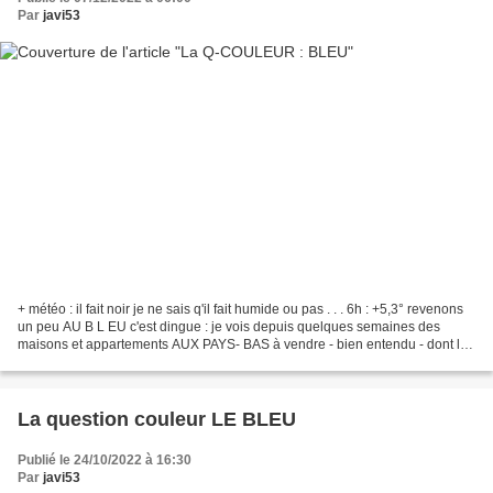
Par
javi53
+ météo : il fait noir je ne sais q'il fait humide ou pas . . . 6h : +5,3° revenons
un peu AU B L EU c'est dingue : je vois depuis quelques semaines des
maisons et appartements AUX PAYS- BAS à vendre - bien entendu - dont les
propriétaires ont choisi...
La question couleur LE BLEU
Publié le 24/10/2022 à 16:30
Par
javi53