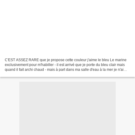
C'EST ASSEZ RARE que je propose cette couleur j'aime le bleu Le marine
exclusivement pour m'habiller - il est arrivé que je porte du bleu clair mais
quand il fait archi chaud - mais à part dans ma salle d'eau à la mer je n'ai
JAMAIS JAMAIS PENSÉ à mettre...