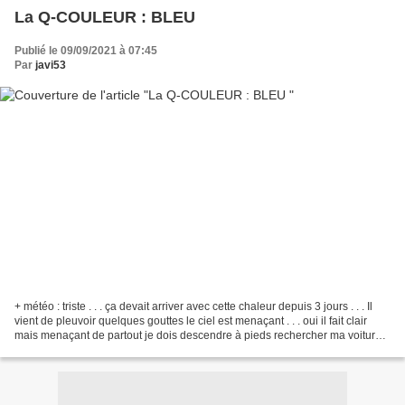
La Q-COULEUR : BLEU
Publié le 09/09/2021 à 07:45
Par
javi53
+ météo : triste . . . ça devait arriver avec cette chaleur depuis 3 jours . . . Il
vient de pleuvoir quelques gouttes le ciel est menaçant . . . oui il fait clair
mais menaçant de partout je dois descendre à pieds rechercher ma voiture
qui est au garage...