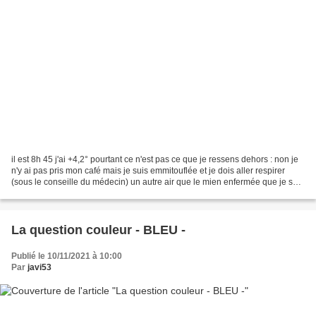
il est 8h 45 j'ai +4,2° pourtant ce n'est pas ce que je ressens dehors : non je
n'y ai pas pris mon café mais je suis emmitouflée et je dois aller respirer
(sous le conseille du médecin) un autre air que le mien enfermée que je suis
depuis samedi . ....
La question couleur - BLEU -
Publié le 10/11/2021 à 10:00
Par
javi53