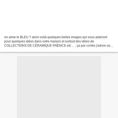
on aime le BLEU ? alors voilà quelques belles images qui vous aideront
pour quelques idées dans votre maison et surtout des idées de
COLLECTIONS DE CÉRAMIQUE FAÏENCE etc . . . ça par contre j'adore oui
c'est super mais c'est bleu et je n'ai jamais eu...