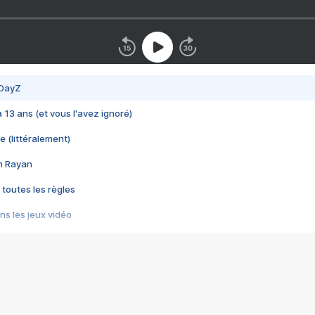
 DayZ
 a 13 ans (et vous l'avez ignoré)
e (littéralement)
im Rayan
 toutes les règles
s les jeux vidéo
us choquant de Rockstar ? - Le scandale BULLY
e plus moche de Steam
du RÊVE tourne au CAUCHEMAR