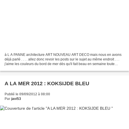
à L A PANNE architecture ART NOUVEAU ART DECO mais nous en avons
déjà parlé . . . . allez donc revoir les posts sur le sujet au même endroit . . .
j'aime les couleurs du bord de mer dès qu'il fait beau en semaine toute
l'année c'est comme ça
A LA MER 2012 : KOKSIJDE BLEU
Publié le 09/09/2012 à 08:00
Par
javi53