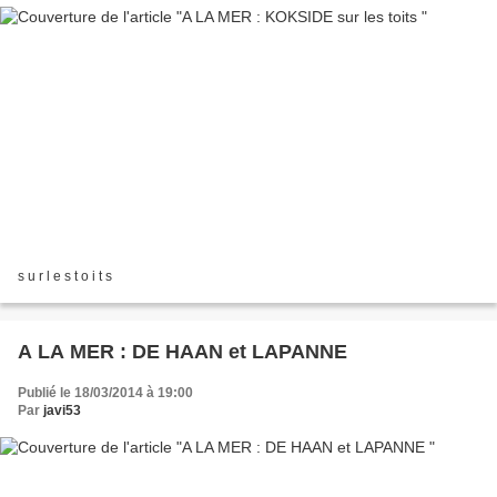
s u r l e s t o i t s
A LA MER : DE HAAN et LAPANNE
Publié le 18/03/2014 à 19:00
Par
javi53