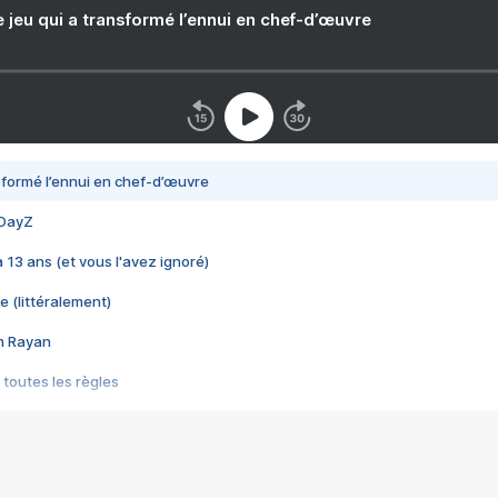
e jeu qui a transformé l’ennui en chef-d’œuvre
nsformé l’ennui en chef-d’œuvre
 DayZ
 a 13 ans (et vous l'avez ignoré)
e (littéralement)
im Rayan
 toutes les règles
s les jeux vidéo
us choquant de Rockstar ? - Le scandale BULLY