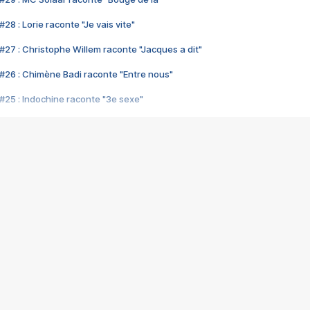
28 : Lorie raconte "Je vais vite"
#27 : Christophe Willem raconte "Jacques a dit"
#26 : Chimène Badi raconte "Entre nous"
#25 : Indochine raconte "3e sexe"
#24 : Zaho raconte "C'est chelou"
#23 : Patrick Bruel raconte "Au café des délices"
#22 : Kyo raconte "Le chemin"
#21 : Nolwenn Leroy raconte "Cassé"
#20 : Patrick Hernandez raconte "Born to be alive"
#19 : Lorie raconte "Près de moi"
#18 : Michael Jones raconte "A nos actes manqués" (avec Jean-Jacque
#17 : Khaled raconte "Aïcha"