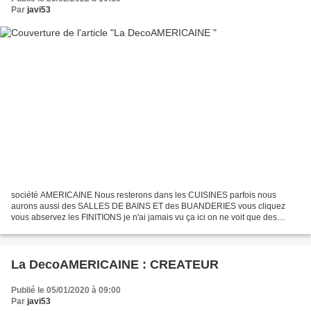
Par
javi53
société AMERICAINE Nous resterons dans les CUISINES parfois nous
aurons aussi des SALLES DE BAINS ET des BUANDERIES vous cliquez
vous abservez les FINITIONS je n'ai jamais vu ça ici on ne voit que des
MATERIAUX DE GRANDE QUALITE d'accord les coul eurs...
La DecoAMERICAINE : CREATEUR
Publié le 05/01/2020 à 09:00
Par
javi53