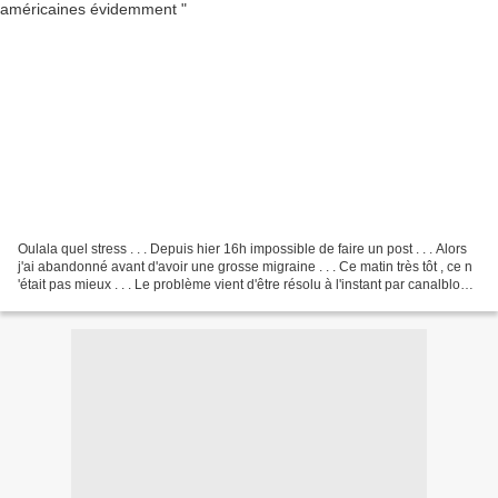
Oulala quel stress . . . Depuis hier 16h impossible de faire un post . . . Alors
j'ai abandonné avant d'avoir une grosse migraine . . . Ce matin très tôt , ce n
'était pas mieux . . . Le problème vient d'être résolu à l'instant par canalblog
et je dis...