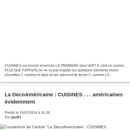
CUiSiNES oui encore et encore LA PREMIèRE sera VeRT E c'est un cuisine
PLuS QuE PaRFaiTe on ne va pas ergoter sur quelques éléments moins
chouettes 1. comme le tapis et son tabouret de ferme 2. comme LA
SUSPENSION que j'aime oui mais se marie t elle avec...
La DecoAméricaine : CUISINES . . . américaines
évidemment
Publié le 10/07/2014 à 11:30
Par
javi53