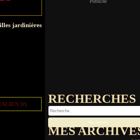
Publicité
RECHERCHES
ALIEN [
#
]
MES ARCHIVE