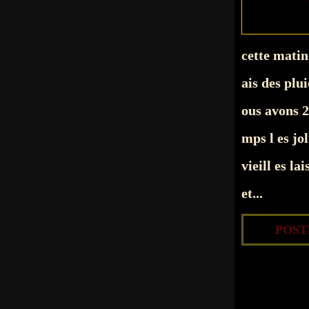
cette matin
ais des plui
ous avons 27
mps l es jol
vieill es la
et...
POSTÉ