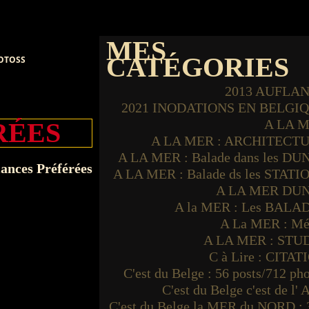
MES
CATÉGORIES
HOTOSS
2013 AUFLA
2021 INODATIONS EN BELGI
A LA 
RÉES
A LA MER : ARCHITECT
A LA MER : Balade dans les DU
A LA MER : Balade ds les STATI
A LA MER DU
A la MER : Les BALA
A La MER : Mé
A LA MER : STU
C à Lire : CITAT
C'est du Belge : 56 posts/712 ph
C'est du Belge c'est de l'
C'est du Belge la MER du NORD : 