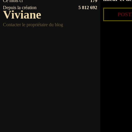
Ce mois ci
179
Depuis la création
5 812 692
Viviane
POSTÉ
Contacter le propriétaire du blog