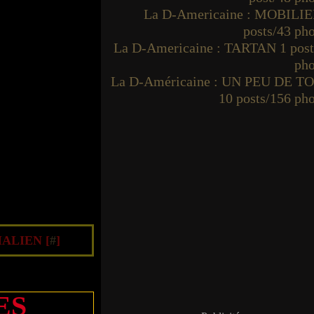
La D-Americaine : MOBILIE
posts/43 ph
La D-Americaine : TARTAN 1 post
pho
La D-Américaine : UN PEU DE T
10 posts/156 ph
ALIEN [
#
]
ES