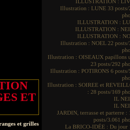
ILLUSTRATION : LI
Illustration : LUNE 33 posts
pho
ILLUSTRATION : L
ILLUSTRATION : NE
ILLUSTRATION : N
Illustration : NOEL 22 posts
pho
Illustration : OISEAUX papillons
23 posts/292 ph
Illustration : POTIRONS 6 posts
pho
TION
Illustration : SOIREE et REVEIL
: 28 posts/169 ph
ES ET
IL NE
IL NE
JARDIN, terrasse et parterre :
posts/3.061 ph
La BRICO-IDÉE : Du jour 