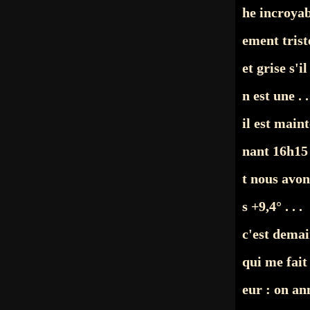
he incroya
ement trist
et grise s'il
n est une . .
il est maint
nant 16h15
t nous avo
s +9,4° . . .
c'est dema
qui me fait
eur : on an