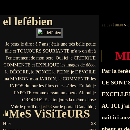
el lefébien
EL LEFÉBIEN
>
C
Je peux le dire : à 7 ans j'étais une très belle petite
fille et TOUJOURS SOURIANTE m'a t- on dit à
ME
l'enterrement de mon père. Oui ici je CRITIQUE
COMMENTE et EXPLIQUE les images de déco.
Par la fenêt
Je DÉCORE, je PONCE je PEINS je DÉVOILE
ma MAISON mon JARDIN, je COMMENTE les
CE SONT 
INFOS du jour les films et les séries . En fait je
PAPOTE comme devant un apéro. Ah oui je
EXCELLENT
CROCHÈTE et toujours la même chose
AU ICI j'ai
Voir le profil de
javi53
sur le portail Canalblog
MeS ViSiTeURS
nait ici au
Hier
58
nheur et de 