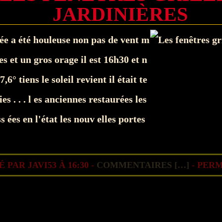
JARDINIÈRES
ée a été houleuse non pas de vent m
es et un gros orage il est 16h30 et n
,6° tiens le soleil revient il était te
ies . . . l es anciennes restaurées les
iss ées en l'état les nouv elles portes
 PAR JAVI53 À 16:30 -
COMMENTAIRES [
…
]
- PERM