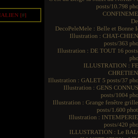
posts/10.798 ph
CONFINEM
ALIEN [
#
]
De
DecoPeleMele : Belle et Bonne I
Illustration : CHAT-CHIEN
posts/363 ph
Illustration : DE TOUT 16 post
pho
ILLUSTRATION : F
CHRETIE
Illustration : GALET 5 posts/37 ph
Illustration : GENS CONNUS
posts/1004 ph
Illustration : Grange fenêtre grille
posts/1.600 pho
Illustration : INTEMPERIE
posts/420 ph
ILLUSTRATION : Le BA