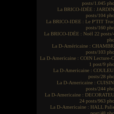
posts/1.045 ph
La BRICO-IDÉE : JARDIN
posts/104 ph
La BRICO-IDEE : Le P'TIT Truc
posts/160 ph
La BRICO-IDÉE : Noël 22 posts/
pho
La D-Américaine : CHAMBR
posts/103 ph
La D-Americaine : COIN Lecture-O
1 post/9 ph
La D-Americaine : COULEU
posts/28 ph
La D-Americaine : CUISIN
posts/244 ph
La D-Americaine : DECORATE
24 posts/963 ph
La D-Americaine : HALL Palie
post/48 ph