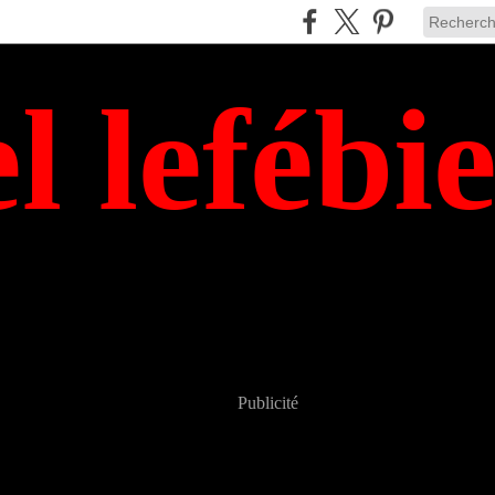
el lefébi
Publicité