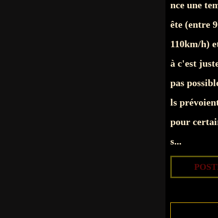
nce une te
ête (entre 9
110km/h) et
à c'est just
pas possible
ls prévoient
pour certa
s...
POSTÉ