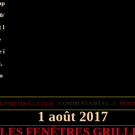
mp
0/
 l
e
 i
,
in
 PAR JAVI53 À 14:45 -
COMMENTAIRES [
…
]
- PERM
1 août 2017
LES FENÊTRES GRILL