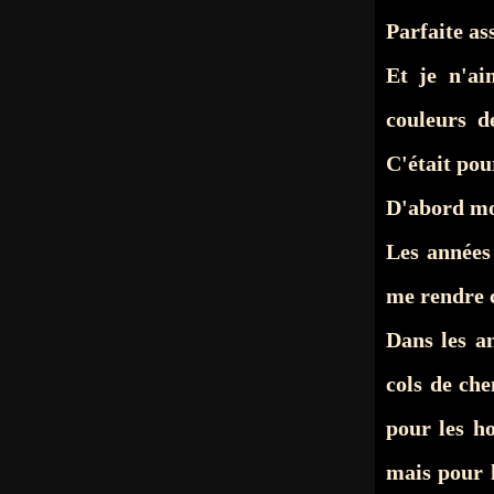
Parfaite a
Et je n'ai
couleurs d
C'était po
D'abord mon
Les années 
me rendre 
Dans les an
cols de che
pour les h
mais pour 