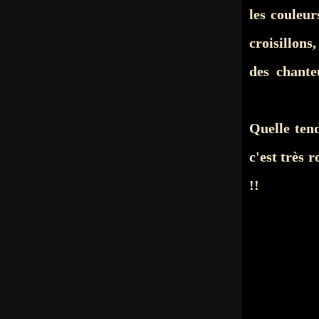
les couleur
croisillons
des chanteu
Quelle tend
c'est très r
!!