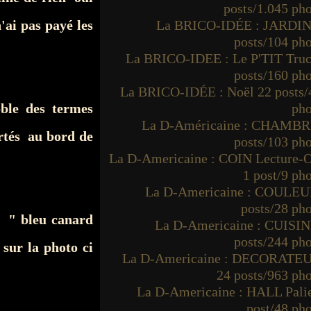
posts/1.045 ph
n'ai pas payé les
La BRICO-IDÉE : JARDIN
posts/104 ph
La BRICO-IDEE : Le P'TIT Truc
posts/160 ph
La BRICO-IDÉE : Noël 22 posts/
oble des termes
pho
La D-Américaine : CHAMBR
rtés au bord de
posts/103 ph
La D-Americaine : COIN Lecture-O
1 post/9 ph
La D-Americaine : COULEU
posts/28 ph
 : " bleu canard
La D-Americaine : CUISIN
posts/244 ph
 sur la photo ci
La D-Americaine : DECORATE
24 posts/963 ph
La D-Americaine : HALL Palie
post/48 ph