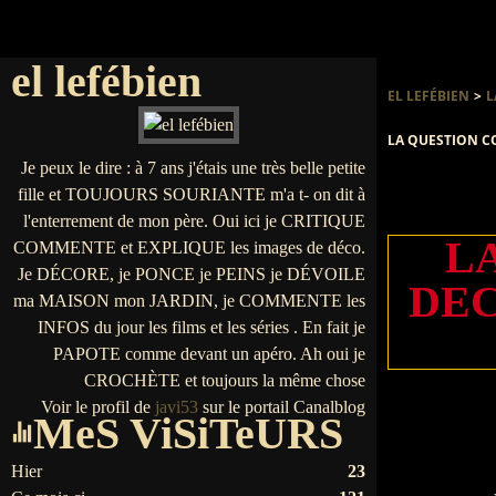
el lefébien
EL LEFÉBIEN
>
L
LA QUESTION COU
Je peux le dire : à 7 ans j'étais une très belle petite
fille et TOUJOURS SOURIANTE m'a t- on dit à
l'enterrement de mon père. Oui ici je CRITIQUE
L
COMMENTE et EXPLIQUE les images de déco.
Je DÉCORE, je PONCE je PEINS je DÉVOILE
DEC
ma MAISON mon JARDIN, je COMMENTE les
INFOS du jour les films et les séries . En fait je
PAPOTE comme devant un apéro. Ah oui je
CROCHÈTE et toujours la même chose
Voir le profil de
javi53
sur le portail Canalblog
MeS ViSiTeURS
Hier
23