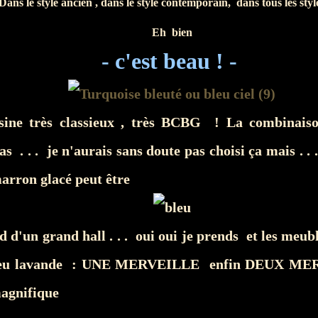
Dans le style ancien , dans le style contemporain, dans tous les styles
Eh bien
- c'est beau ! -
sine très classieux , très BCBG ! La combinaiso
s . . . je n'aurais sans doute pas choisi ça mais . . 
marron glacé peut être
d d'un grand hall . . . oui oui je prends et les meubl
leu lavande : UNE MERVEILLE enfin DEUX MER
magnifique