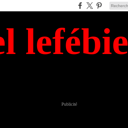
el lefébi
Publicité