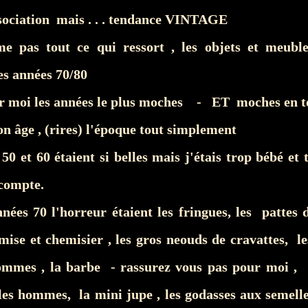
ssociation mais . . . tendance VINTAGE
me pas tout ce qui ressort , les objets et meub
es années 70/80
ur moi les années le plus moches - ET moches en 
 âge , (rires) l'époque tout simplement
50 et 60 étaient si belles mais j'étais trop bébé et 
compte.
nées 70 l'horreur étaient les fringues, les pattes d
mise et chemisier , les gros neouds de cravattes, l
ommes , la barbe - rassurez vous pas pour moi ,
les hommes, la mini jupe , les godasses aux semell