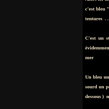
c'est bleu 
tentures . .
C'est un s
évidemment
mer
Un bleu un 
sourd un pe
dessous ) m