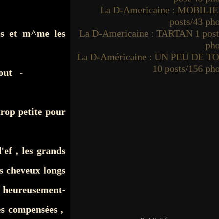
La D-Americaine : MOBILIE
posts/43 ph
les et m^me les
La D-Americaine : TARTAN 1 post
pho
La D-Américaine : UN PEU DE T
10 posts/156 ph
tout -
trop petite pour
'ef , les grands
es cheveux longs
 heureusement-
es compensées ,