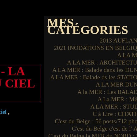
MES
CATÉGORIES
2013 AUFLA
2021 INODATIONS EN BELGI
A LA 
A LA MER : ARCHITECT
- LA
A LA MER : Balade dans les DU
A LA MER : Balade ds les STATI
 CIEL
A LA MER DU
A la MER : Les BALA
A La MER : Mé
A LA MER : STU
,
iel
C à Lire : CITAT
C'est du Belge : 56 posts/712 ph
C'est du Belge c'est de l'
C'est du Belge la MER du NORD : 