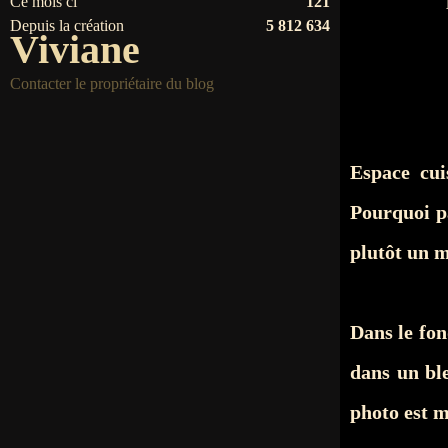
Ce mois ci
121
Depuis la création
5 812 634
Viviane
Contacter le propriétaire du blog
Espace cui
Pourquoi pa
plutôt un 
Dans le fon
dans un b
photo est 