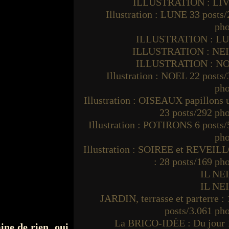
ILLUSTRATION : LI
Illustration : LUNE 33 posts
pho
ILLUSTRATION : L
ILLUSTRATION : NE
ILLUSTRATION : N
Illustration : NOEL 22 posts
pho
Illustration : OISEAUX papillons
23 posts/292 ph
Illustration : POTIRONS 6 posts
pho
Illustration : SOIREE et REVEIL
: 28 posts/169 ph
IL NE
IL NE
JARDIN, terrasse et parterre :
posts/3.061 ph
La BRICO-IDÉE : Du jour 
mine de rien oui