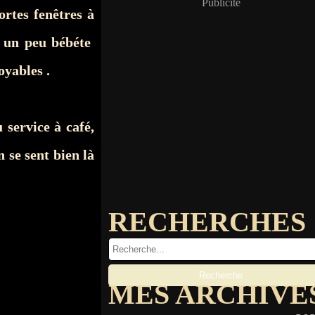
Publicité
portes fenêtres à
té un peu bébéte
oyables .
 service à café,
n se sent bien là
RECHERCHES
MES ARCHIVE