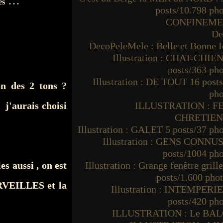
 . . .
posts/10.798 ph
CONFINEM
De
DecoPeleMele : Belle et Bonne I
Illustration : CHAT-CHIEN
posts/363 ph
Illustration : DE TOUT 16 post
n des 2 tons ?
pho
. j'aurais choisi
ILLUSTRATION : F
CHRETIE
Illustration : GALET 5 posts/37 ph
Illustration : GENS CONNUS
posts/1004 ph
es aussi , on est
Illustration : Grange fenêtre grille
posts/1.600 pho
VEILLES et la
Illustration : INTEMPERIE
posts/420 ph
ILLUSTRATION : Le BA