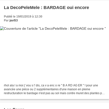
La DecoPeleMele : BARDAGE oui encore
Publié le 19/01/2019 à 12:30
Par
javi53
rhol ala l a moi j' vou s l' dis, ca v a enc o re " B A RD AG ER " ! pour une
avancée une pièce ou 2 supplémentaires d'une maison en pleine
restructuration le bardage n'est pas au sol mais contre muret des plantes par
contre le sol est hyper beau pas...