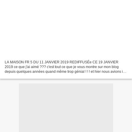
LA MAISON FR 5 DU 11 JANVIER 2019 REDIFFUSÉe CE 19 JANVIER
2019 ce que j'ai aimé ??? c'est tout ce que je vous montre sur mon blog
depuis quelques années quand même trop génial ! ! ! et hier nous avions ici
la couleur BLEUE -------------------------------------------...