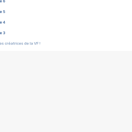
e 6
e 5
e 4
e 3
s créatrices de la VF !
e 2
e 1
e Mektoub My Love arrive enfin ! Rencontre avec Shaïn Boumedine et Sal
i : après Toni en famille
elle réalise le bouleversant Dites lui que je l'aime
ais ! Rencontre autour de Vie privée de Rebecca Zlotowski
 de Marguerite, Grave... Rencontre avec Ella Rumpf
 Les Rêveurs, un film intime sur la santé mentale