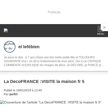
Publicité
MENU
el lefébien
Je peux le dire : à 7 ans j'étais une très belle petite fille et TOUJOURS
SOURIANTE m'a t- on dit à l'enterrement de mon père. Oui ici je CRITIQUE
COMMENTE et EXPLIQUE les images de déco. Je DÉCORE, je PONCE je
PEINS je DÉVOILE ma MAISON mon JARDIN, je COMMENTE les INFOS du
jour les films et les séries . En fait je PAPOTE comme devant un apéro. Ah
oui je CROCHÈTE et toujours la même chose
La DecoFRANCE :VISITE la maison fr 5
Publié le 19/01/2019 à 13:45
Par
javi53