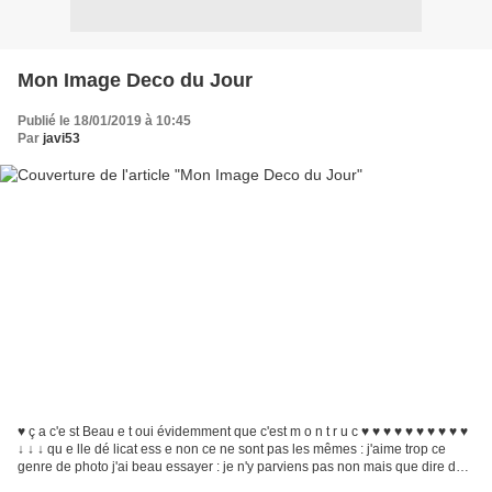
Mon Image Deco du Jour
Publié le 18/01/2019 à 10:45
Par
javi53
♥ ç a c'e st Beau e t oui évidemment que c'est m o n t r u c ♥ ♥ ♥ ♥ ♥ ♥ ♥ ♥ ♥ ♥
↓ ↓ ↓ qu e lle dé licat ess e non ce ne sont pas les mêmes : j'aime trop ce
genre de photo j'ai beau essayer : je n'y parviens pas non mais que dire de
plus ? voilà une sa...