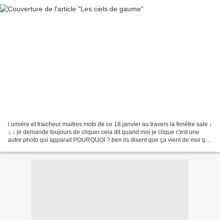
l umière et fraicheur maitres mots de ce 18 janvier au travers la fenêtre sale ↓
↓ ↓ je demande toujours de cliquer cela dit quand moi je clique c'est une
autre photo qui apparait POURQUOI ? ben ils disent que ça vient de moi que
eux ils ont la bonne...