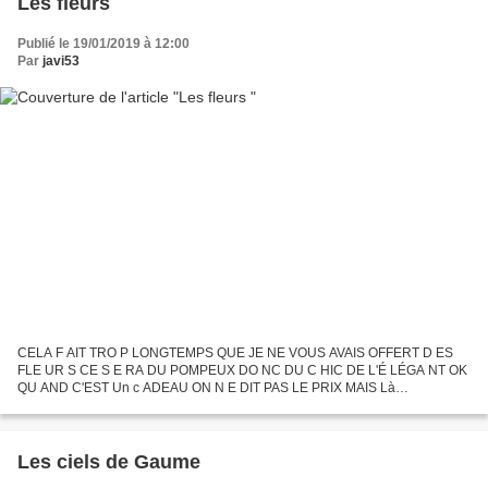
Les fleurs
Publié le 19/01/2019 à 12:00
Par
javi53
CELA F AIT TRO P LONGTEMPS QUE JE NE VOUS AVAIS OFFERT D ES
FLE UR S CE S E RA DU POMPEUX DO NC DU C HIC DE L'É LÉGA NT OK
QU AND C'EST Un c ADEAU ON N E DIT PAS LE PRIX MAIS Là
FRANCHEM ENt . . . chui ruinée même si je vois que c'est un travail
d'artiste...
Les ciels de Gaume