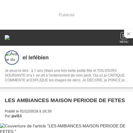
Publicité
MENU
el lefébien
Je peux le dire : à 7 ans j'étais une très belle petite fille et TOUJOURS
SOURIANTE m'a t- on dit à l'enterrement de mon père. Oui ici je CRITIQUE
COMMENTE et EXPLIQUE les images de déco. Je DÉCORE, je PONCE je
PEINS je DÉVOILE ma MAISON mon JARDIN, je COMMENTE les INFOS du
jour les films et les séries . En fait je PAPOTE comme devant un apéro. Ah
oui je CROCHÈTE et toujours la même chose
LES AMBIANCES MAISON PERIODE DE FETES
Publié le 01/12/2018 à 16:30
Par
javi53