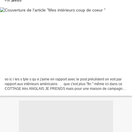
Par
javi53
vo ic i les s tyle s qu e j'aime en rapport avec le post précédent on voit par
rapport aux intérieurs américains . . . que c'est plus "fin " même ici dans ce
COTTAGE très ANGLAIS JE PRENDS mais pour une maison de campagne
Même si j'aime entendre crépiter...