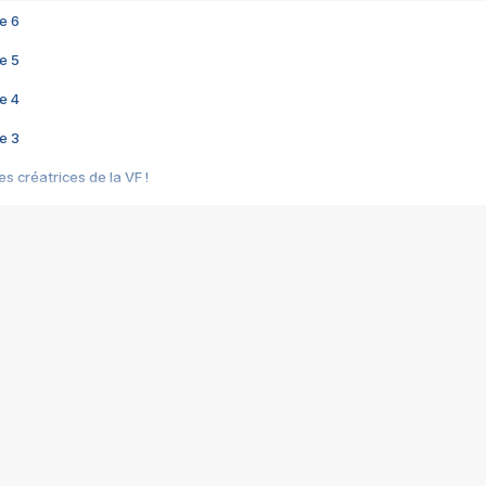
e 6
e 5
e 4
e 3
s créatrices de la VF !
e 2
e 1
e Mektoub My Love arrive enfin ! Rencontre avec Shaïn Boumedine et Sal
i : après Toni en famille
elle réalise le bouleversant Dites lui que je l'aime
ais ! Rencontre autour de Vie privée de Rebecca Zlotowski
 de Marguerite, Grave... Rencontre avec Ella Rumpf