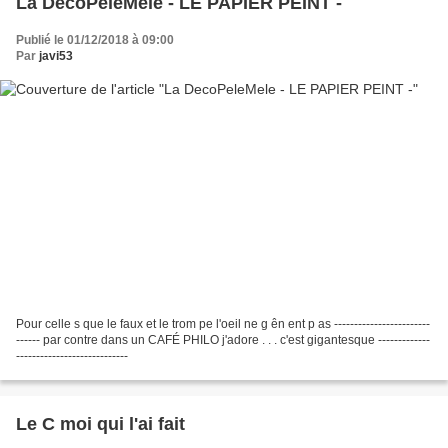
La DecoPeleMele - LE PAPIER PEINT -
Publié le 01/12/2018 à 09:00
Par
javi53
Pour celle s que le faux et le trom pe l'oeil ne g ên ent p as ------------------------
------ par contre dans un CAFÉ PHILO j'adore . . . c'est gigantesque -------------
----------------------------
Le C moi qui l'ai fait