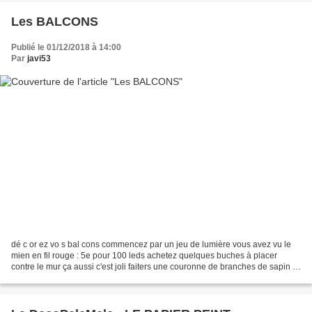
Les BALCONS
Publié le 01/12/2018 à 14:00
Par
javi53
dé c or ez vo s bal cons commencez par un jeu de lumière vous avez vu le
mien en fil rouge : 5e pour 100 leds achetez quelques buches à placer
contre le mur ça aussi c'est joli faiters une couronne de branches de sapin et
quelques boules rouges wouahhhhhhhhhhhhhh...