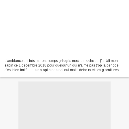
L'ambiance est très morose temps gris gris moche moche . . . j'ai fait mon
sapin ce 1 décembre 2018 pour quelqu"un qui n'aime pas trop la période
c'est bien imité . . . . un s api n natur el oui mai s deho rs et ses g arnitures
seron t tout au ssi natur...