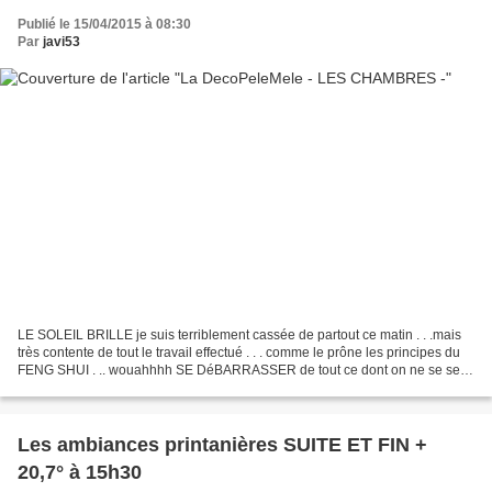
Publié le 15/04/2015 à 08:30
Par
javi53
LE SOLEIL BRILLE je suis terriblement cassée de partout ce matin . . .mais
très contente de tout le travail effectué . . . comme le prône les principes du
FENG SHUI . .. wouahhhh SE DéBARRASSER de tout ce dont on ne se sert
plus depuis belle lurette -...
Les ambiances printanières SUITE ET FIN +
20,7° à 15h30