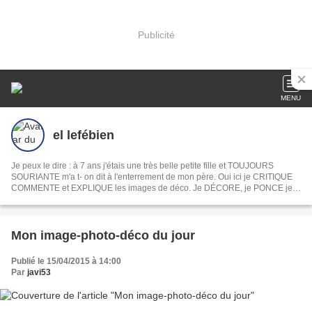
Publicité
MENU
el lefébien
Je peux le dire : à 7 ans j'étais une très belle petite fille et TOUJOURS
SOURIANTE m'a t- on dit à l'enterrement de mon père. Oui ici je CRITIQUE
COMMENTE et EXPLIQUE les images de déco. Je DÉCORE, je PONCE je
PEINS je DÉVOILE ma MAISON mon JARDIN, je COMMENTE les INFOS du
jour les films et les séries . En fait je PAPOTE comme devant un apéro. Ah
oui je CROCHÈTE et toujours la même chose
Mon image-photo-déco du jour
Publié le 15/04/2015 à 14:00
Par
javi53