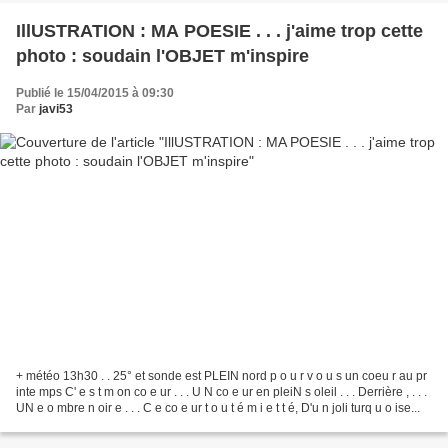
IllUSTRATION : MA POESIE . . . j'aime trop cette
photo : soudain l'OBJET m'inspire
Publié le 15/04/2015 à 09:30
Par
javi53
+ météo 13h30 . . 25° et sonde est PLEIN nord p o u r v o u s un coeu r au pr
inte mps C' e s t m on co e ur . . . U N co e ur en pleiN s oleil . . . Derrière , . . .
UN e o mbre n oir e . . . C e co e ur t o u t é m i e t t é, D'u n joli turq u o ise...