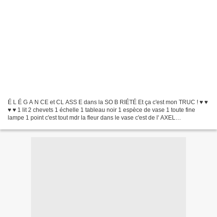
É L É G A N CE et CL ASS E dans la SO B RIÉTÉ Et ça c'est mon TRUC ! ♥ ♥
♥ ♥ 1 lit 2 chevets 1 échelle 1 tableau noir 1 espèce de vase 1 toute fine
lampe 1 point c'est tout mdr la fleur dans le vase c'est de l' AXEL
VERVOORDT j'aime trop ces tons SOURDS...