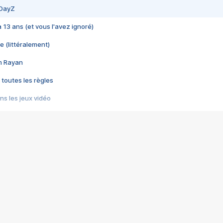
 DayZ
 a 13 ans (et vous l'avez ignoré)
e (littéralement)
im Rayan
 toutes les règles
s les jeux vidéo
us choquant de Rockstar ? - Le scandale BULLY
e plus moche de Steam
du RÊVE tourne au CAUCHEMAR
pendant 8 heures
it… à tort
umiliés par un jeu vidéo