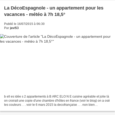
La DécoEspagnole - un appartement pour les
vacances - météo à 7h 18,5°
Publié le 16/07/2015 à 06:30
Par
javi53
b ell es idée s 2 appartements à B ARC ELO N E cuisine agréable et jolie là
on croirait une copie d'une chambre d'hôtes en france (voir le blog) on a osé
les couleurs . . . voir le 6 mars 2015 la decofrançaise . . . non bien
évidemment ce n'est pas tout...