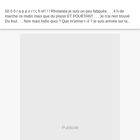
ôô ô ô r a p p o r t c h ef ! ! ! Rholalala je suis un peu fatiguée . . . 4 h de
marche ce matin mais que du plaisir ET POURTANT . . . Je n'ai rien trouvé
Du tout . . . Non mais hello quoi ? Que m'arrive t -il ? je suis arrivée sur la
brocante de STENAY...
Publicité