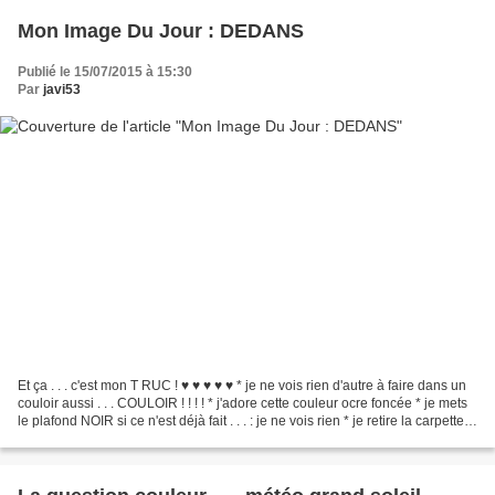
Mon Image Du Jour : DEDANS
Publié le 15/07/2015 à 15:30
Par
javi53
Et ça . . . c'est mon T RUC ! ♥ ♥ ♥ ♥ ♥ * je ne vois rien d'autre à faire dans un
couloir aussi . . . COULOIR ! ! ! ! * j'adore cette couleur ocre foncée * je mets
le plafond NOIR si ce n'est déjà fait . . . : je ne vois rien * je retire la carpette
c'est...