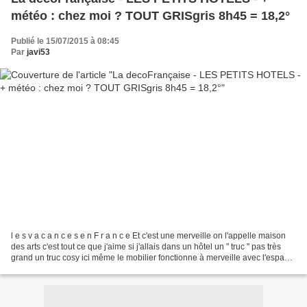
météo : chez moi ? TOUT GRISgris 8h45 = 18,2°
Publié le 15/07/2015 à 08:45
Par
javi53
l e s v a c a n c e s e n F r a n c e Et c'est une merveille on l'appelle maison
des arts c'est tout ce que j'aime si j'allais dans un hôtel un " truc " pas très
grand un truc cosy ici même le mobilier fonctionne à merveille avec l'espace
et le sol je...