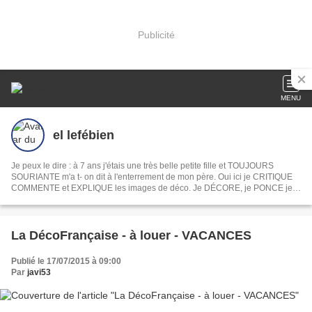
Publicité
MENU
el lefébien
Je peux le dire : à 7 ans j'étais une très belle petite fille et TOUJOURS
SOURIANTE m'a t- on dit à l'enterrement de mon père. Oui ici je CRITIQUE
COMMENTE et EXPLIQUE les images de déco. Je DÉCORE, je PONCE je
PEINS je DÉVOILE ma MAISON mon JARDIN, je COMMENTE les INFOS du
jour les films et les séries . En fait je PAPOTE comme devant un apéro. Ah
oui je CROCHÈTE et toujours la même chose
La DécoFrançaise - à louer - VACANCES
Publié le 17/07/2015 à 09:00
Par
javi53