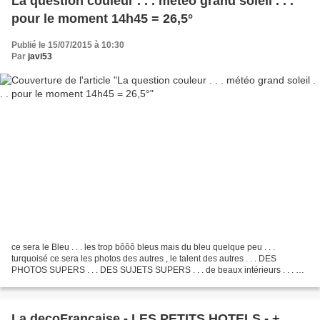
La question couleur . . . météo grand soleil . . .
pour le moment 14h45 = 26,5°
Publié le 15/07/2015 à 10:30
Par
javi53
ce sera le Bleu . . . les trop bôôô bleus mais du bleu quelque peu . . .
turquoisé ce sera les photos des autres , le talent des autres . . . DES
PHOTOS SUPERS . . . DES SUJETS SUPERS . . . de beaux intérieurs . . . un
peu de tout quoi ! ! ! ici c'est...
La decoFrançaise - LES PETITS HOTELS - +