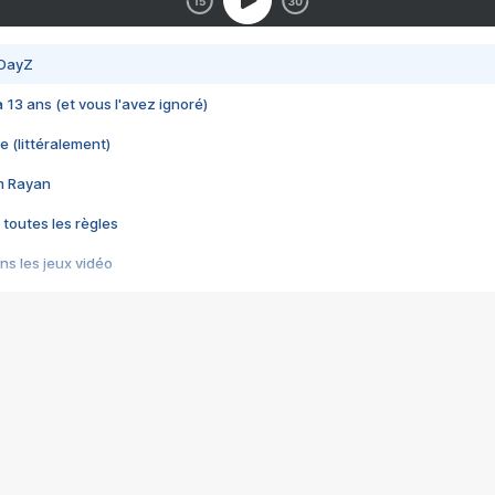
 DayZ
 a 13 ans (et vous l'avez ignoré)
e (littéralement)
im Rayan
 toutes les règles
s les jeux vidéo
us choquant de Rockstar ? - Le scandale BULLY
e plus moche de Steam
du RÊVE tourne au CAUCHEMAR
pendant 8 heures
it… à tort