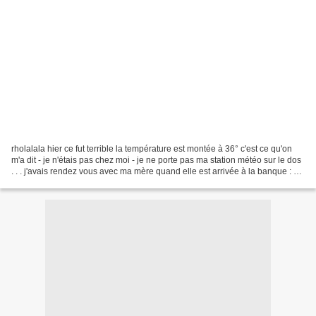
rholalala hier ce fut terrible la température est montée à 36° c'est ce qu'on
m'a dit - je n'étais pas chez moi - je ne porte pas ma station météo sur le dos
. . . j'avais rendez vous avec ma mère quand elle est arrivée à la banque : on
a du lui donner...