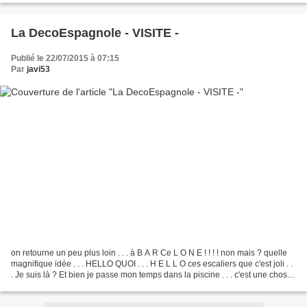
La DecoEspagnole - VISITE -
Publié le 22/07/2015 à 07:15
Par
javi53
on retourne un peu plus loin . . . à B A R Ce L O N E ! ! ! ! non mais ? quelle
magnifique idée . . . HELLO QUOI . . . H E L L O ces escaliers que c'est joli . .
. Je suis là ? Et bien je passe mon temps dans la piscine . . . c'est une chose
certaine...