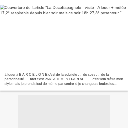
à louer à B A R C E L O N E c'est de la sobriété . . . du cosy . . . de la
personnalité . . . bref c'est PARFAITEMENT PARFAIT . . . . c'est loin d'être mon
style mais je prends tout de même par contre si je changeais toutes les
pièces chez moi la maison...