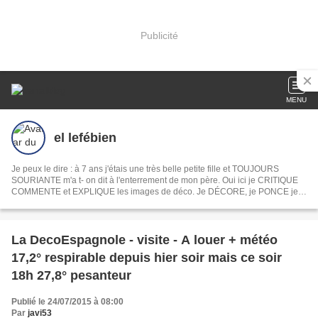
Publicité
MENU
el lefébien
Je peux le dire : à 7 ans j'étais une très belle petite fille et TOUJOURS
SOURIANTE m'a t- on dit à l'enterrement de mon père. Oui ici je CRITIQUE
COMMENTE et EXPLIQUE les images de déco. Je DÉCORE, je PONCE je
PEINS je DÉVOILE ma MAISON mon JARDIN, je COMMENTE les INFOS du
jour les films et les séries . En fait je PAPOTE comme devant un apéro. Ah
oui je CROCHÈTE et toujours la même chose
La DecoEspagnole - visite - A louer + météo
17,2° respirable depuis hier soir mais ce soir
18h 27,8° pesanteur
Publié le 24/07/2015 à 08:00
Par
javi53