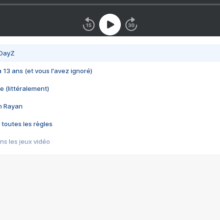
 DayZ
 a 13 ans (et vous l'avez ignoré)
e (littéralement)
im Rayan
 toutes les règles
s les jeux vidéo
us choquant de Rockstar ? - Le scandale BULLY
e plus moche de Steam
du RÊVE tourne au CAUCHEMAR
pendant 8 heures