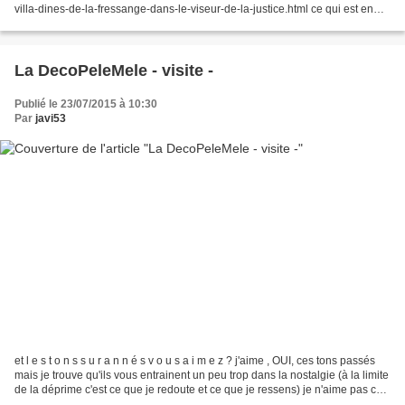
villa-dines-de-la-fressange-dans-le-viseur-de-la-justice.html ce qui est en
rouge est de moi on le sait : je n'apprécie plus autant...
La DecoPeleMele - visite -
Publié le 23/07/2015 à 10:30
Par
javi53
et l e s t o n s s u r a n n é s v o u s a i m e z ? j'aime , OUI, ces tons passés
mais je trouve qu'ils vous entrainent un peu trop dans la nostalgie (à la limite
de la déprime c'est ce que je redoute et ce que je ressens) je n'aime pas ces
matériaux...