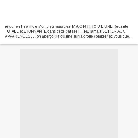
retour en F r a n c e Mon dieu mais c'est M A G N I F I Q U E UNE Réussite
TOTALE et ÉTONNANTE dans cette bâtisse . . . NE jamais SE FIER AUX
APPARENCES . . . on aperçoit la cuisine sur la droite comprenez vous que
cette ferraille noir ne convient pas...