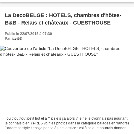
La DecoBELGE : HOTELS, chambres d'hôtes-
B&B - Relais et châteaux - GUESTHOUSE
Publié le 22/07/2015 à 07:30
Par
javi53
Tou t tout tout petit hôt el à Y p r e s ça alors ? je ne le cvonnais pas pourtant
je connais bien YPRES voir les photos dans la catégorie balades en flandre)
J'adore ce style tiens je pense à une lectrice : voilà ce que pourrais donner
une porte dans...