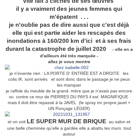
vite fait 3 clichés de ses œuvres
il y a vraiment des jeunes femmes qui
m'épatent . . .
je n'oublie pas de dire aussi que c'est déjà
elle qui est partie aider les rescapés des
inondations à 160/200 km d'ici et à ses frais
durant la catastrophe de juillet 2020
- elle en a
d'ailleurs été très marquée -
allez je vous montre
je n'invente rien : LA PORTE D' ENTRÉE EST A DROITE les
colis IK. sont arrivés et sont donc dans le passage je ne peux
les manquer
je raffole du meuble de la grand- mère que je n'avais pas encore
vu contre ce mur de PIERRES DU PAYS il est MAGNIFIQUE
mais il doit être repassé à la JAVEL (le spray mr propre javel +
UN Ponçage LÉGER)
LE SUPER MUR DE BRIQUE
et on voit
au salon et
une belle cheminée qu'elle a gardée elle a abattu les murs tout
autour