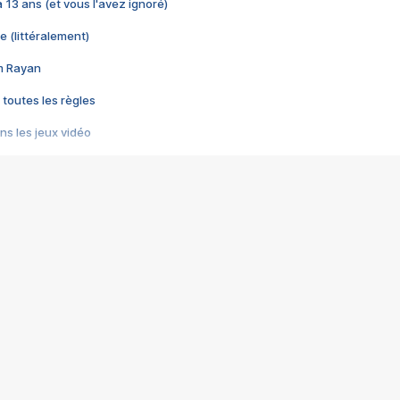
 a 13 ans (et vous l'avez ignoré)
e (littéralement)
im Rayan
 toutes les règles
s les jeux vidéo
us choquant de Rockstar ? - Le scandale BULLY
e plus moche de Steam
du RÊVE tourne au CAUCHEMAR
pendant 8 heures
it… à tort
umiliés par un jeu vidéo
ire - Final Fantasy 8
ti un empire - Age of Empires