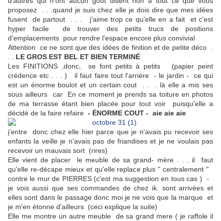
d'autres qui n'ont aucun gout disent non à tout ce que vous
proposez . . .quand je suis chez elle je dois dire que mes idées
fusent de partout . . . j'aime trop ce qu'elle en a fait et c'est
hyper facile de trouver des petits trucs de positions
d'emplacements pour rendre l'espace encore plus convivial
Attention ce ne sont que des idées de finition et de petite déco .
. .
LE GROS EST BEL ET BIEN TERMINÉ
Les FINITIONS ,donc, se font petits à petits (papier peint
crédence etc . . . ) il faut faire tout l'arrière - le jardin - ce qui
est un énorme boulot et un certain cout . . . là elle a mis ses
sous ailleurs car En ce moment je prends sa toiture en photos
de ma terrasse étant bien placée pour tout voir puisqu'elle a
décidé de la faire refaire
- ÉNORME COUT - aie aie aie
j'entre donc chez elle hier parce que je n'avais pu recevoir ses
enfants la veille je n'avais pas de friandises et je ne voulais pas
recevoir un mauvais sort (rires)
Elle vient de placer le meuble de sa grand- mère . . . il faut
qu'elle re-décape mieux et qu'elle replace plus " centralement "
contre le mur de PIERRES (c'est ma suggestion en tous cas ) -
je vois aussi que ses commandes de chez ik. sont arrivées et
elles sont dans le passage donc moi je ne vois que la marque et
je m'en étonne d'ailleurs (ceci explique la suite)
Elle me montre un autre meuble de sa grand mere ( je raffole il