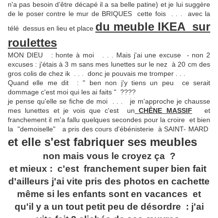
n'a pas besoin d’être décapé il a sa belle patine) et je lui suggère
de le poser contre le mur de BRIQUES cette fois . . . avec la
du meuble IKEA sur
télé dessus en lieu et place
roulettes
MON DIEU : honte à moi . . . Mais j'ai une excuse - non 2
excuses : j'étais à 3 m sans mes lunettes sur le nez à 20 cm des
gros colis de chez ik . . . donc je pouvais me tromper . . .
Quand elle me dit : " ben non j'y tiens un peu ce serait
dommage c'est moi qui les ai faits " ????
je pense qu'elle se fiche de moi . . . je m'approche je chausse
mes lunettes et je vois que c'est un
CHÊNE MASSIF
et
franchement il m'a fallu quelques secondes pour la croire et bien
la "demoiselle" a pris des cours d'ébénisterie à SAINT- MARD
et elle s'est fabriquer ses meubles
non mais vous le croyez ça ?
et mieux : c'est franchement super bien fait
d'ailleurs j'ai vite pris des photos en cachette
même si les enfants sont en vacances et
qu'il y a un tout petit peu de désordre : j'ai