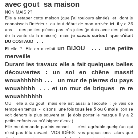
avec gout sa maison
NON MAIS ??
Elle a retaper cette maison (que j'ai toujours aimée) et dont je
connaissais l'intérieur au tout début de mon arrivée ici il y a 36
ans : des petites pièces pas très jolies (je dois avoir des photos
de la vente de la maison) mais
je savais surtout que c'était
DU COSTAUD . . .
un BIJOU . . . une petite
E
t elle ? Elle en a refait
merveille
Durant les travaux elle a fait quelques belles
découvertes : un sol en chêne massif
wouahhhhhh . . . un mur de pierres du pays
wouahhhh . . . et un mur de briques re re
wouahhhhhh
OUI elle a du gout mais elle est aussi à l'écoute : je vais de
temps en temps - disons une fois
tous les 5 ou 6 mois
(on se
voit dehors le plus souvent et je dois porter le masque il y a 2
petits enfants ou m'éloigner d'eux )
Elle me demande parfois conseil : c'est agréable quelqu'un qui
n'est pas têtu devant VOS IDÉES vos propositions alors que