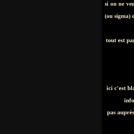
si on ne v
(ou sigma) 
tout est p
ici c'est 
inf
pas auprè