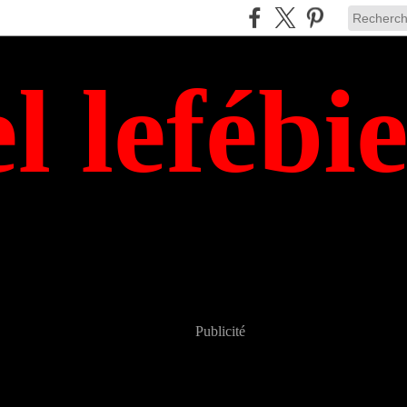
el lefébi
Publicité