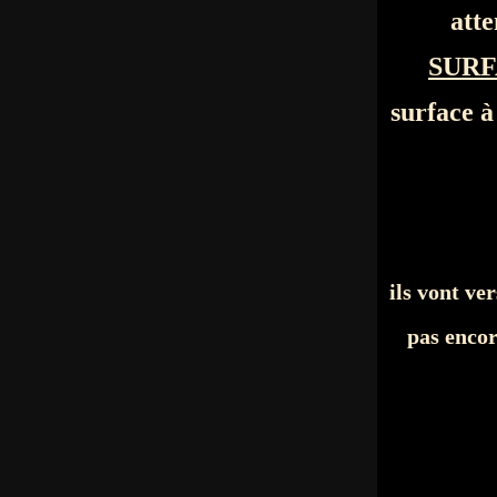
atte
SURF
surface 
ils vont ver
pas encor