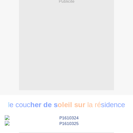
Publicité
l
e couc
her d
e s
oleil sur
la ré
s
ide
nce