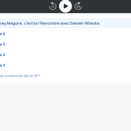
bey Maguire, c'est lui ! Rencontre avec Damien Witecka
e 6
e 5
e 4
e 3
s créatrices de la VF !
e 2
e 1
e Mektoub My Love arrive enfin ! Rencontre avec Shaïn Boumedine et Sal
i : après Toni en famille
elle réalise le bouleversant Dites lui que je l'aime