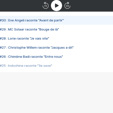
#30 : Eve Angeli raconte "Avant de partir"
#29 : MC Solaar raconte "Bouge de là"
28 : Lorie raconte "Je vais vite"
#27 : Christophe Willem raconte "Jacques a dit"
#26 : Chimène Badi raconte "Entre nous"
#25 : Indochine raconte "3e sexe"
#24 : Zaho raconte "C'est chelou"
#23 : Patrick Bruel raconte "Au café des délices"
#22 : Kyo raconte "Le chemin"
#21 : Nolwenn Leroy raconte "Cassé"
#20 : Patrick Hernandez raconte "Born to be alive"