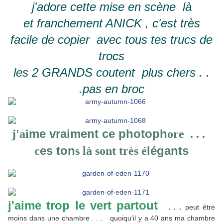
j'adore cette mise en scène là
et franchement ANICK , c'est très
facile de copier avec tous tes trucs de
trocs
les 2 GRANDS coutent plus chers . .
.pas en broc
m
e vraiment ce phot
oph
j'ai
ore . . .
es ton
légants
c
s là sont très é
j'aime trop le vert partout
. . .
peut être
moins dans une chambre . . . quoiqu'il y a 40 ans ma chambre