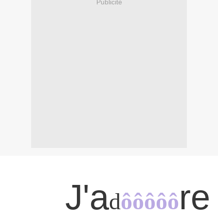
Publicité
J'a
re
d
ôôô
ôô