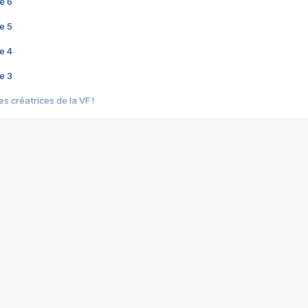
e 6
e 5
e 4
e 3
s créatrices de la VF !
e 2
e 1
e Mektoub My Love arrive enfin ! Rencontre avec Shaïn Boumedine et Sal
i : après Toni en famille
elle réalise le bouleversant Dites lui que je l'aime
ais ! Rencontre autour de Vie privée de Rebecca Zlotowski
 de Marguerite, Grave... Rencontre avec Ella Rumpf
 Les Rêveurs, un film intime sur la santé mentale