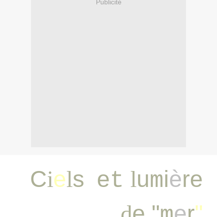
Publicité
C
i
e
l
s e
l
u
i
è
re
t
m
d
e "
e
r
"
m