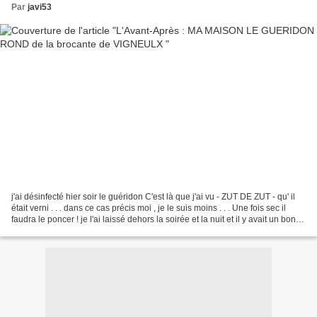
Par
javi53
j'ai désinfecté hier soir le guéridon C'est là que j'ai vu - ZUT DE ZUT - qu' il
était verni . . . dans ce cas précis moi , je le suis moins . . . Une fois sec il
faudra le poncer ! je l'ai laissé dehors la soirée et la nuit et il y avait un bon
petit...