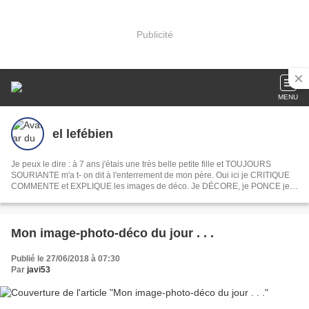
Publicité
MENU
el lefébien
Je peux le dire : à 7 ans j'étais une très belle petite fille et TOUJOURS
SOURIANTE m'a t- on dit à l'enterrement de mon père. Oui ici je CRITIQUE
COMMENTE et EXPLIQUE les images de déco. Je DÉCORE, je PONCE je
PEINS je DÉVOILE ma MAISON mon JARDIN, je COMMENTE les INFOS du
jour les films et les séries . En fait je PAPOTE comme devant un apéro. Ah
oui je CROCHÈTE et toujours la même chose
Mon image-photo-déco du jour . . .
Publié le 27/06/2018 à 07:30
Par
javi53