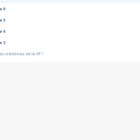
e 6
e 5
e 4
e 3
s créatrices de la VF !
e 2
e 1
e Mektoub My Love arrive enfin ! Rencontre avec Shaïn Boumedine et Sal
i : après Toni en famille
elle réalise le bouleversant Dites lui que je l'aime
ais ! Rencontre autour de Vie privée de Rebecca Zlotowski
 de Marguerite, Grave... Rencontre avec Ella Rumpf