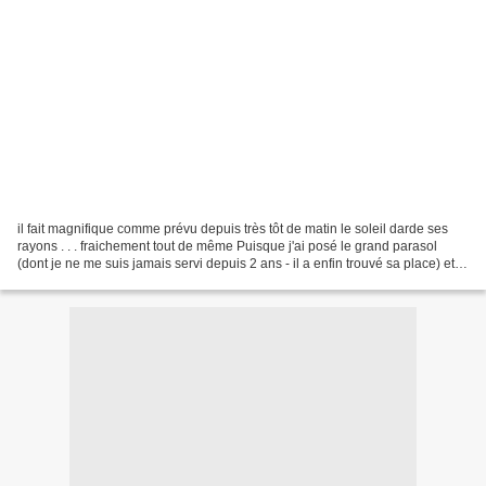
il fait magnifique comme prévu depuis très tôt de matin le soleil darde ses
rayons . . . fraichement tout de même Puisque j'ai posé le grand parasol
(dont je ne me suis jamais servi depuis 2 ans - il a enfin trouvé sa place) et il
permet d'avoir une place...