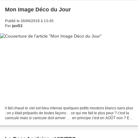
Mon Image Déco du Jour
Publié le 26/06/2018 à 13:45
Par
javi53
il fait chaud le ciel est bleu intense quelques petits moutons blancs sans plus
: on y était préparés de toutes façons . . ce qui me fait le plus peur ? c'est la
canicule mais si canicule doit arriver . . . en principe c'est en AOÛT non ? E t
ç a c' e...