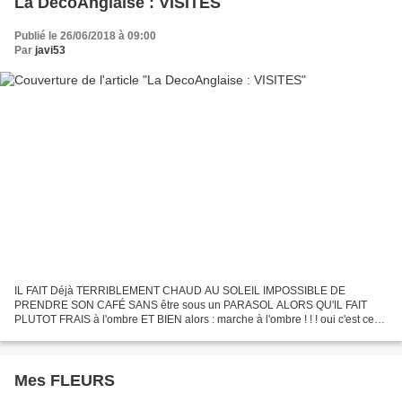
La DecoAnglaise : VISITES
Publié le 26/06/2018 à 09:00
Par
javi53
IL FAIT Déjà TERRIBLEMENT CHAUD AU SOLEIL IMPOSSIBLE DE
PRENDRE SON CAFÉ SANS être sous un PARASOL ALORS QU'IL FAIT
PLUTOT FRAIS à l'ombre ET BIEN alors : marche à l'ombre ! ! ! oui c'est ce
que je fais on va visiter comme ça Péle-Mêle des intérieurs...
Mes FLEURS