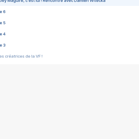
bey Maguire, c'est lui ! Rencontre avec Damien Witecka
e 6
e 5
e 4
e 3
s créatrices de la VF !
e 2
e 1
e Mektoub My Love arrive enfin ! Rencontre avec Shaïn Boumedine et Sal
i : après Toni en famille
elle réalise le bouleversant Dites lui que je l'aime
ais ! Rencontre autour de Vie privée de Rebecca Zlotowski
 de Marguerite, Grave... Rencontre avec Ella Rumpf