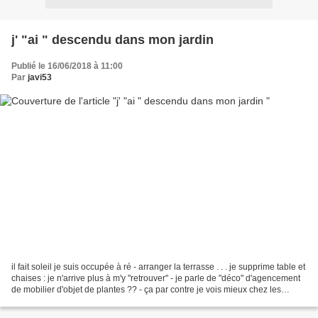
j' "ai " descendu dans mon jardin
Publié le 16/06/2018 à 11:00
Par
javi53
il fait soleil je suis occupée à ré - arranger la terrasse . . . je supprime table et
chaises : je n'arrive plus à m'y "retrouver" - je parle de "déco" d'agencement
de mobilier d'objet de plantes ?? - ça par contre je vois mieux chez les
autres J'avoue...