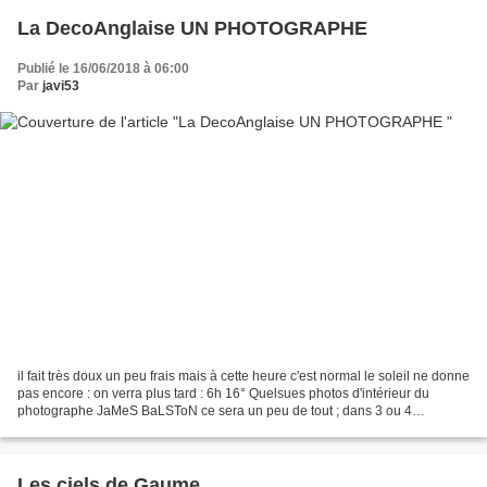
La DecoAnglaise UN PHOTOGRAPHE
Publié le 16/06/2018 à 06:00
Par
javi53
il fait très doux un peu frais mais à cette heure c'est normal le soleil ne donne
pas encore : on verra plus tard : 6h 16° Quelsues photos d'intérieur du
photographe JaMeS BaLSToN ce sera un peu de tout ; dans 3 ou 4
appartements et maisons là on est...
Les ciels de Gaume