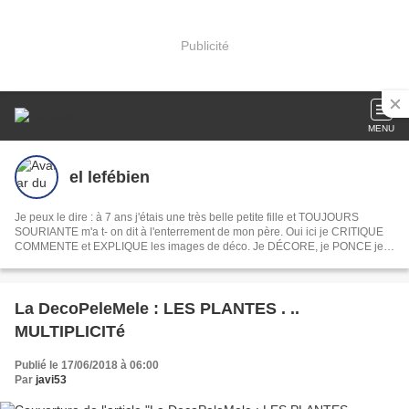
Publicité
MENU
el lefébien
Je peux le dire : à 7 ans j'étais une très belle petite fille et TOUJOURS
SOURIANTE m'a t- on dit à l'enterrement de mon père. Oui ici je CRITIQUE
COMMENTE et EXPLIQUE les images de déco. Je DÉCORE, je PONCE je
PEINS je DÉVOILE ma MAISON mon JARDIN, je COMMENTE les INFOS du
jour les films et les séries . En fait je PAPOTE comme devant un apéro. Ah
oui je CROCHÈTE et toujours la même chose
La DecoPeleMele : LES PLANTES . ..
MULTIPLICITé
Publié le 17/06/2018 à 06:00
Par
javi53