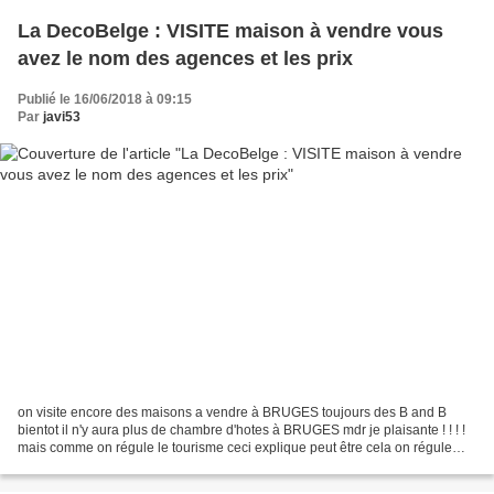
La DecoBelge : VISITE maison à vendre vous
avez le nom des agences et les prix
Publié le 16/06/2018 à 09:15
Par
javi53
on visite encore des maisons a vendre à BRUGES toujours des B and B
bientot il n'y aura plus de chambre d'hotes à BRUGES mdr je plaisante ! ! ! !
mais comme on régule le tourisme ceci explique peut être cela on régule
pourquoi ? Et bien cela se passe...