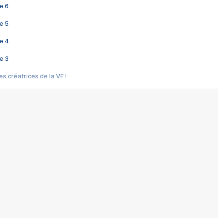
e 6
e 5
e 4
e 3
s créatrices de la VF !
e 2
e 1
e Mektoub My Love arrive enfin ! Rencontre avec Shaïn Boumedine et Sal
i : après Toni en famille
elle réalise le bouleversant Dites lui que je l'aime
ais ! Rencontre autour de Vie privée de Rebecca Zlotowski
 de Marguerite, Grave... Rencontre avec Ella Rumpf
 Les Rêveurs, un film intime sur la santé mentale