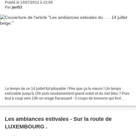
Publié le 14/07/2012 à 22:00
Par
javi53
Le temps de ce 14 juillet fut pitoyable ! Pire que ça tu meurs ! Un temps
exécrable jusqu'à 15h puis soudainement grand soleil et du ciel bleu ? Puis
tout à coup vers 19h un orage fracassant : 3 coups de tonnerre qui font
trembler . . . et puis plus rien...
Les ambiances estivales - Sur la route de
LUXEMBOURG .