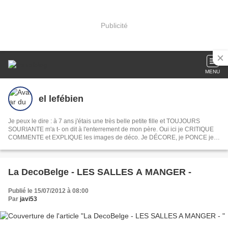
Publicité
MENU
el lefébien
Je peux le dire : à 7 ans j'étais une très belle petite fille et TOUJOURS
SOURIANTE m'a t- on dit à l'enterrement de mon père. Oui ici je CRITIQUE
COMMENTE et EXPLIQUE les images de déco. Je DÉCORE, je PONCE je
PEINS je DÉVOILE ma MAISON mon JARDIN, je COMMENTE les INFOS du
jour les films et les séries . En fait je PAPOTE comme devant un apéro. Ah
oui je CROCHÈTE et toujours la même chose
La DecoBelge - LES SALLES A MANGER -
Publié le 15/07/2012 à 08:00
Par
javi53