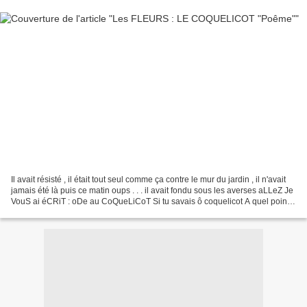
Il avait résisté , il était tout seul comme ça contre le mur du jardin , il n'avait
jamais été là puis ce matin oups . . . il avait fondu sous les averses aLLeZ Je
VouS ai éCRiT : oDe au CoQueLiCoT Si tu savais ô coquelicot A quel point
tu m’as ensorcelée...