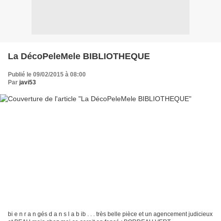
La DécoPeleMele BIBLIOTHEQUE
Publié le 09/02/2015 à 08:00
Par
javi53
bi e n r a n gés d a n s l a b ib . . . très belle pièce et un agencement judicieux