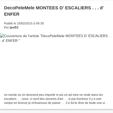
DecoPeleMele MONTEES D' ESCALIERS . . . d'
ENFER
Publié le 10/02/2015 à 09:30
Par
javi53
on monte ou on descend peu importe m ais on ad mire on reste dans les
escaliers . . . ceux- ci sont des oeuvres d'art . . . si par bonheur il y a une
rampe en bronze je m'évanouis de plaisir . . . Ce fut le rêve de toute une vie
j'ai tout eu ( hrm hrm...