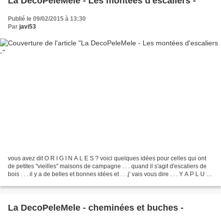
La DecoPeleMele - Les montées d'escaliers -
Publié le 09/02/2015 à 13:30
Par
javi53
vous avez dit O R I G I N A L E S ? voici quelques idées pour celles qui ont
de petites "vieilles" maisons de campagne . . . quand il s'agit d'escaliers de
bois . . . il y a de belles et bonnes idées et . . .j' vais vous dire . . . Y A P L U K
A et bien...
La DecoPeleMele - cheminées et buches -