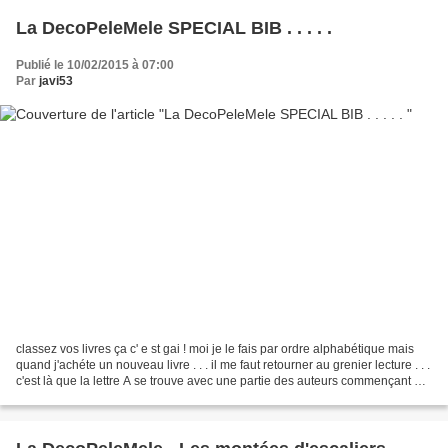
La DecoPeleMele SPECIAL BIB . . . . .
Publié le 10/02/2015 à 07:00
Par
javi53
classez vos livres ça c' e st gai ! moi je le fais par ordre alphabétique mais
quand j'achéte un nouveau livre . . . il me faut retourner au grenier lecture . . .
c'est là que la lettre A se trouve avec une partie des auteurs commençant par
la lettre...