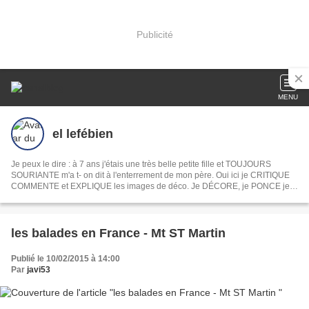
Publicité
MENU
el lefébien
Je peux le dire : à 7 ans j'étais une très belle petite fille et TOUJOURS
SOURIANTE m'a t- on dit à l'enterrement de mon père. Oui ici je CRITIQUE
COMMENTE et EXPLIQUE les images de déco. Je DÉCORE, je PONCE je
PEINS je DÉVOILE ma MAISON mon JARDIN, je COMMENTE les INFOS du
jour les films et les séries . En fait je PAPOTE comme devant un apéro. Ah
oui je CROCHÈTE et toujours la même chose
les balades en France - Mt ST Martin
Publié le 10/02/2015 à 14:00
Par
javi53