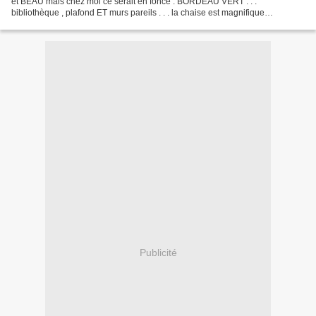
et BEAU mais chez moi ce serait en foncé : BORDEAU VERT . . .
bibliothèque , plafond ET murs pareils . . . la chaise est magnifique
dommage que la table ronde anglaise...
Publicité