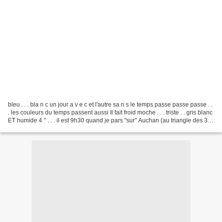
bleu . . . bla n c un jour a v e c et l'autre sa n s le temps passe passe passe . .
. les couleurs du temps passent aussi Il fait froid moche . . . triste . . gris blanc
ET humide 4 ° . . . il est 9h30 quand je pars "sur" Auchan (au triangle des 3
frontières)...