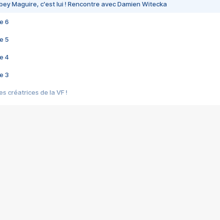
bey Maguire, c'est lui ! Rencontre avec Damien Witecka
e 6
e 5
e 4
e 3
s créatrices de la VF !
e 2
e 1
e Mektoub My Love arrive enfin ! Rencontre avec Shaïn Boumedine et Sal
i : après Toni en famille
elle réalise le bouleversant Dites lui que je l'aime
ais ! Rencontre autour de Vie privée de Rebecca Zlotowski
 de Marguerite, Grave... Rencontre avec Ella Rumpf