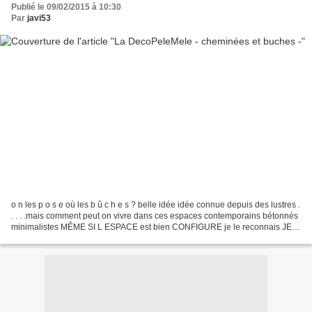
Publié le 09/02/2015 à 10:30
Par
javi53
o n les p o s e où les b û c h e s ? belle idée idée connue depuis des lustres .
. . . .mais comment peut on vivre dans ces espaces contemporains bétonnés
minimalistes MÊME SI L ESPACE est bien CONFIGURE je le reconnais JE
NE PEUX PAS ! je me vois là...