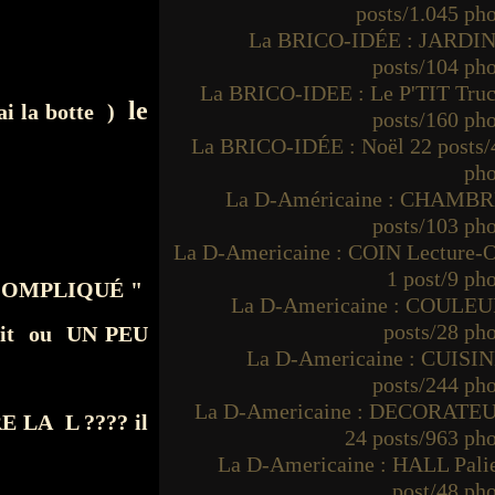
posts/1.045 ph
La BRICO-IDÉE : JARDIN
posts/104 ph
La BRICO-IDEE : Le P'TIT Truc
le
'ai la botte )
posts/160 ph
La BRICO-IDÉE : Noël 22 posts/
pho
La D-Américaine : CHAMBR
posts/103 ph
La D-Americaine : COIN Lecture-O
1 post/9 ph
OT COMPLIQUÉ "
La D-Americaine : COULEU
posts/28 ph
 soit ou UN PEU
La D-Americaine : CUISIN
posts/244 ph
La D-Americaine : DECORATE
RE LA L ???? il
24 posts/963 ph
La D-Americaine : HALL Palie
post/48 ph