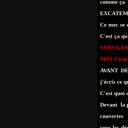
comme ça : 
EXCATEME
Ce mec se
C'est ça q
SANS GA
MOI J'étai
AVANT D
j'écris ce 
C'est quo
Devant la 
couvertes 
vous les dé