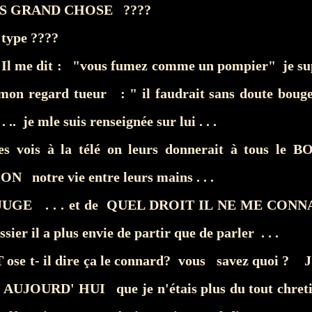
PAS GRAND CHOSE ????
e type ????
.. Il me dit : "vous fumez comme un pompier" je su
mon regard tueur : " il faudrait sans doute bouge
 .. je mle suis renseignée sur lui . . .
es vois à la télé on leurs donnerait à tous le
 notre vie entre leurs mains . . .
UGE . . . et de QUEL DROIT IL NE ME CONNA
ier il a plus envie de partir que de parler . . .
e t- il dire ça le connard? vous savez quoi ? 
AUJOURD' HUI que je n'étais plus du tout chretie