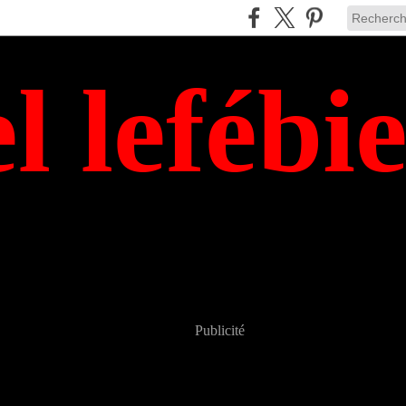
el lefébi
Publicité