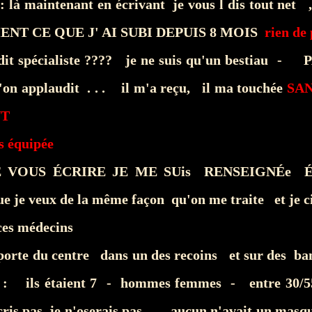
là maintenant en écrivant je vous l dis tout net ,
NT CE QUE J' AI SUBI DEPUIS 8 MOIS
rien de 
 dit spécialiste ???? je ne suis qu'un bestiau
u'on applaudit . . . il m'a reçu, il ma touchée
SA
NT
s équipée
E VOUS ÉCRIRE JE ME SUis RENSEIGNÉe
que je veux de la même façon qu'on me traite et je c
i ces médecins
porte du centre dans un des recoins et sur des ban
: ils étaient 7 - hommes femmes - entre 30/55 
cris pas je n'oserais pas . . . aucun n'avait un mas