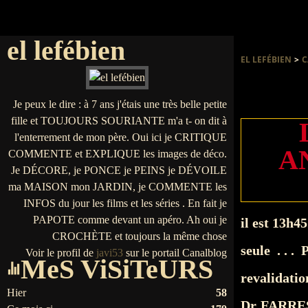
el lefébien
EL LEFÉBIEN
>
C
Je peux le dire : à 7 ans j'étais une très belle petite
fille et TOUJOURS SOURIANTE m'a t- on dit à
l'enterrement de mon père. Oui ici je CRITIQUE
A
COMMENTE et EXPLIQUE les images de déco.
Je DÉCORE, je PONCE je PEINS je DÉVOILE
ma MAISON mon JARDIN, je COMMENTE les
INFOS du jour les films et les séries . En fait je
PAPOTE comme devant un apéro. Ah oui je
il est 13h4
CROCHÈTE et toujours la même chose
seule . . 
Voir le profil de
javi53
sur le portail Canalblog
MeS ViSiTeURS
revalidatio
Hier
58
Dr FARRES