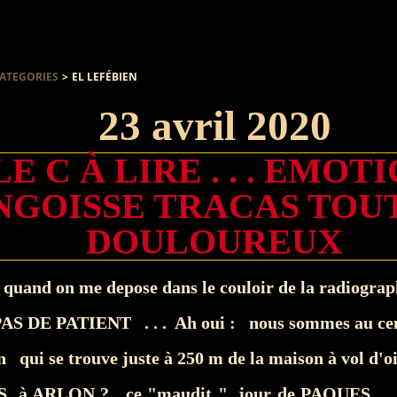
ATEGORIES
>
EL LEFÉBIEN
23 avril 2020
LE C À LIRE . . . EMOT
NGOISSE TRACAS TOU
DOULOUREUX
5 quand on me depose dans le couloir de la radiogra
. PAS DE PATIENT . . . Ah oui : nous sommes au ce
n qui se trouve juste à 250 m de la maison à vol d'o
 à ARLON ? ce "maudit " jour de PAQUES , 