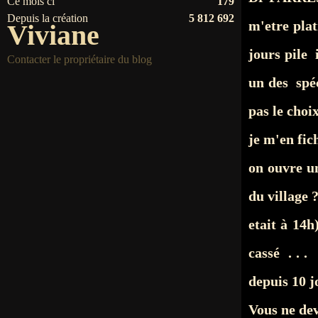
Ce mois ci
179
Depuis la création
5 812 692
m'etre pla
Viviane
jours pile
Contacter le propriétaire du blog
un des spé
pas le choix 
je m'en fi
on ouvre u
du village 
etait à 14
cassé . . 
depuis 10 j
Vous ne devr