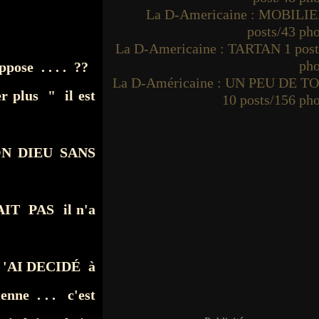
La D-Americaine : MOBILIE
posts/43 ph
La D-Americaine : TARTAN 1 post
pho
ppose . . . . ??
La D-Américaine : UN PEU DE T
r plus " il est
10 posts/156 ph
 BON DIEU SANS
IT PAS il n'a
J 'AI DECIDÉ à
nne . . . c'est