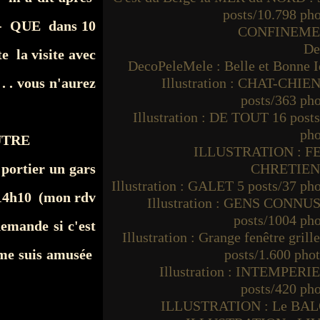
posts/10.798 ph
t - QUE dans 10
CONFINEM
De
 la visite avec
DecoPeleMele : Belle et Bonne I
 . vous n'aurez
Illustration : CHAT-CHIEN
posts/363 ph
Illustration : DE TOUT 16 post
pho
AUTRE
ILLUSTRATION : F
portier un gars
CHRETIE
Illustration : GALET 5 posts/37 ph
t 14h10 (mon rdv
Illustration : GENS CONNUS
posts/1004 ph
emande si c'est
Illustration : Grange fenêtre grille
me suis amusée
posts/1.600 pho
Illustration : INTEMPERIE
posts/420 ph
ILLUSTRATION : Le BA