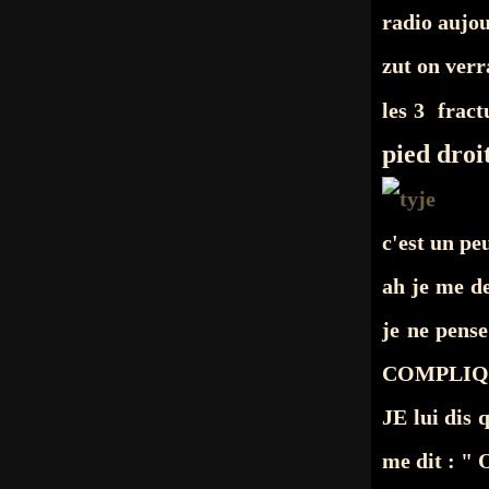
radio aujou
zut on verr
les 3 fract
pied droi
c'est un pe
ah je me 
je ne pens
COMPLIQU
JE lui dis
me dit : " 