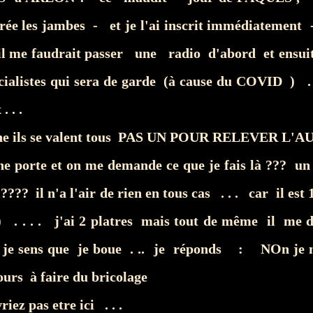
trée les jambes - et je l'ai inscrit immédiatemen
 il me faudrait passer une radio d'abord et ensuite
cialistes qui sera de garde (à cause du COVID ) . .
. . .
che ils se valent tous PAS UN POUR RELEVER L'
ne porte et on me demande ce que je fais là ??? un 
????? il n'a l'air de rien en tous cas . . . car il es
h) . . . . j'ai 2 platres mais tout de même il me d
. je sens que je boue . .. je réponds : NOn je 
ours à faire du bricolage
iez pas etre ici . . .