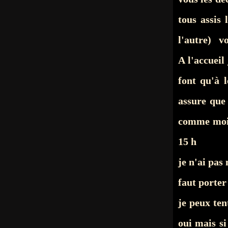
tous assis
l'autre) vo
A l'accueil
font qu'à 
assure que
comme moi 
15 h
je n'ai pas
faut porter 
je peux te
oui mais si