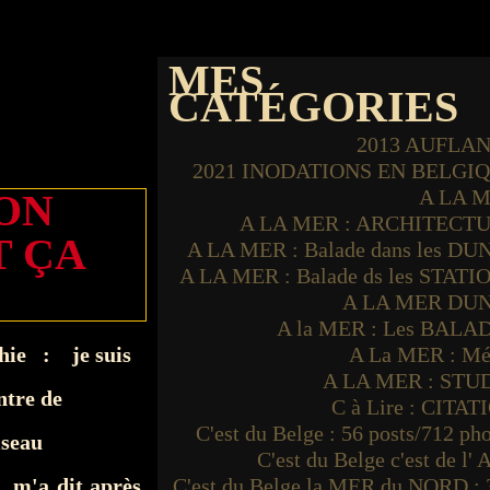
MES
CATÉGORIES
2013 AUFLA
2021 INODATIONS EN BELGI
A LA 
ION
A LA MER : ARCHITECT
T ÇA
A LA MER : Balade dans les DU
A LA MER : Balade ds les STATI
A LA MER DU
A la MER : Les BALA
phie : je suis
A La MER : Mé
A LA MER : STU
ntre de
C à Lire : CITAT
C'est du Belge : 56 posts/712 ph
iseau
C'est du Belge c'est de l'
m'a dit après
C'est du Belge la MER du NORD : 