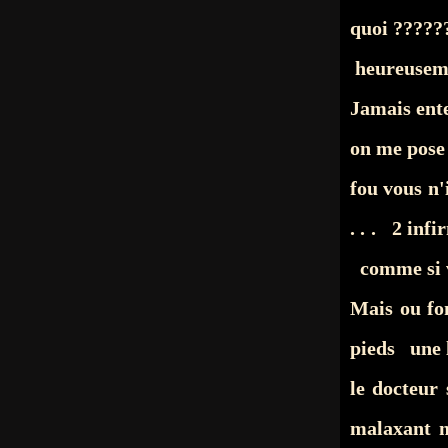
quoi ?????
heureusem
Jamais ente
on me pose 
fou vous n'
. . . 2 in
comme si vo
Mais ou fo
pieds une le
le docteur 
malaxant m