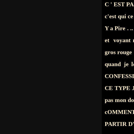
C ' EST 
c'est qui c
Y a Pire . 
et voyant 
gros rouge .
quand je l
CONFESSION
CE TYPE J
pas mon doss
cOMMENT os
PARTIR D' 