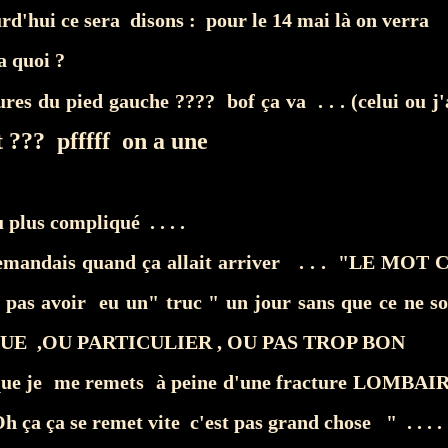
rd'hui ce sera disons : pour le 14 mai là on verra
a quoi ?
ures du pied gauche ???? bof ça va . . . (celui ou j
t ??? pfffff on a une
u plus compliqué . . . .
demandais quand ça allait arriver . . . "LE M
e pas avoir eu un" truc " un jour sans que ce ne
E ,OU PARTICULIER , OU PAS TROP BON
 que je me remets à peine d'une fracture LOMBAI
Oh ça ça se remet vite c'est pas grand chose " . . . .