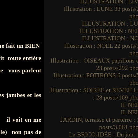
ILLUSTRATION : LI
Illustration : LUNE 33 posts
pho
ILLUSTRATION : L
ILLUSTRATION : NE
ILLUSTRATION : N
 me fait un BIEN
Illustration : NOEL 22 posts
pho
it toute entière
Illustration : OISEAUX papillons
23 posts/292 ph
re vous parlent
Illustration : POTIRONS 6 posts
pho
Illustration : SOIREE et REVEIL
s jambes et les
: 28 posts/169 ph
IL NE
IL NE
 . il voit en me
JARDIN, terrasse et parterre :
posts/3.061 ph
ble) non pas de
La BRICO-IDÉE : Du jour 