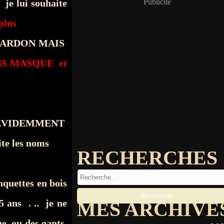
 je lui souhaite
Publicité
plus
 - PARDON MAIS
NS MASQUE et
 ÉVIDEMMENT
ite les noms
RECHERCHES
quettes en bois
ans . .. je ne
MES ARCHIVE
que ou des gants