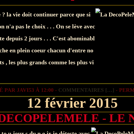
 ? la vie doit continuer parce que si
 n'a pas le choix . . . On se lève avec
te depuis 2 jours . . . C'est abominabl
touche en plein coeur chacun d'entre no
its , les plus grands comme les plus vi
 PAR JAVI53 À 12:00 -
COMMENTAIRES [
…
]
- PERM
12 février 2015
DECOPELEMELE - LE N
t to u jour s du n o ir je déteste avec