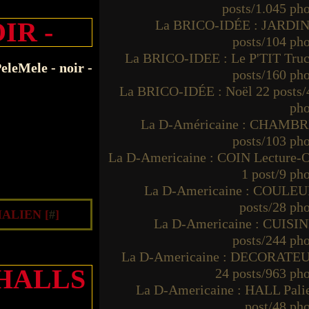
posts/1.045 ph
IR -
La BRICO-IDÉE : JARDIN
posts/104 ph
La BRICO-IDEE : Le P'TIT Truc
posts/160 ph
La BRICO-IDÉE : Noël 22 posts/
pho
La D-Américaine : CHAMBR
posts/103 ph
La D-Americaine : COIN Lecture-O
1 post/9 ph
La D-Americaine : COULEU
posts/28 ph
ALIEN [
#
]
La D-Americaine : CUISIN
posts/244 ph
La D-Americaine : DECORATE
 HALLS
24 posts/963 ph
La D-Americaine : HALL Palie
post/48 ph