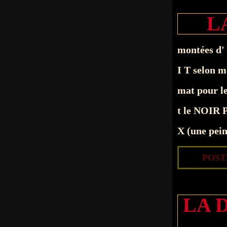
L
montées d' 
I T selon m
mat pour le 
t le NOIR 
X (une pein
POSTÉ
LA 