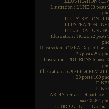
ILLUSTRATION : LI
Illustration : LUNE 33 posts
pho
ILLUSTRATION : L
ILLUSTRATION : NE
ILLUSTRATION : N
Illustration : NOEL 22 posts
pho
Illustration : OISEAUX papillons
23 posts/292 ph
Illustration : POTIRONS 6 posts
pho
Illustration : SOIREE et REVEIL
: 28 posts/169 ph
IL NE
IL NE
JARDIN, terrasse et parterre :
posts/3.061 ph
La BRICO-IDÉE : Du jour 