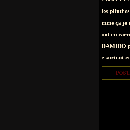
les plinthe
mme ça je n
ont en carr
DAMIDO pas
e surtout en
POSTÉ