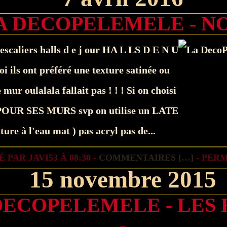
A DECOPELEMELE - NO
escaliers halls d e j our HA L LS D E N U
oi ils ont préféré une texture satinée ou
mur oulalala fallait pas ! ! ! Si on choisi
POUR SES MURS svp on utilise un LATE
ture à l'eau mat ) pas acryl pas de...
 PAR JAVI53 À 08:30 -
COMMENTAIRES [
…
]
- PERM
15 novembre 2015
DECOPELEMELE - LES
-