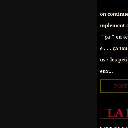
on continue
mplement on
" ça " en tê
e . . . ça 
us : les pet
eux...
POSTÉ
LA 
e nco r e e 