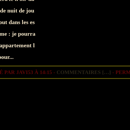
 de nuit de jou
out dans les es
ime : je pourra
 appartement l
our...
 PAR JAVI53 À 14:15 -
COMMENTAIRES [
…
]
- PERM