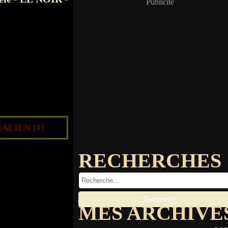
Publicité
ALIEN [
#
]
RECHERCHES
MES ARCHIVE