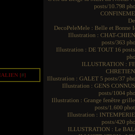
posts/10.798 ph
CONFINEM
De
DecoPeleMele : Belle et Bonne I
Illustration : CHAT-CHIEN
posts/363 ph
Illustration : DE TOUT 16 post
pho
ILLUSTRATION : F
CHRETIE
ALIEN [
#
]
Illustration : GALET 5 posts/37 ph
Illustration : GENS CONNUS
posts/1004 ph
Illustration : Grange fenêtre grille
posts/1.600 pho
Illustration : INTEMPERIE
posts/420 ph
ILLUSTRATION : Le BA