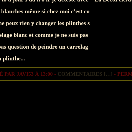
s blanches même si chez moi c'est co
e peux rien y changer les plinthes s
elage blanc et comme je ne suis pas
 question de peindre un carrelag
 plinthe...
 PAR JAVI53 À 13:00 -
COMMENTAIRES [
…
]
- PERM