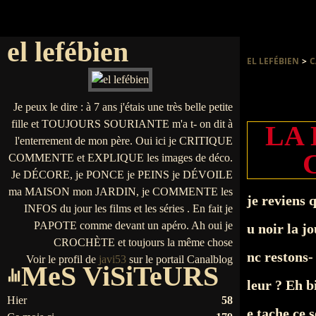
el lefébien
EL LEFÉBIEN
>
C
Je peux le dire : à 7 ans j'étais une très belle petite
fille et TOUJOURS SOURIANTE m'a t- on dit à
LA 
l'enterrement de mon père. Oui ici je CRITIQUE
COMMENTE et EXPLIQUE les images de déco.
Je DÉCORE, je PONCE je PEINS je DÉVOILE
ma MAISON mon JARDIN, je COMMENTE les
je reviens
INFOS du jour les films et les séries . En fait je
PAPOTE comme devant un apéro. Ah oui je
u noir la jo
CROCHÈTE et toujours la même chose
nc restons-
Voir le profil de
javi53
sur le portail Canalblog
MeS ViSiTeURS
leur ? Eh bi
Hier
58
e tache ce s