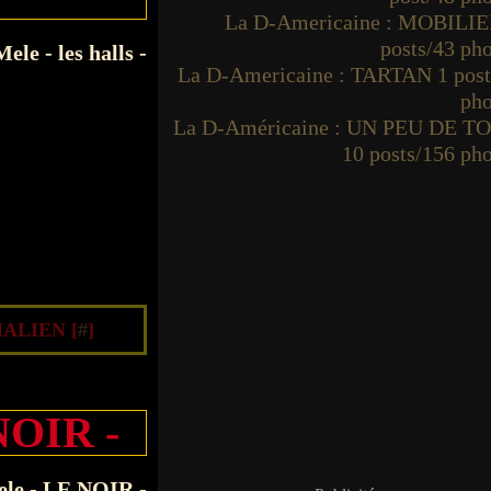
La D-Americaine : MOBILIE
posts/43 ph
La D-Americaine : TARTAN 1 post
pho
La D-Américaine : UN PEU DE T
10 posts/156 ph
ALIEN [
#
]
OIR -