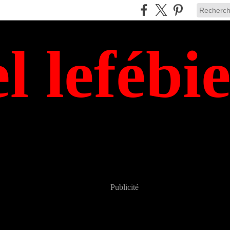
el lefébi
Publicité