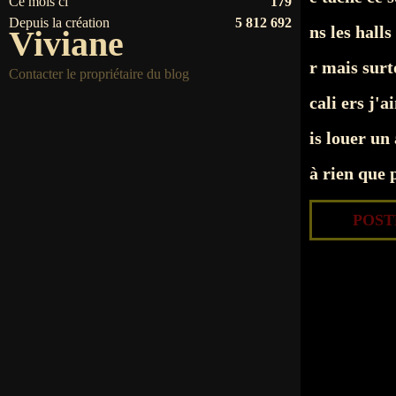
Ce mois ci
179
Depuis la création
5 812 692
ns les halls
Viviane
r mais surt
Contacter le propriétaire du blog
cali ers j'a
is louer un
à rien que p
POSTÉ