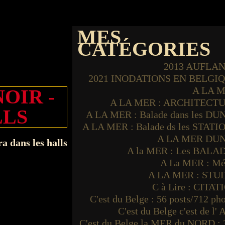
MES
CATÉGORIES
2013 AUFLA
2021 INODATIONS EN BELGI
A LA 
OIR -
A LA MER : ARCHITECT
LLS
A LA MER : Balade dans les DU
A LA MER : Balade ds les STATI
A LA MER DU
A la MER : Les BALA
A La MER : Mé
A LA MER : STU
C à Lire : CITAT
C'est du Belge : 56 posts/712 ph
C'est du Belge c'est de l'
C'est du Belge la MER du NORD : 