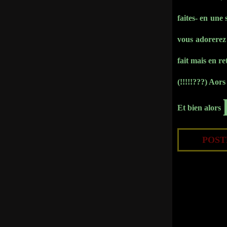
faites- en une
vous adorerez e
fait mais en re
(!!!!!???) Aors
Et bien alors
POSTÉ