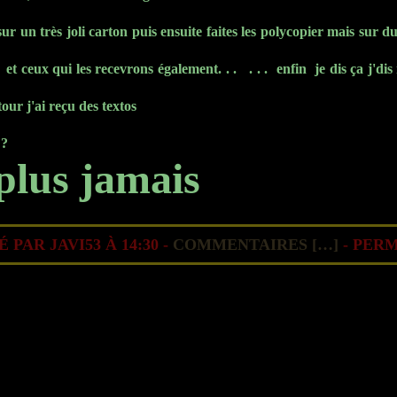
 sur un très joli carton puis ensuite faites les polycopier mais sur
t ceux qui les recevrons également. . . . . . enfin je dis ça j'dis r
tour j'ai reçu des textos
 ?
plus jamais
 PAR JAVI53 À 14:30 -
COMMENTAIRES [
…
]
- PERM