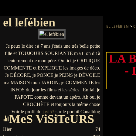
el lefébien
EL LEFÉBIEN
>
C
Je peux le dire : à 7 ans j'étais une très belle petite
fille et TOUJOURS SOURIANTE m'a t- on dit à
LA B
l'enterrement de mon père. Oui ici je CRITIQUE
-
COMMENTE et EXPLIQUE les images de déco.
Je DÉCORE, je PONCE je PEINS je DÉVOILE
ma MAISON mon JARDIN, je COMMENTE les
INFOS du jour les films et les séries . En fait je
PAPOTE comme devant un apéro. Ah oui je
CROCHÈTE et toujours la même chose
Voir le profil de
javi53
sur le portail Canalblog
MeS ViSiTeURS
Hier
74