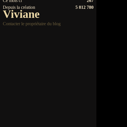
Ce mois ci
267
Depuis la création
5 812 780
Viviane
Contacter le propriétaire du blog