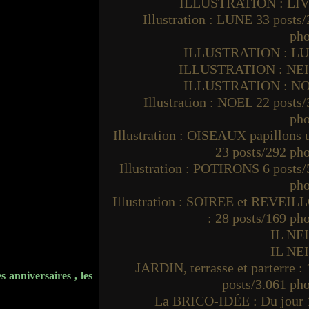
ILLUSTRATION : LI
Illustration : LUNE 33 posts
pho
ILLUSTRATION : L
ILLUSTRATION : NE
ILLUSTRATION : N
Illustration : NOEL 22 posts
pho
Illustration : OISEAUX papillons
23 posts/292 ph
Illustration : POTIRONS 6 posts
pho
Illustration : SOIREE et REVEIL
: 28 posts/169 ph
IL NE
IL NE
JARDIN, terrasse et parterre :
s anniversaires , les
posts/3.061 ph
La BRICO-IDÉE : Du jour 