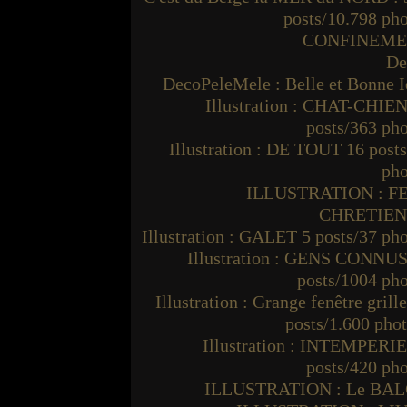
posts/10.798 ph
CONFINEM
De
DecoPeleMele : Belle et Bonne I
Illustration : CHAT-CHIEN
posts/363 ph
Illustration : DE TOUT 16 post
pho
ILLUSTRATION : F
CHRETIE
Illustration : GALET 5 posts/37 ph
Illustration : GENS CONNUS
posts/1004 ph
Illustration : Grange fenêtre grille
posts/1.600 pho
Illustration : INTEMPERIE
posts/420 ph
ILLUSTRATION : Le BA