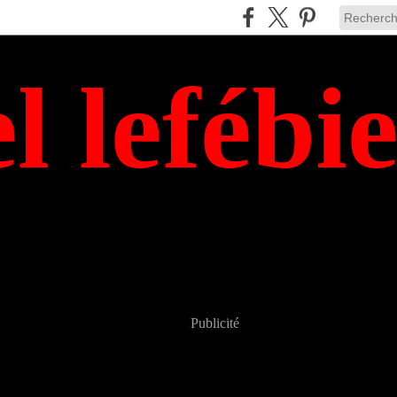
el lefébi
Publicité