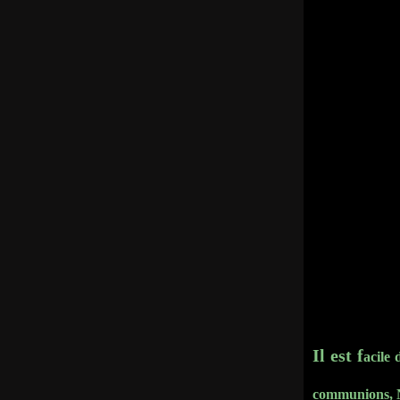
Il est f
acile 
communions, N