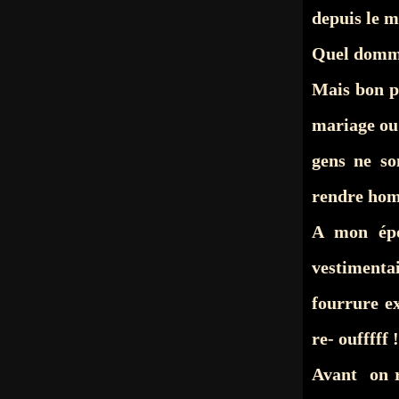
depuis le m
Quel dom
Mais bon p
mariage ou
gens ne so
rendre ho
A mon épo
vestimenta
fourrure ex
re- oufffff !
Avant on r