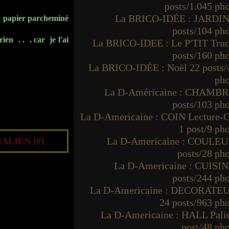
posts/1.045 ph
La BRICO-IDÉE : JARDIN
 du papier parcheminé
posts/104 ph
ien . . . car je l'ai
La BRICO-IDEE : Le P'TIT Truc
posts/160 ph
La BRICO-IDÉE : Noël 22 posts/
pho
La D-Américaine : CHAMBR
posts/103 ph
La D-Americaine : COIN Lecture-O
1 post/9 ph
La D-Americaine : COULEU
ALIEN [
#
]
posts/28 ph
La D-Americaine : CUISIN
posts/244 ph
La D-Americaine : DECORATE
24 posts/963 ph
La D-Americaine : HALL Palie
post/48 ph