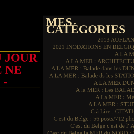
MES
CATÉGORIES
2013 AUFLA
2021 INODATIONS EN BELGI
A LA 
U JOUR
A LA MER : ARCHITECT
E NE
A LA MER : Balade dans les DU
A LA MER : Balade ds les STATI
 -
A LA MER DU
A la MER : Les BALA
A La MER : Mé
A LA MER : STU
C à Lire : CITAT
C'est du Belge : 56 posts/712 ph
C'est du Belge c'est de l'
C'est du Belge la MER du NORD : 