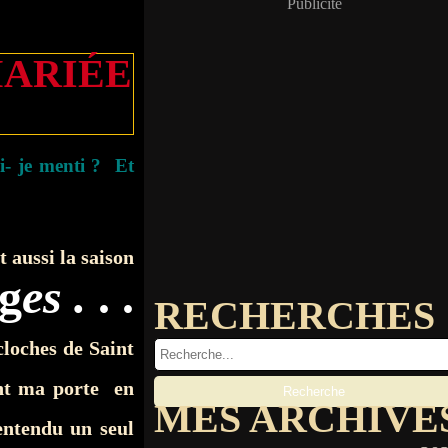
Publicité
MARIÉE
i- je menti ? Et
 aussi la saison
g
es .
. .
RECHERCHES
cloches de Saint
nt ma porte en
MES ARCHIVE
entendu un seul