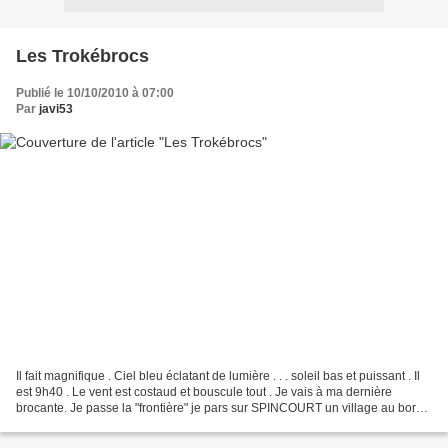
Les Trokébrocs
Publié le 10/10/2010 à 07:00
Par
javi53
Il fait magnifique . Ciel bleu éclatant de lumière . . . soleil bas et puissant . Il
est 9h40 . Le vent est costaud et bouscule tout . Je vais à ma dernière
brocante. Je passe la "frontière" je pars sur SPINCOURT un village au bord
de la nationale qui...