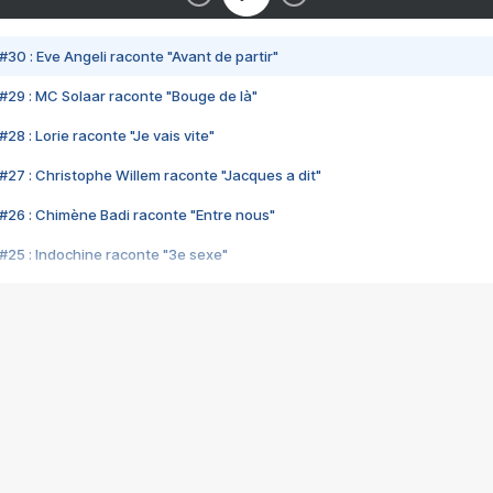
#30 : Eve Angeli raconte "Avant de partir"
#29 : MC Solaar raconte "Bouge de là"
28 : Lorie raconte "Je vais vite"
#27 : Christophe Willem raconte "Jacques a dit"
#26 : Chimène Badi raconte "Entre nous"
#25 : Indochine raconte "3e sexe"
#24 : Zaho raconte "C'est chelou"
#23 : Patrick Bruel raconte "Au café des délices"
#22 : Kyo raconte "Le chemin"
#21 : Nolwenn Leroy raconte "Cassé"
#20 : Patrick Hernandez raconte "Born to be alive"
#19 : Lorie raconte "Près de moi"