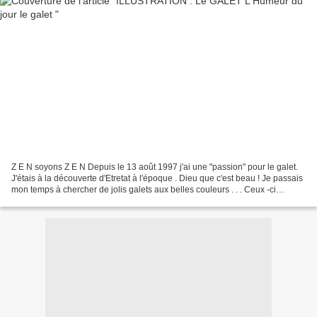
Z E N soyons Z E N Depuis le 13 août 1997 j'ai une "passion" pour le galet.
J'étais à la découverte d'Etretat à l'époque . Dieu que c'est beau ! Je passais
mon temps à chercher de jolis galets aux belles couleurs . . . Ceux -ci
viennent d'une des petites...