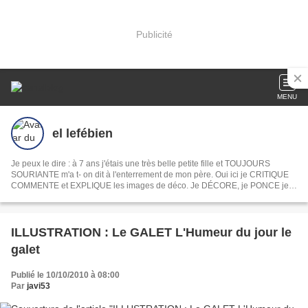
Publicité
MENU
el lefébien
Je peux le dire : à 7 ans j'étais une très belle petite fille et TOUJOURS
SOURIANTE m'a t- on dit à l'enterrement de mon père. Oui ici je CRITIQUE
COMMENTE et EXPLIQUE les images de déco. Je DÉCORE, je PONCE je
PEINS je DÉVOILE ma MAISON mon JARDIN, je COMMENTE les INFOS du
jour les films et les séries . En fait je PAPOTE comme devant un apéro. Ah
oui je CROCHÈTE et toujours la même chose
ILLUSTRATION : Le GALET L'Humeur du jour le
galet
Publié le 10/10/2010 à 08:00
Par
javi53