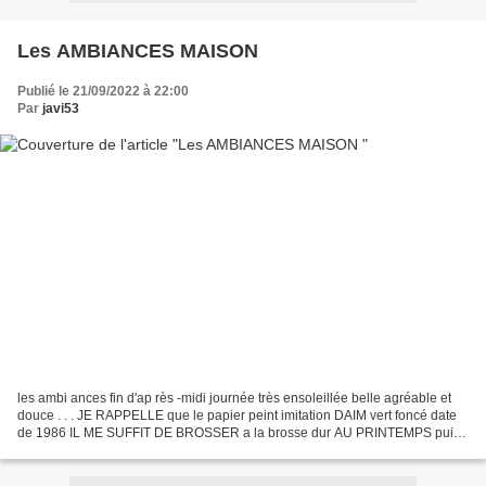
Les AMBIANCES MAISON
Publié le 21/09/2022 à 22:00
Par
javi53
les ambi ances fin d'ap rès -midi journée très ensoleillée belle agréable et
douce . . . JE RAPPELLE que le papier peint imitation DAIM vert foncé date
de 1986 IL ME SUFFIT DE BROSSER a la brosse dur AU PRINTEMPS puis
ASPIRER je pensais tapisser la pièce...