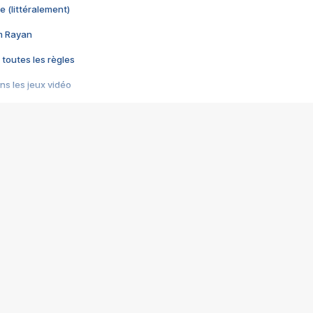
e (littéralement)
im Rayan
 toutes les règles
s les jeux vidéo
us choquant de Rockstar ? - Le scandale BULLY
e plus moche de Steam
du RÊVE tourne au CAUCHEMAR
pendant 8 heures
it… à tort
umiliés par un jeu vidéo
ire - Final Fantasy 8
ti un empire - Age of Empires
story DOFUS