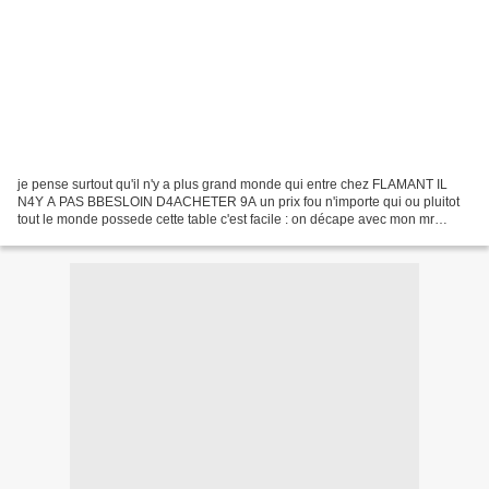
je pense surtout qu'il n'y a plus grand monde qui entre chez FLAMANT IL
N4Y A PAS BBESLOIN D4ACHETER 9A un prix fou n'importe qui ou pluitot
tout le monde possede cette table c'est facile : on décape avec mon mr
propre javel et on peint en super mat noir...