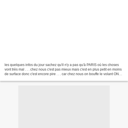
les quelques infos du jour sachez qu'il n'y a pas qu'à PARIS où les choses
vont très mal . . . chez nous c'est pas mieux mais c'est en plus petit en moins
de surface donc c'est encore pire . . . car chez nous on bouffe le volant ON
Préfère PUNIR LES POLICIERS...