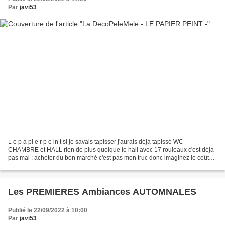
Par
javi53
L e p a pi e r p e in t si je savais tapisser j'aurais déjà tapissé WC-
CHAMBRE et HALL rien de plus quoique le hall avec 17 rouleaux c'est déjà
pas mal : acheter du bon marché c'est pas mon truc donc imaginez le coût
c'est d'un chic fou mais pas chez...
Les PREMIERES Ambiances AUTOMNALES
Publié le 22/09/2022 à 10:00
Par
javi53