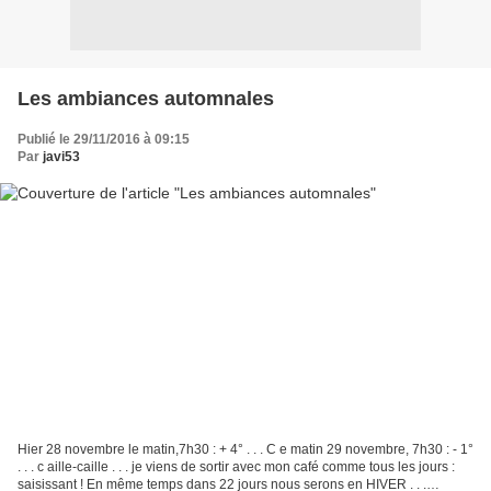
Les ambiances automnales
Publié le 29/11/2016 à 09:15
Par
javi53
Hier 28 novembre le matin,7h30 : + 4° . . . C e matin 29 novembre, 7h30 : - 1°
. . . c aille-caille . . . je viens de sortir avec mon café comme tous les jours :
saisissant ! En même temps dans 22 jours nous serons en HIVER . . .