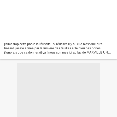
j'aime trop cette photo la réussite , si réussite il y a , elle n'est due qu'au
hasard j'ai été attirée par la lumière des feuilles et le bleu des portes
j'ignorais que ça donnerait ça ! nous sommes ici au lac de MARVILLE UN
ENDROIT SUPER JOLI CALME ET...