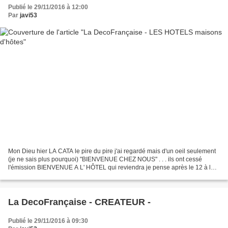
Publié le 29/11/2016 à 12:00
Par
javi53
Mon Dieu hier LA CATA le pire du pire j'ai regardé mais d'un oeil seulement
(je ne sais plus pourquoi) "BIENVENUE CHEZ NOUS" . . . ils ont cessé
l'émission BIENVENUE A L' HÔTEL qui reviendra je pense après le 12 à la
place de ""chez nous " ! : je vous...
La DecoFrançaise - CREATEUR -
Publié le 29/11/2016 à 09:30