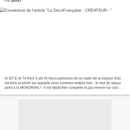
Par
javi53
Vi SiT E iN Té ReS S aN Te Nous parlerons de ce matin de la maison d'où
est tirée la photo sur laquelle nous sommes restées hier - le mur du séjour
peint à la MONDRIAN ! - il me fallait être complète et pas revenir sur ceci
dans 2 mois et se dire : tiens...