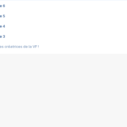
e 6
e 5
e 4
e 3
s créatrices de la VF !
e 2
e 1
e Mektoub My Love arrive enfin ! Rencontre avec Shaïn Boumedine et Sal
i : après Toni en famille
elle réalise le bouleversant Dites lui que je l'aime
ais ! Rencontre autour de Vie privée de Rebecca Zlotowski
 de Marguerite, Grave... Rencontre avec Ella Rumpf