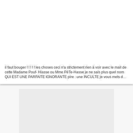
il faut bouger ! ! ! ! ! les choses ceci n'a strictement rien à voir avec le mail de
cette Madame Pouf- Hiasse ou Mme PèTe-Hasse je ne sais plus quel nom
QUI EST UNE PARFAITE IGNORANTE pire : une INCULTE je vous mets des
photos de chez moi parce que vous...