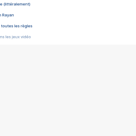
e (littéralement)
im Rayan
 toutes les règles
s les jeux vidéo
us choquant de Rockstar ? - Le scandale BULLY
e plus moche de Steam
du RÊVE tourne au CAUCHEMAR
pendant 8 heures
it… à tort
umiliés par un jeu vidéo
ire - Final Fantasy 8
ti un empire - Age of Empires
story DOFUS