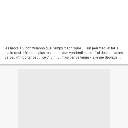
les brocs à Virton wuahhh quel temps magnifique . . . un peu frisquet tôt le
matin c'est drôlement plus respirable que vendredi matin . J'ai des brocantes
de peu d'importance . . . ce 7 juin . . . mais par ce temps- là je me déplace
quand même . . . qu'est...