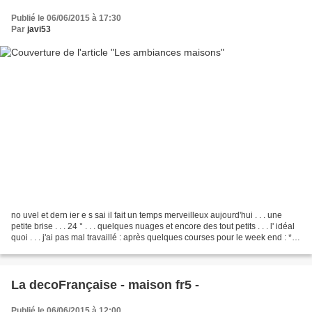
Publié le 06/06/2015 à 17:30
Par
javi53
no uvel et dern ier e s sai il fait un temps merveilleux aujourd'hui . . . une
petite brise . . . 24 ° . . . quelques nuages et encore des tout petits . . . l' idéal
quoi . . . j'ai pas mal travaillé : après quelques courses pour le week end : *
ponçage...
La decoFrançaise - maison fr5 -
Publié le 06/06/2015 à 12:00