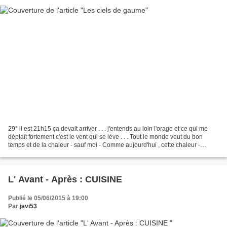
29° il est 21h15 ça devait arriver . . . j'entends au loin l'orage et ce qui me
déplaît fortement c'est le vent qui se lève . . . Tout le monde veut du bon
temps et de la chaleur - sauf moi - Comme aujourd'hui , cette chaleur -
comment peut on aimer -...
L' Avant - Après : CUISINE
Publié le 05/06/2015 à 19:00
Par
javi53