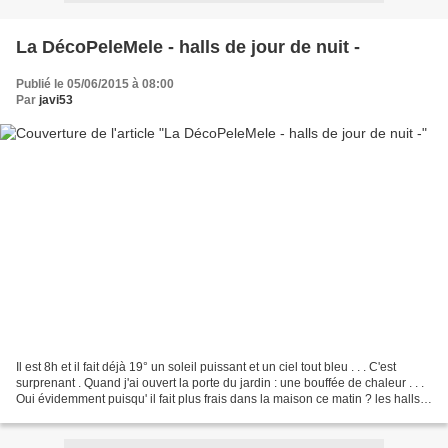
La DécoPeleMele - halls de jour de nuit -
Publié le 05/06/2015 à 08:00
Par
javi53
Il est 8h et il fait déjà 19° un soleil puissant et un ciel tout bleu . . . C'est
surprenant . Quand j'ai ouvert la porte du jardin : une bouffée de chaleur . . .
Oui évidemment puisqu' il fait plus frais dans la maison ce matin ? les halls
et leur montée...