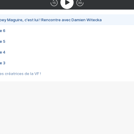
bey Maguire, c'est lui ! Rencontre avec Damien Witecka
e 6
e 5
e 4
e 3
s créatrices de la VF !
e 2
e 1
e Mektoub My Love arrive enfin ! Rencontre avec Shaïn Boumedine et Sal
i : après Toni en famille
elle réalise le bouleversant Dites lui que je l'aime