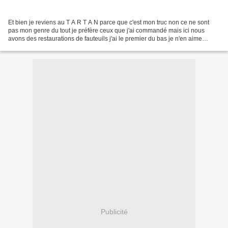
Et bien je reviens au T A R T A N parce que c'est mon truc non ce ne sont
pas mon genre du tout je préfère ceux que j'ai commandé mais ici nous
avons des restaurations de fauteuils j'ai le premier du bas je n'en aime
aucun oui celui là j'aime évidemment...
Publicité