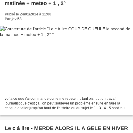
matinée + meteo + 1 , 2°
Publié le 24/01/2014 à 11:00
Par
javi53
voilà ce que j'ai commandé oui je me répète . . . tant pis ! . . . un travail
journalistique c'est ça : on peut soulever un problème ensuite en faire la
critique et aller jusqu'au bout de l'histoire ou du sujet le 1 - 3 - 4 - 5 sont tout
à fait corrects...
Le c à lire - MERDE ALORS IL A GELE EN HIVER