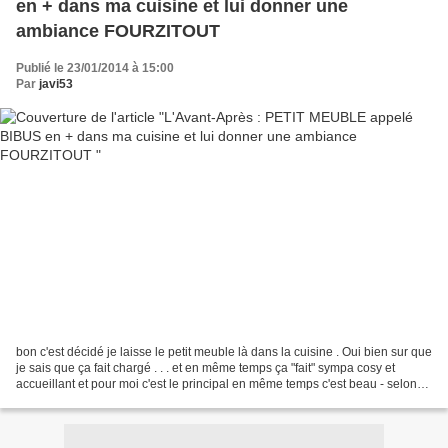
en + dans ma cuisine et lui donner une
ambiance FOURZITOUT
Publié le 23/01/2014 à 15:00
Par
javi53
bon c'est décidé je laisse le petit meuble là dans la cuisine . Oui bien sur que
je sais que ça fait chargé . . . et en même temps ça "fait" sympa cosy et
accueillant et pour moi c'est le principal en même temps c'est beau - selon
moi -je peux changer...