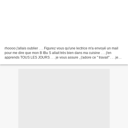
rhoooo j'allais oublier . . . Figurez vous qu'une lectrice m'a envoyé un mail
pour me dire que mon B IBu S allait très bien dans ma cuisine . . . j'en
apprends TOUS LES JOURS . . . je vous assure , j'adore ce " travail" . . . je
cherchais un gibus un...