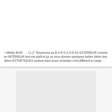
+ Météo 8h30 . . . 11,2° Revenons au B A R D A G E En EXTÉRIEUR comme
en INTÉRIEUR tout me plaît et ça va vous donner quelques belles idées des
idées ESTHÉTIQUES surtout mais aussi isolantes c'est différent ici large
espace ce n'est pas le m^me role que...