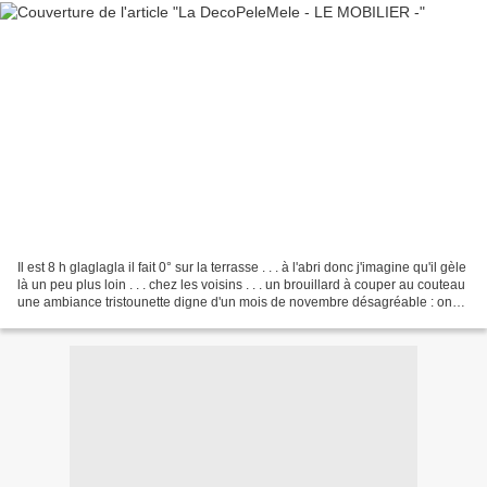
Il est 8 h glaglagla il fait 0° sur la terrasse . . . à l'abri donc j'imagine qu'il gèle
là un peu plus loin . . . chez les voisins . . . un brouillard à couper au couteau
une ambiance tristounette digne d'un mois de novembre désagréable : on
ne va pas...