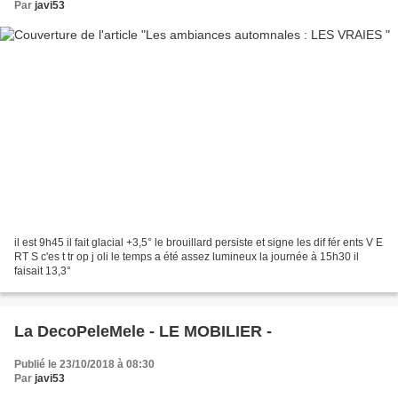
Par
javi53
il est 9h45 il fait glacial +3,5° le brouillard persiste et signe les dif fér ents V E
RT S c'es t tr op j oli le temps a été assez lumineux la journée à 15h30 il
faisait 13,3°
La DecoPeleMele - LE MOBILIER -
Publié le 23/10/2018 à 08:30
Par
javi53