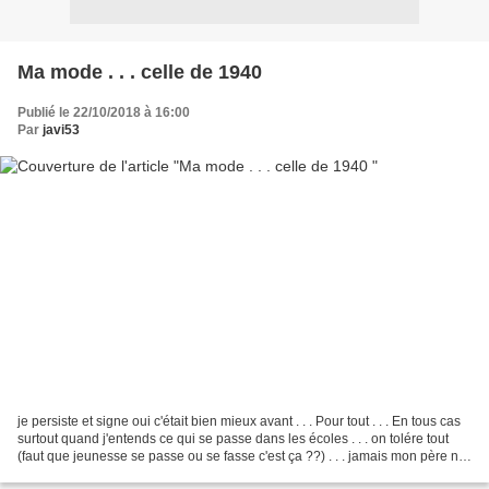
Ma mode . . . celle de 1940
Publié le 22/10/2018 à 16:00
Par
javi53
je persiste et signe oui c'était bien mieux avant . . . Pour tout . . . En tous cas
surtout quand j'entends ce qui se passe dans les écoles . . . on tolére tout
(faut que jeunesse se passe ou se fasse c'est ça ??) . . . jamais mon père ne
se serait laissé...