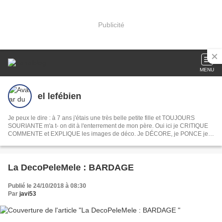
Publicité
MENU
el lefébien
Je peux le dire : à 7 ans j'étais une très belle petite fille et TOUJOURS
SOURIANTE m'a t- on dit à l'enterrement de mon père. Oui ici je CRITIQUE
COMMENTE et EXPLIQUE les images de déco. Je DÉCORE, je PONCE je
PEINS je DÉVOILE ma MAISON mon JARDIN, je COMMENTE les INFOS du
jour les films et les séries . En fait je PAPOTE comme devant un apéro. Ah
oui je CROCHÈTE et toujours la même chose
La DecoPeleMele : BARDAGE
Publié le 24/10/2018 à 08:30
Par
javi53