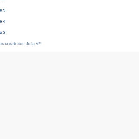
e 5
e 4
e 3
s créatrices de la VF !
e 2
e 1
e Mektoub My Love arrive enfin ! Rencontre avec Shaïn Boumedine et Sal
i : après Toni en famille
elle réalise le bouleversant Dites lui que je l'aime
ais ! Rencontre autour de Vie privée de Rebecca Zlotowski
 de Marguerite, Grave... Rencontre avec Ella Rumpf
 Les Rêveurs, un film intime sur la santé mentale