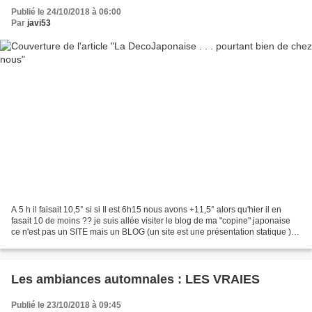
Publié le 24/10/2018 à 06:00
Par
javi53
A 5 h il faisait 10,5° si si Il est 6h15 nous avons +11,5° alors qu'hier il en
fasait 10 de moins ?? je suis allée visiter le blog de ma "copine" japonaise
ce n'est pas un SITE mais un BLOG (un site est une présentation statique ) je
n'avais pas été plus...
Les ambiances automnales : LES VRAIES
Publié le 23/10/2018 à 09:45