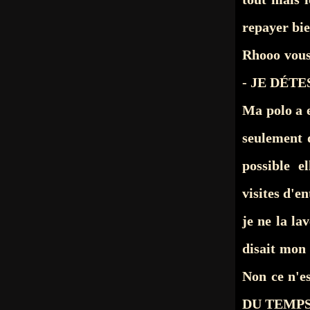
repayer bie
Rhooo vous
- JE DÉTE
Ma polo a 
seulement 
possible e
visites d'e
je ne la la
disait mon
Non ce n'
DU TEMPS à