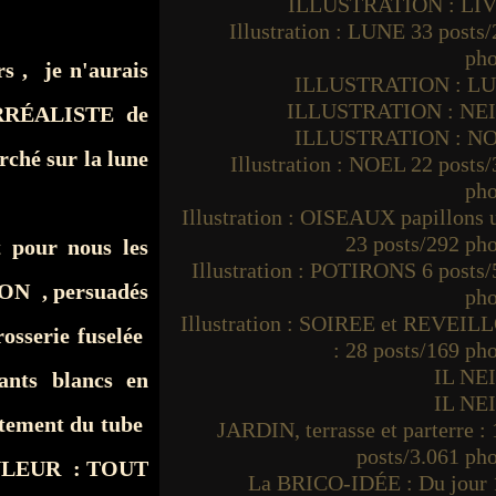
ILLUSTRATION : LI
Illustration : LUNE 33 posts
pho
rs , je n'aurais
ILLUSTRATION : L
ILLUSTRATION : NE
RRÉALISTE de
ILLUSTRATION : N
rché sur la lune
Illustration : NOEL 22 posts
pho
Illustration : OISEAUX papillons
23 posts/292 ph
t pour nous les
Illustration : POTIRONS 6 posts
ON , persuadés
pho
Illustration : SOIREE et REVEIL
osserie fuselée
: 28 posts/169 ph
IL NE
ants blancs en
IL NE
ctement du tube
JARDIN, terrasse et parterre :
posts/3.061 ph
COULEUR : TOUT
La BRICO-IDÉE : Du jour 