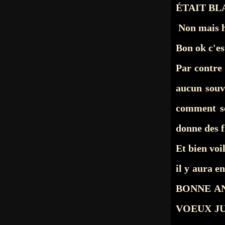
ÉTAIT BL
Non mais h
Bon ok c'es
Par contre 
aucun souve
comment s
donne des 
Et bien voi
il y aura e
BONNE AN
VOEUX JUSQ