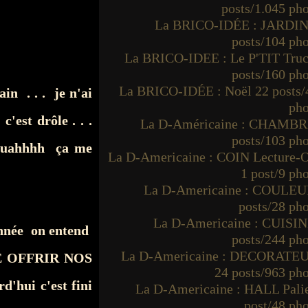
posts/1.045 ph
La BRICO-IDÉE : JARDIN
posts/104 ph
La BRICO-IDEE : Le P'TIT Truc
posts/160 ph
La BRICO-IDÉE : Noël 22 posts/
in . . . je n'ai
pho
'est drôle . . .
La D-Américaine : CHAMBR
posts/103 ph
Wouahhhh ça me
La D-Americaine : COIN Lecture-O
1 post/9 ph
La D-Americaine : COULEU
posts/28 ph
La D-Americaine : CUISIN
 année on entend
posts/244 ph
La D-Americaine : DECORATE
E OFFRIR NOS
24 posts/963 ph
'hui c'est fini
La D-Americaine : HALL Palie
post/48 ph