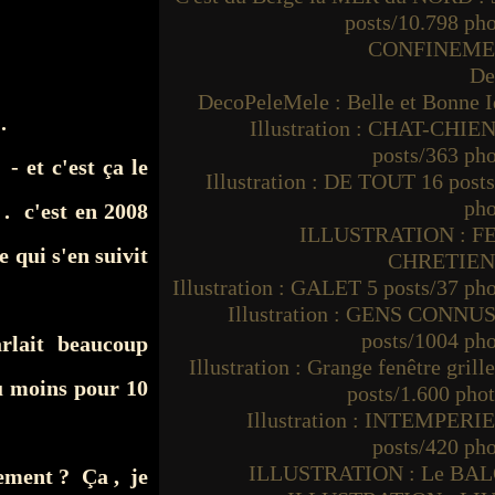
posts/10.798 ph
CONFINEM
De
DecoPeleMele : Belle et Bonne I
.
Illustration : CHAT-CHIEN
posts/363 ph
- et c'est ça le
Illustration : DE TOUT 16 post
pho
 . c'est en 2008
ILLUSTRATION : F
 qui s'en suivit
CHRETIE
Illustration : GALET 5 posts/37 ph
Illustration : GENS CONNUS
posts/1004 ph
arlait beaucoup
Illustration : Grange fenêtre grille
u moins pour 10
posts/1.600 pho
Illustration : INTEMPERIE
posts/420 ph
ILLUSTRATION : Le BA
gement ? Ça , je