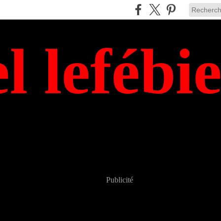
el lefébi
Publicité