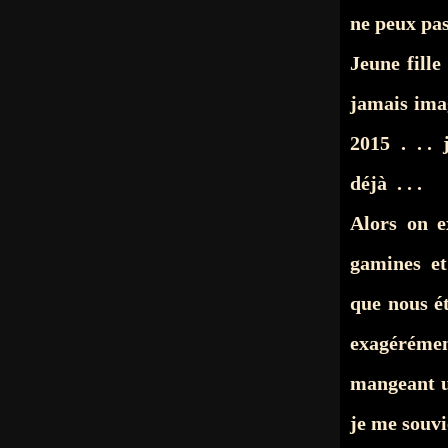
ne peux pas
Jeune fille
jamais imag
2015
. . . 
déjà . . .
Alors on e
gamines e
que nous é
exagéréme
mangeant u
je me souv