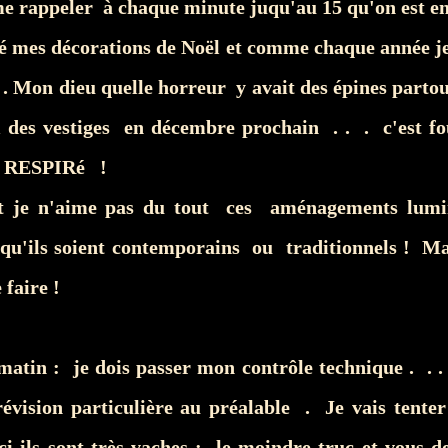
me rappeler à chaque minute juqu'au 15 qu'on est e
té mes décorations de Noël et comme chaque année j
 . Mon dieu quelle horreur y avait des épines partou
i des vestiges en décembre prochain . . . c'est fo
ai RESPIRé !
t je n'aime pas du tout ces aménagements lumin
qu'ils soient contemporains ou traditionnels ! Ma
 faire !
?
matin : je dois passer mon contrôle technique . . .
révision particulière au préalable . Je vais tenter
ci ils sont très vaches : le moindre truc et vous d