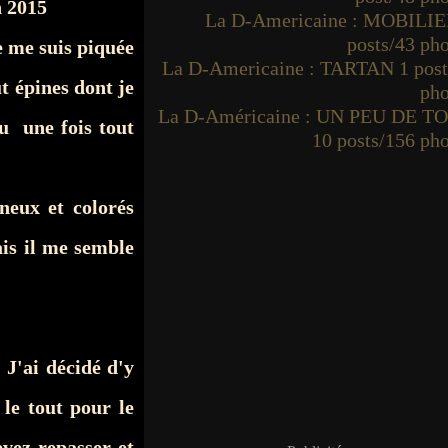
n 2015
La D-Americaine : MOBILIE
posts/43 ph
e me suis piquée
La D-Americaine : TARTAN 1 post
t épines dont je
pho
La D-Américaine : UN PEU DE T
u une fois tout
10 posts/156 ph
eux et colorés
is il me semble
 J'ai décidé d'y
 le tout pour le
evez repasser et