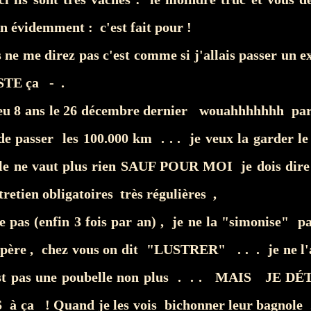
n évidemment : c'est fait pour !
 ne me direz pas c'est comme si j'allais passer un
STE ça - .
eu 8 ans le 26 décembre dernier wouahhhhhhh par 
de passer les 100.000 km . . . je veux la garder le
lle ne vaut plus rien SAUF POUR MOI je dois dire 
ntretien obligatoires très régulières ,
ve pas (enfin 3 fois par an) , je ne la "simonise" p
 père , chez vous on dit "LUSTRER" . . . je ne l'a
est pas une poubelle non plus . . . MAIS JE 
 ça ! Quand je les vois bichonner leur bagnole . 