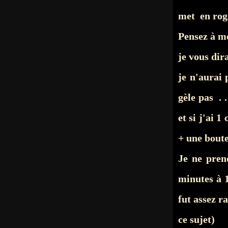
met en rog
Pensez à mo
je vous dir
je n'aurai
gèle pas . 
et
si j'ai 1
+ une boute
Je ne pren
minutes à 1
fut assez r
ce sujet)