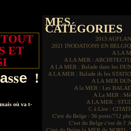
MES
CATÉGORIES
 TOUT
2013 AUFLA
2021 INODATIONS EN BELGI
S ET
A LA 
SI
A LA MER : ARCHITECT
A LA MER : Balade dans les DU
s
a
s
!
A LA MER : Balade ds les STATI
e
A LA MER DU
A la MER : Les BALA
A La MER : Mé
A LA MER : STU
mais où va t-
C à Lire : CITAT
C'est du Belge : 56 posts/712 ph
C'est du Belge c'est de l'
C'est du Belge la MER du NORD : 