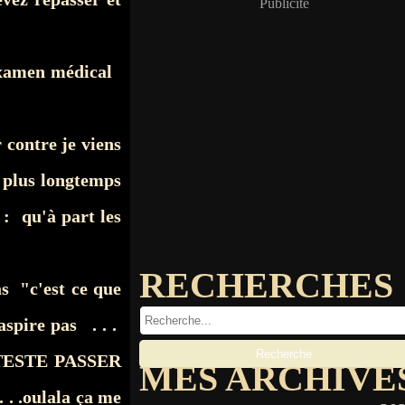
Publicité
 examen médical
contre je viens
 plus longtemps
: qu'à part les
RECHERCHES
as "c'est ce que
spire pas . . .
DÉTESTE PASSER
MES ARCHIVE
. .oulala ça me