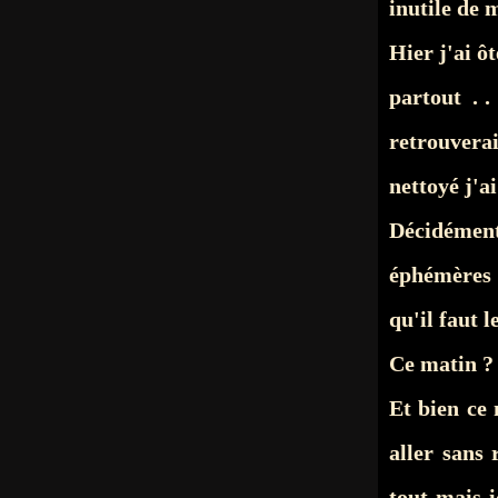
inutile de 
Hier j'ai ô
partout . .
retrouvera
nettoyé j'
Décidémen
éphémères 
qu'il faut le
Ce matin 
Et bien ce 
aller sans 
tout mais i