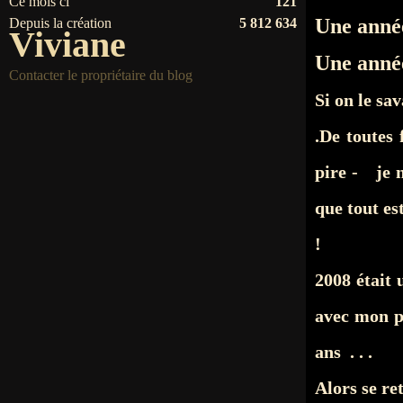
Ce mois ci
121
Une anné
Depuis la création
5 812 634
Viviane
Une anné
Contacter le propriétaire du blog
Si on le sav
.De toutes 
pire - je n
que tout es
!
2008 était
avec mon p
ans . . .
Alors se re