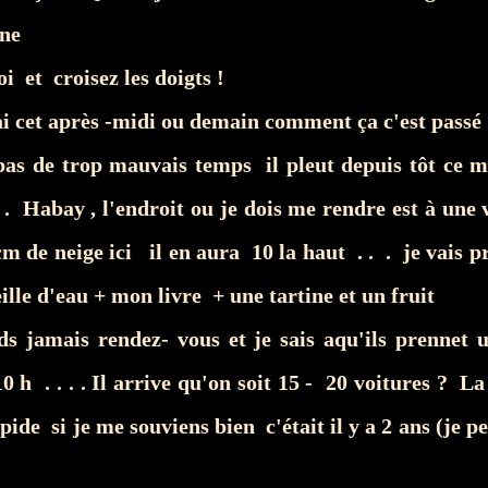
ne
i et croisez les doigts !
ai cet après -midi ou demain comment ça c'est passé .
 pas de trop mauvais temps il pleut depuis tôt ce m
. . Habay , l'endroit ou je dois me rendre est à une
 cm de neige ici il en aura 10 la haut
. . . je vais 
ille d'eau + mon livre + une tartine et un fruit
ds jamais rendez- vous et je sais aqu'ils prennet 
0 h . . . . Il arrive qu'on soit 15 - 20 voitures ? La
apide si je me souviens bien c'était il y a 2 ans (je p