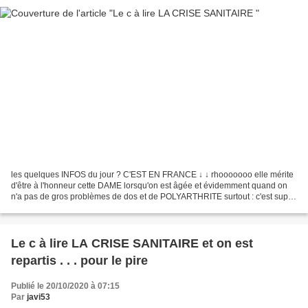
les quelques INFOS du jour ? C'EST EN FRANCE ↓ ↓ rhooooooo elle mérite
d'être à l'honneur cette DAME lorsqu'on est âgée et évidemment quand on
n'a pas de gros problèmes de dos et de POLYARTHRITE surtout : c'est super
d'avoir encore toute sa tète pour...
Le c à lire LA CRISE SANITAIRE et on est
repartis . . . pour le pire
Publié le 20/10/2020 à 07:15
Par
javi53