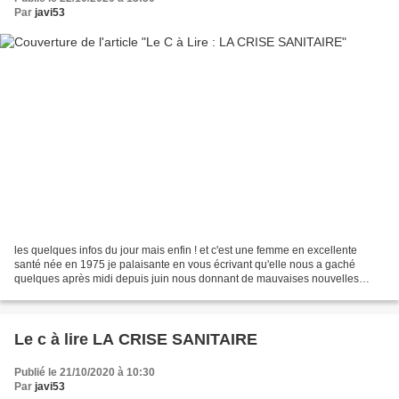
Par
javi53
les quelques infos du jour mais enfin ! et c'est une femme en excellente
santé née en 1975 je palaisante en vous écrivant qu'elle nous a gaché
quelques après midi depuis juin nous donnant de mauvaises nouvelles
DANS LES 3 LANGUES . . .LES REGLES A SUIVRE...
Le c à lire LA CRISE SANITAIRE
Publié le 21/10/2020 à 10:30
Par
javi53