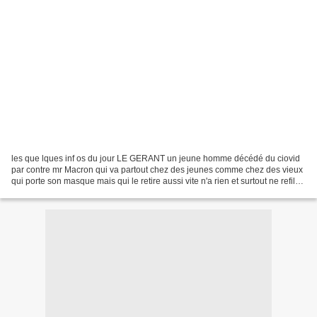
les que lques inf os du jour LE GERANT un jeune homme décédé du ciovid
par contre mr Macron qui va partout chez des jeunes comme chez des vieux
qui porte son masque mais qui le retire aussi vite n'a rien et surtout ne refile
rien à MADAME ????? heureusement...