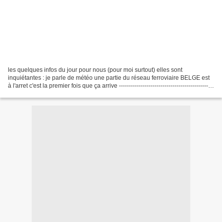
les quelques infos du jour pour nous (pour moi surtout) elles sont
inquiétantes : je parle de météo une partie du réseau ferroviaire BELGE est
à l'arret c'est la premier fois que ça arrive ------------------------------------------------
au salaire qu'on...