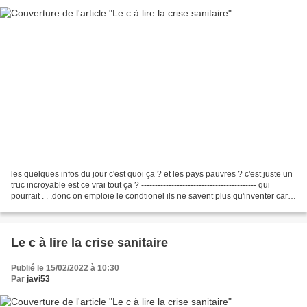
les quelques infos du jour c'est quoi ça ? et les pays pauvres ? c'est juste un
truc incroyable est ce vrai tout ça ? ------------------------------------------ qui
pourrait . . .donc on emploie le condtionel ils ne savent plus qu'inventer car il
y aurait...
Le c à lire la crise sanitaire
Publié le 15/02/2022 à 10:30
Par
javi53