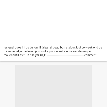
les quel ques inf os du jour il faisait si beau bon et doux tout ce week end de
mi février et je me lève : je sors il a plu tout est à nouveau détrempé
maitenant il est 10h pile j'ai +8,1° -------------------------------------- comment
peuvent ils AFFIRMER...