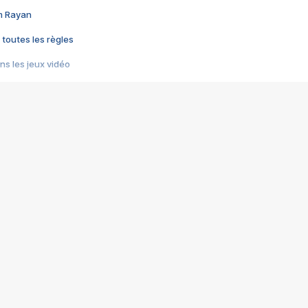
im Rayan
 toutes les règles
s les jeux vidéo
us choquant de Rockstar ? - Le scandale BULLY
e plus moche de Steam
du RÊVE tourne au CAUCHEMAR
pendant 8 heures
it… à tort
umiliés par un jeu vidéo
ire - Final Fantasy 8
ti un empire - Age of Empires
story DOFUS