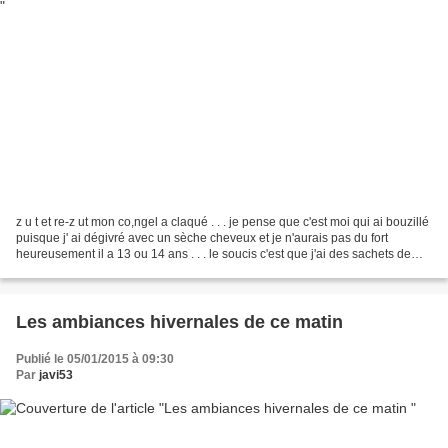
z u t et re-z ut mon co,ngel a claqué . . . je pense que c'est moi qui ai bouzillé
puisque j' ai dégivré avec un sèche cheveux et je n'aurais pas du fort
heureusement il a 13 ou 14 ans . . . le soucis c'est que j'ai des sachets de
légumes et des plats...
Les ambiances hivernales de ce matin
Publié le 05/01/2015 à 09:30
Par
javi53