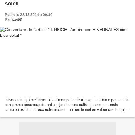
soleil
Publié le 28/12/2014 à 09:30
Par
javi53
l'hiver enfin ! j'aime l'hiver . C'est mon porte- feuilles qui ne l'aime pas . . . On
consomme beaucoup durant ces jours et ces nuits sous zéro . . . mais
combien est chaleureux notre intérieur un rien le met en valeur une bougie
une toute petite lampe...