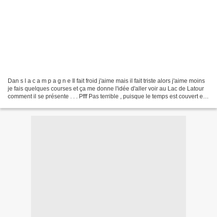
Dan s l a c a m p a g n e Il fait froid j'aime mais il fait triste alors j'aime moins
je fais quelques courses et ça me donne l'idée d'aller voir au Lac de Latour
comment il se présente . . . Pfff Pas terrible , puisque le temps est couvert et
gris Allez...